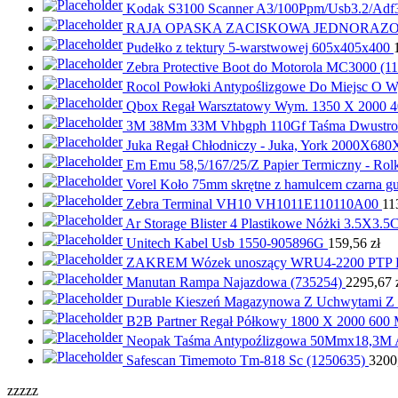
Kodak S3100 Scanner A3/100Ppm/Usb3.2/Adf
RAJA OPASKA ZACISKOWA JEDNORAZO
Pudełko z tektury 5-warstwowej 605x405x400
Zebra Protective Boot do Motorola MC3000 (1
Rocol Powłoki Antypoślizgowe Do Miejsc O W
Qbox Regał Warsztatowy Wym. 1350 X 2000 4
3M 38Mm 33M Vhbgph 110Gf Taśma Dwustro
Juka Regał Chłodniczy - Juka, York 2000X68
Em Emu 58,5/167/25/Z Papier Termiczny - Ro
Vorel Koło 75mm skrętne z hamulcem czarna 
Zebra Terminal VH10 VH1011E110110A00
11
Ar Storage Blister 4 Plastikowe Nóżki 3.
Unitech Kabel Usb 1550-905896G
159,56
zł
ZAKREM Wózek unoszący WRU4-2200 PTP L
Manutan Rampa Najazdowa (735254)
2295,67
Durable Kieszeń Magazynowa Z Uchwytami Z
B2B Partner Regał Półkowy 1800 X 2000 600
Neopak Taśma Antypoźlizgowa 50Mmx18,3M A
Safescan Timemoto Tm-818 Sc (1250635)
3200
zzzzz