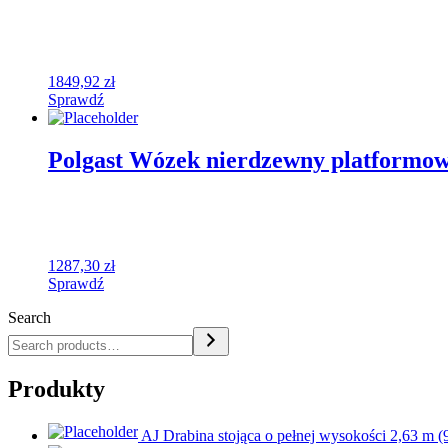
1849,92
zł
Sprawdź
Polgast Wózek nierdzewny platformow
1287,30
zł
Sprawdź
Search
Produkty
AJ Drabina stojąca o pełnej wysokości 2,63 m (