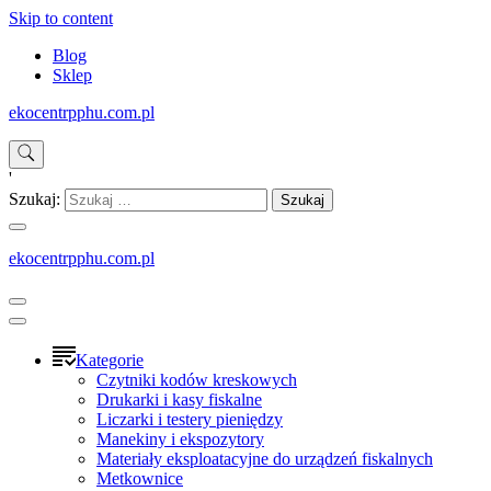
Skip to content
Blog
Sklep
ekocentrpphu.com.pl
'
Szukaj:
ekocentrpphu.com.pl
Kategorie
Czytniki kodów kreskowych
Drukarki i kasy fiskalne
Liczarki i testery pieniędzy
Manekiny i ekspozytory
Materiały eksploatacyjne do urządzeń fiskalnych
Metkownice