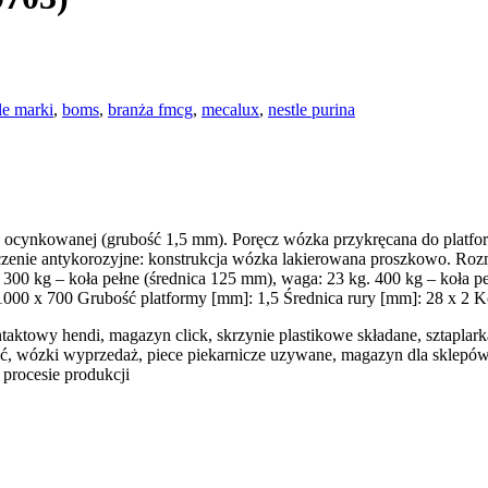
le marki
,
boms
,
branża fmcg
,
mecalux
,
nestle purina
ocynkowanej (grubość 1,5 mm). Poręcz wózka przykręcana do platform
enie antykorozyjne: konstrukcja wózka lakierowana proszkowo. Rozmi
300 kg – koła pełne (średnica 125 mm), waga: 23 kg. 400 kg – koła p
x 700 Grubość platformy [mm]: 1,5 Średnica rury [mm]: 28 x 2 Ko
 kontaktowy hendi, magazyn click, skrzynie plastikowe składane, sztapla
ść, wózki wyprzedaż, piece piekarnicze uzywane, magazyn dla sklepó
 procesie produkcji