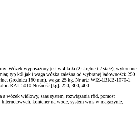
y. Wózek wyposażony jest w 4 koła (2 skrętne i 2 stałe), wykonane
ar, typ kół jak i waga wózka zależna od wybranej ładowności: 250
ełne, (średnica 160 mm), waga: 25 kg. Nr art.: WIZ-1BKB-1070-1,
lor: RAL 5010 Nośność [kg]: 250, 300, 400
rka a wózek widłowy, saas system, rozwiązania rfid, pomost
w internetowych, kontener na wode, system wms w magazynie,