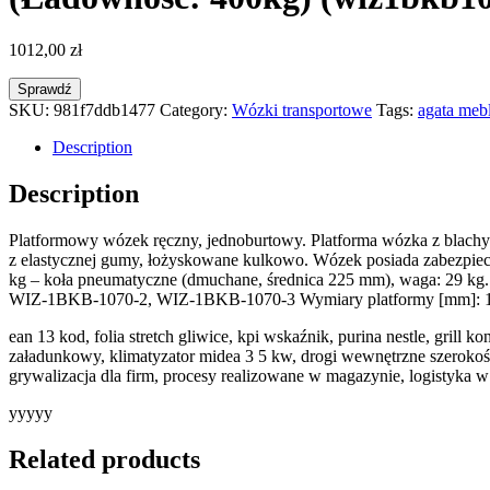
1012,00
zł
Sprawdź
SKU:
981f7ddb1477
Category:
Wózki transportowe
Tags:
agata meb
Description
Description
Platformowy wózek ręczny, jednoburtowy. Platforma wózka z blachy 
z elastycznej gumy, łożyskowane kulkowo. Wózek posiada zabezpiecz
kg – koła pneumatyczne (dmuchane, średnica 225 mm), waga: 29 kg. 
WIZ-1BKB-1070-2, WIZ-1BKB-1070-3 Wymiary platformy [mm]: 1000 
ean 13 kod, folia stretch gliwice, kpi wskaźnik, purina nestle, grill
załadunkowy, klimatyzator midea 3 5 kw, drogi wewnętrzne szeroko
grywalizacja dla firm, procesy realizowane w magazynie, logistyka w
yyyyy
Related products