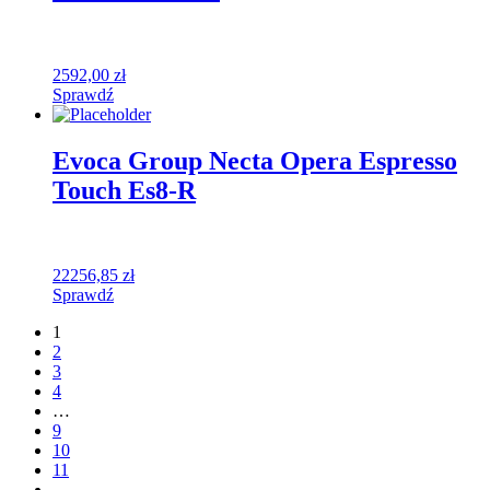
2592,00
zł
Sprawdź
Evoca Group Necta Opera Espresso
Touch Es8-R
22256,85
zł
Sprawdź
1
2
3
4
…
9
10
11
→