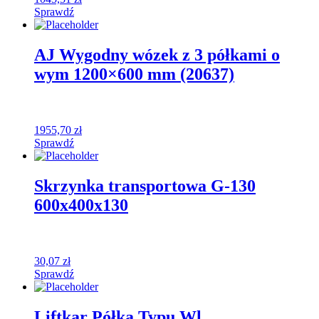
Sprawdź
AJ Wygodny wózek z 3 półkami o
wym 1200×600 mm (20637)
1955,70
zł
Sprawdź
Skrzynka transportowa G-130
600x400x130
30,07
zł
Sprawdź
Liftkar Półka Typu Wl