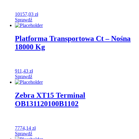
10157,03
zł
Sprawdź
Platforma Transportowa Ct – Nośna
18000 Kg
911,43
zł
Sprawdź
Zebra XT15 Terminal
OB131120100B1102
7774,14
zł
Sprawdź