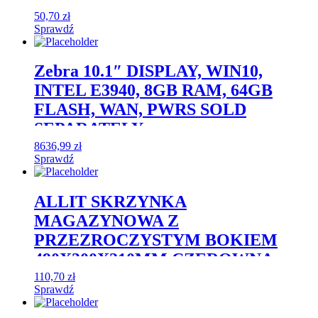
50,70
zł
Sprawdź
Zebra 10.1″ DISPLAY, WIN10,
INTEL E3940, 8GB RAM, 64GB
FLASH, WAN, PWRS SOLD
SEPARATELY
8636,99
zł
Sprawdź
ALLIT SKRZYNKA
MAGAZYNOWA Z
PRZEZROCZYSTYM BOKIEM
490X300X210MM CZEROWNA
110,70
zł
Sprawdź