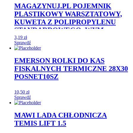
MAGAZYNUJ.PL POJEMNIK
PLASTIKOWY WARSZTATOWY,
KUWETA Z POLIPROPYLENU
STANDARDOWEGO. WYM:
168X102X75 MM (KOLOR
3,19
zł
Sprawdź
ZIELONY)
EMERSON ROLKI DO KAS
FISKALNYCH TERMICZNE 28X30
POSNET10SZ
10,50
zł
Sprawdź
MAWI LADA CHŁODNICZA
TEMIS LIFT 1.5