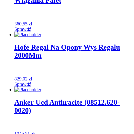
Wiązania Palet
360,55
zł
Sprawdź
Hofe Regał Na Opony Wys Regału
2000Mm
829,02
zł
Sprawdź
Anker Ucd Anthracite (08512.620-
0020)
1045,51
zł