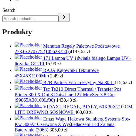
Search
Produkty
Manutan Regały Paletowe Podstawowe
273,6x270x75 (105623750)
4197,62
zł
171 Lampa UV i światła białego Lampa UV -
liczarka GC-10
15,99
zł
RAJA Kątowniki Tekturowe
45X45X1100Mm
2,49
zł
B2B Partner Filtr Tekstylny Na 80 L
115,62
zł
Tsc Te210 Direct Thermal / Transfer Pos
Printer 300 X Dpi 8 Dots/Line 127 Mm/Sec 3.8 Cm
(99065A30100Lf00)
1438,43
zł
VIDAXL REGAŁ, BIAŁY, 60X30X210 CM,
LITE DREWNO SOSNOWE
460,00
zł
Emax Waga Hakowa Steinberg Systems Sbs-
Kw-300Ar Czerwona Z Wyśfietlaczem Lcd Zailana
Bateryjnie (3063)
305,00
zł