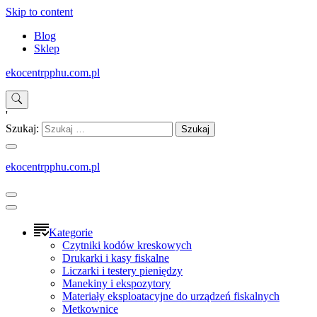
Skip to content
Blog
Sklep
ekocentrpphu.com.pl
'
Szukaj:
ekocentrpphu.com.pl
Kategorie
Czytniki kodów kreskowych
Drukarki i kasy fiskalne
Liczarki i testery pieniędzy
Manekiny i ekspozytory
Materiały eksploatacyjne do urządzeń fiskalnych
Metkownice