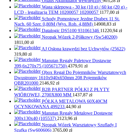
Ohaus Akumulator wewnętrzny
905,28
zł
Waga sklepowa - 30 kg (10 g) / 60 kg (20 g) -
LCD - legalizacja TEM 10200057 10200057
1177,00
zł
Schody Pomostowe Jezdne Drabex 11 St.
Nach. 60 Szer. 0,80M (Wys. Rob. 4,88M)
14908,83
zł
Datalogic DS5100 931061346
11220,94
zł
Neopak Wózek 2-Półkowy (Sw540200)
1811,00
zł
AJ Osłona krawędzi bez Uchwytów (25622)
319,80
zł
Manutan Regały Paletowe Dostawne
399,6x270x75 (105671750)
4379,91
zł
Qbox Regał Do Pojemników Warsztatowych
Dwustronny 1610x940x650mm 208 Pojemników
QBR201000
2146,92
zł
B2B PARTNER PÓŁKI Z PŁYTY
WIÓROWEJ, 2700X800 MM
1437,87
zł
PÓŁKA METALOWA 60X40CM
OCYNKOWANA 499233
44,90
zł
Manutan Regały Metalowe Dostawne
300x130x40 (105537)
2123,96
zł
Neopak Wózek Warsztatowy Szuflady I
Szafka (Sw600606)
3765,00
zł