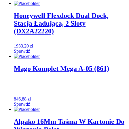
Honeywell Flexdock Dual Dock,
Stacja Ładująca, 2 Sloty
(DX2A22220)
1933,20
zł
Sprawdź
Mago Komplet Mega A-05 (861)
846,88
zł
Sprawdź
Alpako 16Mm Taśma W Kartonie Do