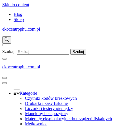
Skip to content
Blog
Sklep
ekocentrpphu.com.pl
'
Szukaj:
ekocentrpphu.com.pl
Kategorie
Czytniki kodów kreskowych
Drukarki i kasy fiskalne
Liczarki i testery pieniędzy
Manekiny i ekspozytory
Materiały eksploatacyjne do urządzeń fiskalnych
Metkownice