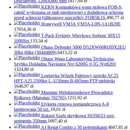
Drucianymi, 1200X800 Mm
1817,94
zł
KERN Kompaktowa waga stołowa FOB-S,
całość wykonana ze stali nierdzewnej z dodatkową ochroną
przed wilgocią (silikonowe uszczelki). FOB5K1S
490,77
zł
Honeywell VM3A VM3A-L0N-1A1B20E
17054,36
zł
T-Pack Etykiety Winylowe Srebrne 30X15
1000Szt
133,34
zł
Ohaus Defender 5000 D52XW60RQDX2EU
30kg 60kg (30444809)
6413,22
zł
Ohaus Waga Laboratoryjna Techniczna
Szybka Dokładna Navigator Nvt 6200G 0.1G Nvt6201
1324,80
zł
Logistyka Wózek Paletowy szeroki AC25
HPT-A25 2500kg L-1150mm B-685mm PTP niebieski
1646,97
zł
Manutan Welokierunkowe Prowadnice
Rolkowe (Manutan 702765)
1211,92
zł
Etykieta cenowa pomarańczowa A-8
laminowana 50 szt.
19,01
zł
Bakpol Szafa skrytkowa SS350/23 szer.
segmentu 350mm
1697,40
zł
AJ Regał Combo z 50 pojemnikami
4667,85
zł