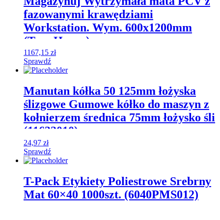
Magazynuj Wytrzymała mata PCV z
fazowanymi krawędziami
Workstation. Wym. 600x1200mm
(Typ: Heavy)
1167,15
zł
Sprawdź
Manutan kółka 50 125mm łożyska
ślizgowe Gumowe kółko do maszyn z
kołnierzem średnica 75mm łożysko śli
(11632010)
24,97
zł
Sprawdź
T-Pack Etykiety Poliestrowe Srebrny
Mat 60×40 1000szt. (6040PMS012)