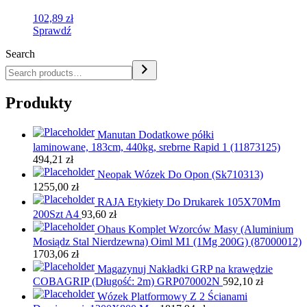
102,89
zł
Sprawdź
Search
Produkty
Manutan Dodatkowe półki
laminowane, 183cm, 440kg, srebrne Rapid 1 (11873125)
494,21
zł
Neopak Wózek Do Opon (Sk710313)
1255,00
zł
RAJA Etykiety Do Drukarek 105X70Mm
200Szt A4
93,60
zł
Ohaus Komplet Wzorców Masy (Aluminium
Mosiądz Stal Nierdzewna) Oiml M1 (1Mg 200G) (87000012)
1703,06
zł
Magazynuj Nakładki GRP na krawędzie
COBAGRIP (Długość: 2m) GRP070002N
592,10
zł
Wózek Platformowy Z 2 Ścianami