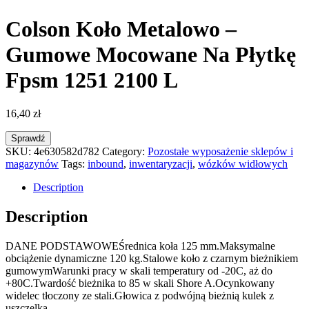
Colson Koło Metalowo –
Gumowe Mocowane Na Płytkę
Fpsm 1251 2100 L
16,40
zł
Sprawdź
SKU:
4e630582d782
Category:
Pozostałe wyposażenie sklepów i
magazynów
Tags:
inbound
,
inwentaryzacji
,
wózków widłowych
Description
Description
DANE PODSTAWOWEŚrednica koła 125 mm.Maksymalne
obciążenie dynamiczne 120 kg.Stalowe koło z czarnym bieżnikiem
gumowymWarunki pracy w skali temperatury od -20C, aż do
+80C.Twardość bieżnika to 85 w skali Shore A.Ocynkowany
widelec tłoczony ze stali.Głowica z podwójną bieżnią kulek z
uszczelką.