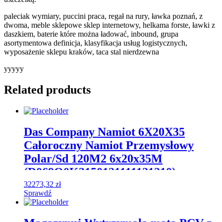
paleciak wymiary, puccini praca, regał na rury, ławka poznań, z
dwoma, meble sklepowe sklep internetowy, helkama forste, ławki z
daszkiem, baterie które można ładować, inbound, grupa
asortymentowa definicja, klasyfikacja usług logistycznych,
wyposażenie sklepu kraków, taca stal nierdzewna
yyyyy
Related products
Das Company Namiot 6X20X35
Całoroczny Namiot Przemysłowy
Polar/Sd 120M2 6x20x35M
(D069Q0K3150121111121210)
32273,32
zł
Sprawdź