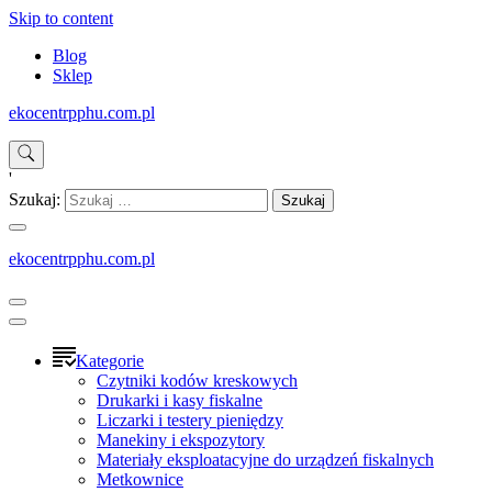
Skip to content
Blog
Sklep
ekocentrpphu.com.pl
'
Szukaj:
ekocentrpphu.com.pl
Kategorie
Czytniki kodów kreskowych
Drukarki i kasy fiskalne
Liczarki i testery pieniędzy
Manekiny i ekspozytory
Materiały eksploatacyjne do urządzeń fiskalnych
Metkownice