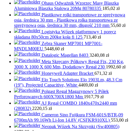
Ohaus Odważnik Wzorzec Masy Blaszka
Aluminiowa Blaszka Stalowa 20Mg 80780335
185,02
zł
Plastikowe rolki transportowe ze sprężynową
osią, średnica 30 mm - Plastikowa rolka transportowa ze
sprężynową osią, średnica 30 mm, długość 210 mm
55,60
zł
Logistyka Wózek platformowy 1 poręcz
składana 80x50cm 200kg koła fi 125
713,40
zł
Zebra Skaner MP7001 MP7001-
MNDLM00EU
5448,60
zł
Datalogic Magellan 8403
3240,08
zł
Meta Skręcany Półkowy Regał Fix, 230 Kg,
3000 X 1000 X 600 Mm, Dodatkowy Regał 230
1992,60
zł
Honeywell Adapter Bracket
671,32
zł
Elo Touch Solutions Elo 1903Lm, 48.3 Cm
(19''), Projected Capacitive, White
4469,00
zł
Polgast Regał Magazynowy 5 Półek
Perforowanych 600X700X1800 Mm
1917,79
zł
AJ Regał COMBO 1840x470x2440 mm
(280832)
2220,15
zł
Cameron Sino Fujikura FSM-601S/BTR-09
6700mAh 99.16Wh Li-Ion 14.8V (CSFKR910XL)
553,00
zł
Neopak Wózek Na Skrzynki (Sw400805)