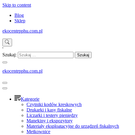
Skip to content
Blog
Sklep
ekocentrpphu.com.pl
'
Szukaj:
ekocentrpphu.com.pl
Kategorie
Czytniki kodów kreskowych
Drukarki i kasy fiskalne
Liczarki i testery pieniędzy
Manekiny i ekspozytory
Materiały eksploatacyjne do urządzeń fiskalnych
Metkownice