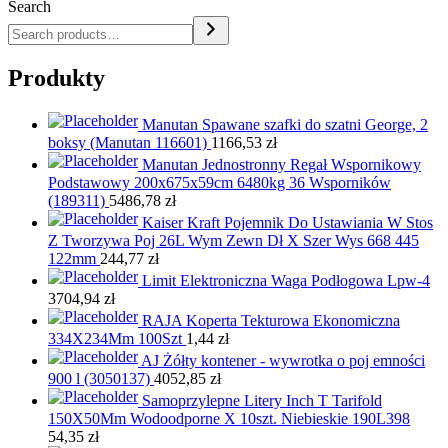
Search
Produkty
Manutan Spawane szafki do szatni George, 2
boksy (Manutan 116601)
1166,53
zł
Manutan Jednostronny Regał Wspornikowy
Podstawowy 200x675x59cm 6480kg 36 Wsporników
(189311)
5486,78
zł
Kaiser Kraft Pojemnik Do Ustawiania W Stos
Z Tworzywa Poj 26L Wym Zewn Dł X Szer Wys 668 445
122mm
244,77
zł
Limit Elektroniczna Waga Podłogowa Lpw-4
3704,94
zł
RAJA Koperta Tekturowa Ekonomiczna
334X234Mm 100Szt
1,44
zł
AJ Żółty kontener - wywrotka o poj emności
900 l (3050137)
4052,85
zł
Samoprzylepne Litery Inch T Tarifold
150X50Mm Wodoodporne X 10szt. Niebieskie 190L398
54,35
zł