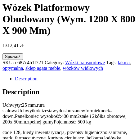
Wózek Platformowy
Obudowany (Wym. 1200 X 800
X 900 Mm)
1312,41
zł
Sprawdź
SKU:
e687c4b1f721
Category:
Wózki transportowe
Tags:
lakma
,
optymalna
,
sklep agata meble
,
wózków widłowych
Description
Description
Uchwyty:25 mm,rura
stalowaUchwytkołaizestawydostarczanewformieknock-
down.Panelkoniec-wysokość:400 mm2stałe i 2kółka obrotowe,
200x 50mm,zpełnej gumyPojemność: 500 kg
code 128, kiedy inwentaryzacja, przepisy higieniczno sanitarne,
marki farmaceutyczne, kurtyny cieniujące, helkama lodówka,