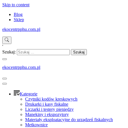
Skip to content
Blog
Sklep
ekocentrpphu.com.pl
'
Szukaj:
ekocentrpphu.com.pl
Kategorie
Czytniki kodów kreskowych
Drukarki i kasy fiskalne
Liczarki i testery pieniędzy
Manekiny i ekspozytory
Materiały eksploatacyjne do urządzeń fiskalnych
Metkownice