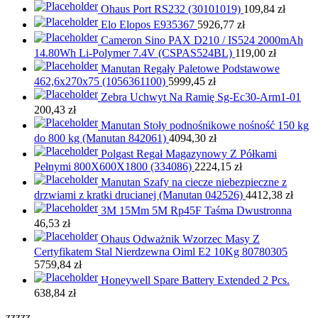
Ohaus Port RS232 (30101019)
109,84
zł
Elo Elopos E935367
5926,77
zł
Cameron Sino PAX D210 / IS524 2000mAh
14.80Wh Li-Polymer 7.4V (CSPAS524BL)
119,00
zł
Manutan Regały Paletowe Podstawowe
462,6x270x75 (1056361100)
5999,45
zł
Zebra Uchwyt Na Ramię Sg-Ec30-Arm1-01
200,43
zł
Manutan Stoły podnośnikowe nośność 150 kg
do 800 kg (Manutan 842061)
4094,30
zł
Polgast Regał Magazynowy Z Półkami
Pełnymi 800X600X1800 (334086)
2224,15
zł
Manutan Szafy na ciecze niebezpieczne z
drzwiami z kratki drucianej (Manutan 042526)
4412,38
zł
3M 15Mm 5M Rp45F Taśma Dwustronna
46,53
zł
Ohaus Odważnik Wzorzec Masy Z
Certyfikatem Stal Nierdzewna Oiml E2 10Kg 80780305
5759,84
zł
Honeywell Spare Battery Extended 2 Pcs.
638,84
zł
zzzzz