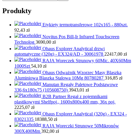
Produkty
Etykiety termotransferowe 102x165 - 880szt.
92,43
zł
Novitus Pos Bill-Ir Infrared Touchscreen
Technolog
3690,00
zł
Ohaus Explorer Analytical drzwi
automatyczne (320g) - EX324/AD - 30061978
22417,00
zł
RAJA Woreczek Strunowy 60Mic. 40X60Mm
1000Szt
54,10
zł
Ohaus Odważnik Wzorzec Masy Blaszka
Aluminiowa Blaszka Stalowa 10Mg 80780287
316,85
zł
Manutan Regały Paletowe Podstawowe
336,6x180x75 (105608750)
3943,01
zł
B2B Partner Regał z pojemnikami
plastikowymi Shelfpoj., 1600x800x400 mm, 36x poj.
2225,07
zł
Ohaus Explorer Analytical (320g) - EX324 -
83021335
18388,50
zł
RAJA Woreczki Strunowe 50Mikronów
300X400Mm
392,00
zł