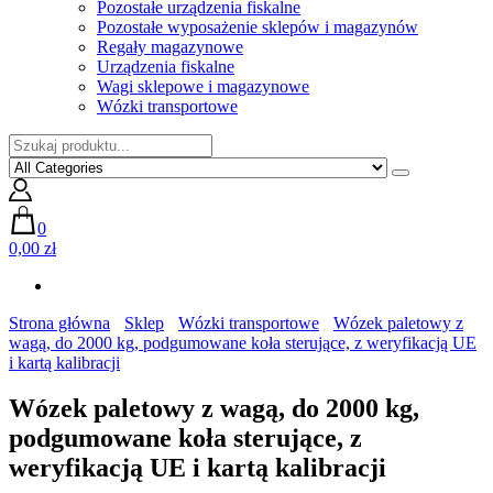
Pozostałe urządzenia fiskalne
Pozostałe wyposażenie sklepów i magazynów
Regały magazynowe
Urządzenia fiskalne
Wagi sklepowe i magazynowe
Wózki transportowe
0
0,00 zł
Strona główna
Sklep
Wózki transportowe
Wózek paletowy z
wagą, do 2000 kg, podgumowane koła sterujące, z weryfikacją UE
i kartą kalibracji
Wózek paletowy z wagą, do 2000 kg,
podgumowane koła sterujące, z
weryfikacją UE i kartą kalibracji