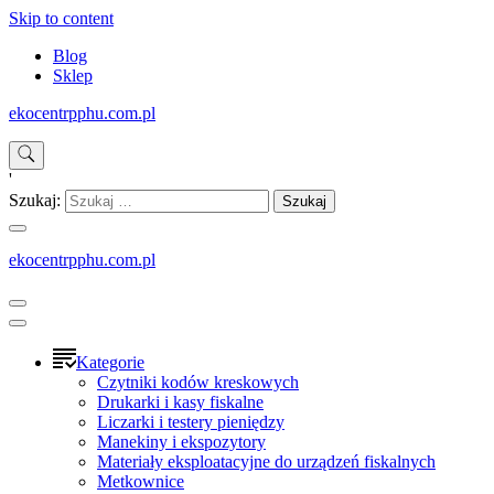
Skip to content
Blog
Sklep
ekocentrpphu.com.pl
'
Szukaj:
ekocentrpphu.com.pl
Kategorie
Czytniki kodów kreskowych
Drukarki i kasy fiskalne
Liczarki i testery pieniędzy
Manekiny i ekspozytory
Materiały eksploatacyjne do urządzeń fiskalnych
Metkownice