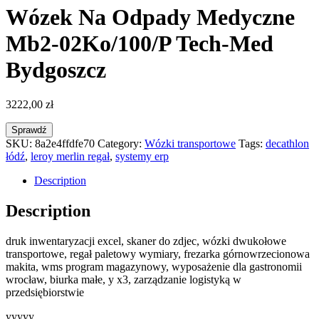
Wózek Na Odpady Medyczne
Mb2-02Ko/100/P Tech-Med
Bydgoszcz
3222,00
zł
Sprawdź
SKU:
8a2e4ffdfe70
Category:
Wózki transportowe
Tags:
decathlon
łódź
,
leroy merlin regał
,
systemy erp
Description
Description
druk inwentaryzacji excel, skaner do zdjec, wózki dwukołowe
transportowe, regał paletowy wymiary, frezarka górnowrzecionowa
makita, wms program magazynowy, wyposażenie dla gastronomii
wrocław, biurka małe, y x3, zarządzanie logistyką w
przedsiębiorstwie
yyyyy