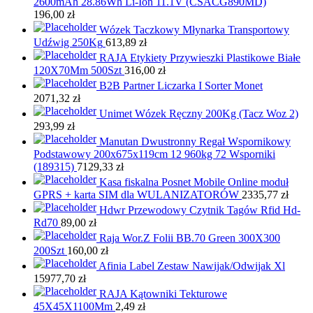
2600mAh 28.86Wh Li-Ion 11.1V (CSACG890MD)
196,00
zł
Wózek Taczkowy Młynarka Transportowy
Udźwig 250Kg
613,89
zł
RAJA Etykiety Przywieszki Plastikowe Białe
120X70Mm 500Szt
316,00
zł
B2B Partner Liczarka I Sorter Monet
2071,32
zł
Unimet Wózek Ręczny 200Kg (Tacz Woz 2)
293,99
zł
Manutan Dwustronny Regał Wspornikowy
Podstawowy 200x675x119cm 12 960kg 72 Wsporniki
(189315)
7129,33
zł
Kasa fiskalna Posnet Mobile Online moduł
GPRS + karta SIM dla WULANIZATORÓW
2335,77
zł
Hdwr Przewodowy Czytnik Tagów Rfid Hd-
Rd70
89,00
zł
Raja Wor.Z Folii BB.70 Green 300X300
200Szt
160,00
zł
Afinia Label Zestaw Nawijak/Odwijak Xl
15977,70
zł
RAJA Kątowniki Tekturowe
45X45X1100Mm
2,49
zł