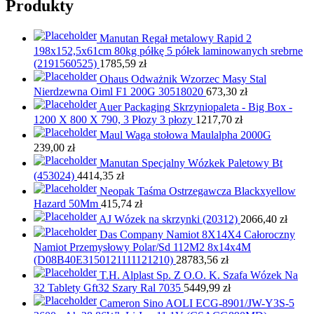
Produkty
Manutan Regał metalowy Rapid 2
198x152,5x61cm 80kg półkę 5 półek laminowanych srebrne
(2191560525)
1785,59
zł
Ohaus Odważnik Wzorzec Masy Stal
Nierdzewna Oiml F1 200G 30518020
673,30
zł
Auer Packaging Skrzyniopaleta - Big Box -
1200 X 800 X 790, 3 Płozy 3 płozy
1217,70
zł
Maul Waga stołowa Maulalpha 2000G
239,00
zł
Manutan Specjalny Wózkek Paletowy Bt
(453024)
4414,35
zł
Neopak Taśma Ostrzegawcza Blackxyellow
Hazard 50Mm
415,74
zł
AJ Wózek na skrzynki (20312)
2066,40
zł
Das Company Namiot 8X14X4 Całoroczny
Namiot Przemysłowy Polar/Sd 112M2 8x14x4M
(D08B40E3150121111121210)
28783,56
zł
T.H. Alplast Sp. Z O.O. K. Szafa Wózek Na
32 Tablety Gft32 Szary Ral 7035
5449,99
zł
Cameron Sino AOLI ECG-8901/JW-Y3S-5