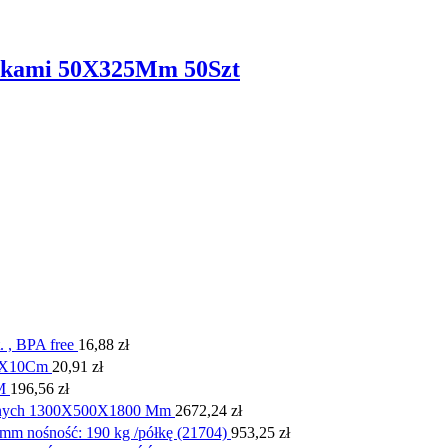
zkami 50X325Mm 50Szt
. , BPA free
16,88
zł
16X10Cm
20,91
zł
M
196,56
zł
wanych 1300X500X1800 Mm
2672,24
zł
m nośność: 190 kg /półkę (21704)
953,25
zł