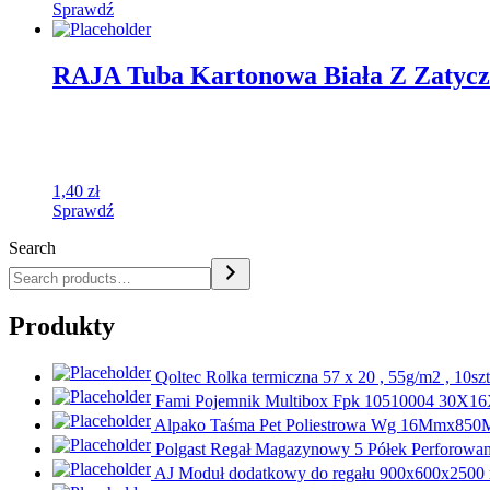
Sprawdź
RAJA Tuba Kartonowa Biała Z Zatyc
1,40
zł
Sprawdź
Search
Produkty
Qoltec Rolka termiczna 57 x 20 , 55g/m2 , 10szt
Fami Pojemnik Multibox Fpk 10510004 30X
Alpako Taśma Pet Poliestrowa Wg 16Mmx850
Polgast Regał Magazynowy 5 Półek Perforo
AJ Moduł dodatkowy do regału 900x600x2500 m