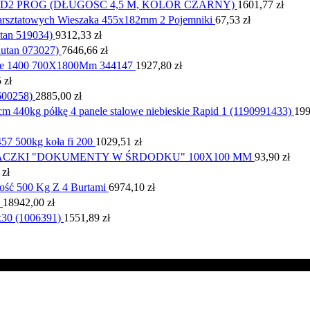
2 PRÓG (DŁUGOŚĆ 4,5 M, KOLOR CZARNY)
1601,77
zł
rsztatowych Wieszaka 455x182mm 2 Pojemniki
67,53
zł
tan 519034)
9312,33
zł
utan 073027)
7646,66
zł
ane 1400 700X1800Mm 344147
1927,80
zł
5
zł
600258)
2885,00
zł
 440kg półkę 4 panele stalowe niebieskie Rapid 1 (1190991433)
19
57 500kg koła fi 200
1029,51
zł
ACZKI "DOKUMENTY W ŚRDODKU" 100X100 MM
93,90
zł
3
zł
ość 500 Kg Z 4 Burtami
6974,10
zł
18942,00
zł
30 (1006391)
1551,89
zł