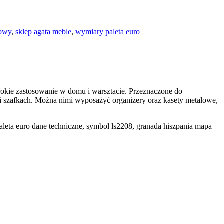
kowy
,
sklep agata meble
,
wymiary paleta euro
kie zastosowanie w domu i warsztacie. Przeznaczone do
 szafkach. Można nimi wyposażyć organizery oraz kasety metalowe,
paleta euro dane techniczne, symbol ls2208, granada hiszpania mapa