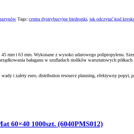
agazynów
Tags:
centra dystrybucyjne biedronki
,
jak odczytać kod kres
. 45 mm i 63 mm. Wykonane z wysoko udarowego polipropylenu. Szero
ządkowania bałaganu w szufladach stolików warsztatowych półkach i
wady i zalety euro, distribution resource planning, efektywny popyt, 
Mat 60×40 1000szt. (6040PMS012)