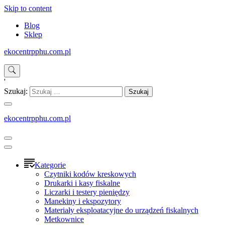
Skip to content
Blog
Sklep
ekocentrpphu.com.pl
'
Szukaj:
ekocentrpphu.com.pl
Kategorie
Czytniki kodów kreskowych
Drukarki i kasy fiskalne
Liczarki i testery pieniędzy
Manekiny i ekspozytory
Materiały eksploatacyjne do urządzeń fiskalnych
Metkownice