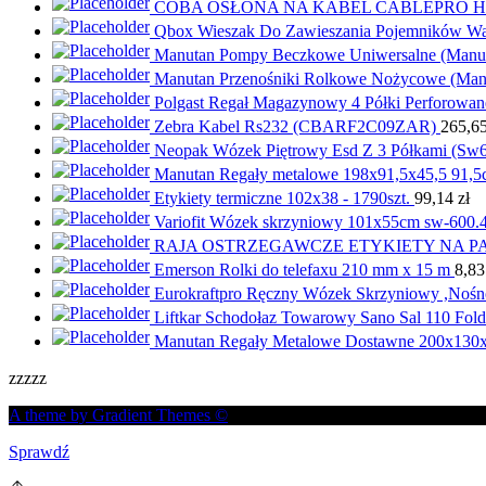
COBA OSŁONA NA KABEL CABLEPRO HD
Qbox Wieszak Do Zawieszania Pojemników Wa
Manutan Pompy Beczkowe Uniwersalne (Manu
Manutan Przenośniki Rolkowe Nożycowe (Man
Polgast Regał Magazynowy 4 Półki Perforow
Zebra Kabel Rs232 (CBARF2C09ZAR)
265,6
Neopak Wózek Piętrowy Esd Z 3 Półkami (Sw
Manutan Regały metalowe 198x91,5x45,5 91,5cm
Etykiety termiczne 102x38 - 1790szt.
99,14
zł
Variofit Wózek skrzyniowy 101x55cm sw-600.4
RAJA OSTRZEGAWCZE ETYKIETY NA P
Emerson Rolki do telefaxu 210 mm x 15 m
8,8
Eurokraftpro Ręczny Wózek Skrzyniowy ,Nośn
Liftkar Schodołaz Towarowy Sano Sal 110 Fold
Manutan Regały Metalowe Dostawne 200x130x
zzzzz
A theme by Gradient Themes ©
Sprawdź