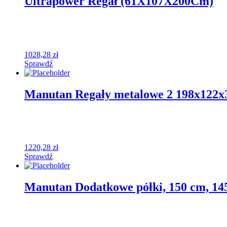
Ultrapower Regał (61X107X200Cm)
1028,28
zł
Sprawdź
Manutan Regały metalowe 2 198x122x30
1220,28
zł
Sprawdź
Manutan Dodatkowe półki, 150 cm, 14