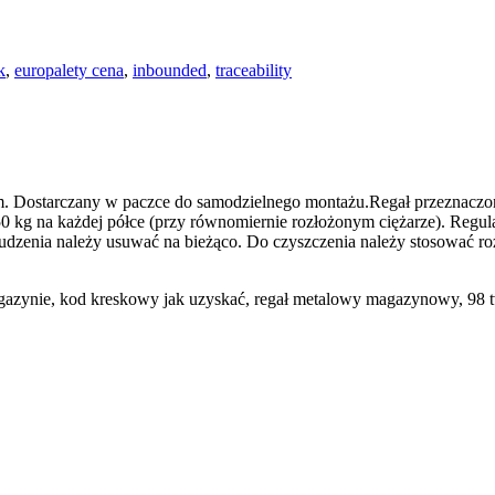
k
,
europalety cena
,
inbounded
,
traceability
 Dostarczany w paczce do samodzielnego montażu.Regał przeznaczony
0 kg na każdej półce (przy równomiernie rozłożonym ciężarze). Regu
dzenia należy usuwać na bieżąco. Do czyszczenia należy stosować ro
agazynie, kod kreskowy jak uzyskać, regał metalowy magazynowy, 98 tv