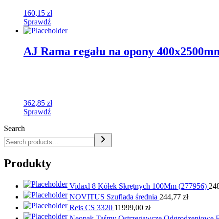
160,15
zł
Sprawdź
AJ Rama regału na opony 400x2500m
362,85
zł
Sprawdź
Search
Produkty
Vidaxl 8 Kółek Skrętnych 100Mm (277956)
24
NOVITUS Szuflada średnia
244,77
zł
Reis CS 3320
11999,00
zł
Neopak Taśmy Ostrzegawcze Odgrodzeniowe