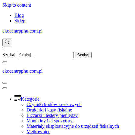
Skip to content
Blog
Sklep
ekocentrpphu.com.pl
'
Szukaj:
ekocentrpphu.com.pl
Kategorie
Czytniki kodów kreskowych
Drukarki i kasy fiskalne
Liczarki i testery pieniędzy
Manekiny i ekspozytory
Materiały eksploatacyjne do urządzeń fiskalnych
Metkownice