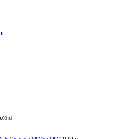
m
8,00
zł
 Biało Czerwone 100Mmx100M
11,00
zł