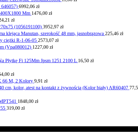
 646057)
6992,06
zł
00X400X1800 Mm
1476,00
zł
24,21
zł
270x75 (1056191100)
3952,97
zł
ma klejąca Manutan, szerokość 48 mm, jasnobrązowa
225,46
zł
 ciężki R-1-06-05
2573,07
zł
m (Vpa080012)
1227,00
zł
a Płytkę Fi 125Mm Jpsm 1251 2100 L
16,50
zł
54,00
zł
X 66 M, 2 Kolory
9,91
zł
cm, kolor, atest na kontakt z żywnością (Kolor biały) AR60407
77,
CMPT541
1848,00
zł
 55
319,00
zł