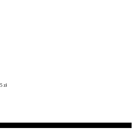
55
zł