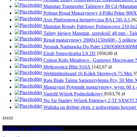
Manutan Transporter Taśmowy 80 Cd (Manutan
Polgast Regał Magazynowy 4 Półki Pełne 9
Axis Platformowa hermetyczna BA1.5H-A3
26
Manutan Regały Paletowe Podstawowe 210,6x
Taśmy klejące Manutan, szerokość 48 mm - Taś
Regał magazynowy 2000x1150x600 - 5 półkowy
Neopak Nadstawka Do Palet 1200X800X800M
Elzab Sprawdzarka Lft 2D
1950,00
zł
Colson Koło Metalowo - Gumowe Mocowane N
Metkownica Blitz S16A
1142,67
zł
Webhiddenbrand 16 Kółek Skrętnych 75 Mm
3
Raja Biała Taśma Samoprzylepna Pcv, 50 Mm 
Magazynuj Pojemnik magazynowy, wym. 60 x 40 
Variofit Wózek Podnośnikowy
8163,76
zł
Nu Air Stanley Wózek Paletowy 2,5T SXWT
Walizka na drobne elem. z poliweglanu boxxser
zzzzz
A theme by Gradient Themes ©