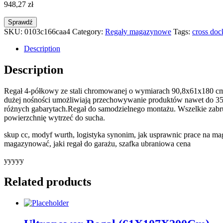
948,27
zł
Sprawdź
SKU:
0103c166caa4
Category:
Regały magazynowe
Tags:
cross doc
Description
Description
Regał 4-półkowy ze stali chromowanej o wymiarach 90,8x61x180 cm.
dużej nośności umożliwiają przechowywanie produktów nawet do 35
różnych gabarytach.Regał do samodzielnego montażu. Wszelkie zabru
powierzchnię wytrzeć do sucha.
skup cc, modyf wurth, logistyka synonim, jak usprawnic prace na m
magazynować, jaki regał do garażu, szafka ubraniowa cena
yyyyy
Related products