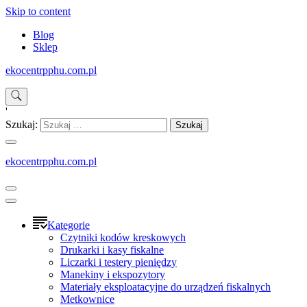
Skip to content
Blog
Sklep
ekocentrpphu.com.pl
'
Szukaj:
ekocentrpphu.com.pl
Kategorie
Czytniki kodów kreskowych
Drukarki i kasy fiskalne
Liczarki i testery pieniędzy
Manekiny i ekspozytory
Materiały eksploatacyjne do urządzeń fiskalnych
Metkownice