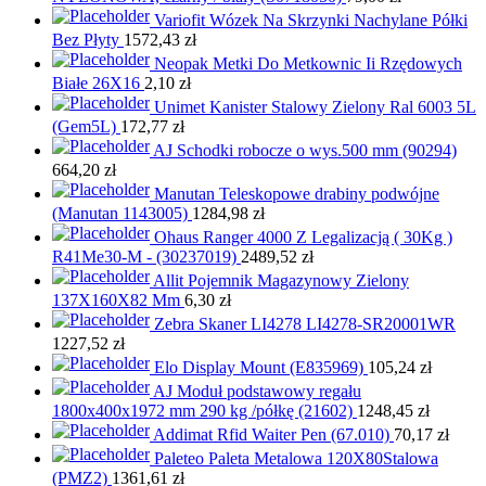
Variofit Wózek Na Skrzynki Nachylane Półki
Bez Płyty
1572,43
zł
Neopak Metki Do Metkownic Ii Rzędowych
Białe 26X16
2,10
zł
Unimet Kanister Stalowy Zielony Ral 6003 5L
(Gem5L)
172,77
zł
AJ Schodki robocze o wys.500 mm (90294)
664,20
zł
Manutan Teleskopowe drabiny podwójne
(Manutan 1143005)
1284,98
zł
Ohaus Ranger 4000 Z Legalizacją ( 30Kg )
R41Me30-M - (30237019)
2489,52
zł
Allit Pojemnik Magazynowy Zielony
137X160X82 Mm
6,30
zł
Zebra Skaner LI4278 LI4278-SR20001WR
1227,52
zł
Elo Display Mount (E835969)
105,24
zł
AJ Moduł podstawowy regału
1800x400x1972 mm 290 kg /półkę (21602)
1248,45
zł
Addimat Rfid Waiter Pen (67.010)
70,17
zł
Paleteo Paleta Metalowa 120X80Stalowa
(PMZ2)
1361,61
zł