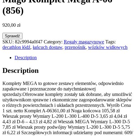
(856)
920,00
zł
Sprawdź
SKU:
82c9994a0f47
Category:
Regały magazynowe
Tags:
decathlon łódź
,
łańcuch dostaw
,
przenośnik
,
wózków widłowych
Description
Description
Komplety MEGA to gotowe zestawy elementów, odpowiednio
zapakowane i przeznaczone do natychmiastowej
sprzedaży.Oferowane komplety zostały tak dobrane, aby umożliwić
użytkownikom sprawne i ekonomiczne zagospodarowanie sklepów
o różnych powierzchniach i układach przestrzennych. Wyrób Cena
1 szt. netto Komplet A-06361,00 zł Noga końcowa 105,58 zł
Wieszak prosty Wymiary L-200 L-300 L-400 D-5 3,65 zł 4,04 zł
4,43 zł D-6 – 4,13 zł 4,82 zł Wieszak MEGA Wymiary L-300 D-5
7,85 zł Wieszak prosty podwójny Wymiary L-200 L-300 D-5 5,75
zł 6,22 zł Szczegółowych informacji udzielamy pod numerami: 609/