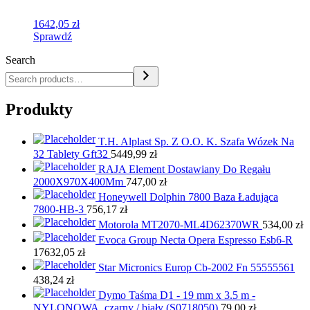
1642,05
zł
Sprawdź
Search
Produkty
T.H. Alplast Sp. Z O.O. K. Szafa Wózek Na
32 Tablety Gft32
5449,99
zł
RAJA Element Dostawiany Do Regału
2000X970X400Mm
747,00
zł
Honeywell Dolphin 7800 Baza Ładująca
7800-HB-3
756,17
zł
Motorola MT2070-ML4D62370WR
534,00
zł
Evoca Group Necta Opera Espresso Esb6-R
17632,05
zł
Star Micronics Europ Cb-2002 Fn 55555561
438,24
zł
Dymo Taśma D1 - 19 mm x 3.5 m -
NYLONOWA, czarny / biały (S0718050)
79,00
zł