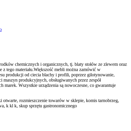
o
rodków chemicznych i organicznych, tj. blaty stołów ze zlewem oraz
ne z tego materiału.Większość mebli można zamówić w
rodukcji od ciecia blachy i profili, poprzez gilotynowanie,
ości maszyn produkcyjnych, obsługiwanych przez zespół
 marek. Wszystkie urządzenia są nowoczesne, co gwarantuje
iki otwarte, rozmieszczenie towarów w sklepie, komis tarnobrzeg,
wa, k kl k, skup sprzętu gastronomicznego