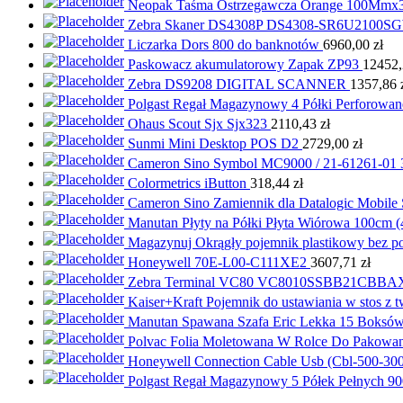
Neopak Taśma Ostrzegawcza Orange 100Mm
Zebra Skaner DS4308P DS4308-SR6U2100S
Liczarka Dors 800 do banknotów
6960,00
zł
Paskowacz akumulatorowy Zapak ZP93
12452
Zebra DS9208 DIGITAL SCANNER
1357,86
Polgast Regał Magazynowy 4 Półki Perforo
Ohaus Scout Sjx Sjx323
2110,43
zł
Sunmi Mini Desktop POS D2
2729,00
zł
Cameron Sino Symbol MC9000 / 21-61261-0
Colormetrics iButton
318,44
zł
Cameron Sino Zamiennik dla Datalogic Mobi
Manutan Płyty na Półki Płyta Wiórowa 100cm 
Magazynuj Okrągły pojemnik plastikowy bez p
Honeywell 70E-L00-C111XE2
3607,71
zł
Zebra Terminal VC80 VC8010SSBB21CBB
Kaiser+Kraft Pojemnik do ustawiania w stos z 
Manutan Spawana Szafa Eric Lekka 15 Boksów
Polvac Folia Moletowana W Rolce Do Pakowa
Honeywell Connection Cable Usb (Cbl-500-30
Polgast Regał Magazynowy 5 Półek Pełnych