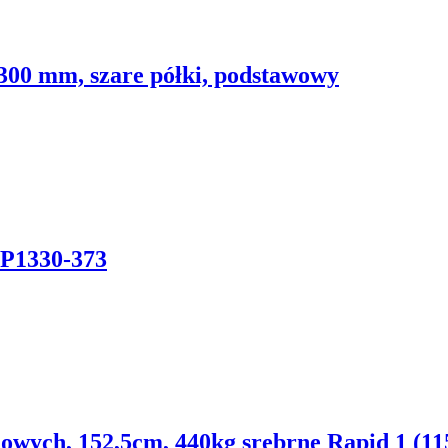
300 mm, szare półki, podstawowy
 P1330-373
lowych, 152,5cm, 440kg srebrne Rapid 1 (11