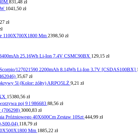
x30M
831,48
zł
GW
1041,50
zł
,27
zł
zł
wane 1100X700X1800 Mm
2398,50
zł
1 3400mAh 25.16Wh Li-Ion 7.4V CSMC90BX
129,15
zł
le Scorpio/127021590 2200mAh 8.14Wh Li-Ion 3.7V [CSDAS100BX]
(462046)
35,67
zł
okrywy 5l (Kolor: żółty) ARPO5LŻ
9,21
zł
AXX
15380,56
zł
tworzywa poj 9 l 986683
88,56
zł
 (706298)
3000,83
zł
nia Próżniowego 40X600Cm Zestaw 10Szt
444,99
zł
0-S00-04)
118,79
zł
 900X500X1800 Mm
1885,22
zł