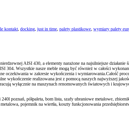
le kontakt
,
docking
,
just in time
,
palety plastikowe
,
wymiary palety eur
ierdzewnej AISI 430, a elementy narażone na najsilniejsze działanie ś
 AISI 304. Wszystkie nasze meble mogą być również w całości wykona
 oczekiwania w zakresie wykończenia i wymiarowania.Całość procesu p
inalne wykończenie realizowana jest z pomocą naszych najwyższej jak
acują wyłącznie na maszynach renomowanych światowych i krajowych
eci 240l poznań, półpaleta, bom lista, szafy ubraniowe metalowe, zbiorn
a metalowa, pojemnik na wiertła, koszty funkcjonowania przedsiębiorst