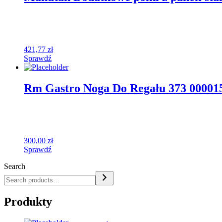
421,77
zł
Sprawdź
Rm Gastro Noga Do Regału 373 000015
300,00
zł
Sprawdź
Search
Produkty