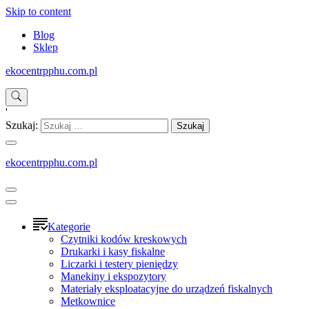
Skip to content
Blog
Sklep
ekocentrpphu.com.pl
'
Szukaj:
ekocentrpphu.com.pl
Kategorie
Czytniki kodów kreskowych
Drukarki i kasy fiskalne
Liczarki i testery pieniędzy
Manekiny i ekspozytory
Materiały eksploatacyjne do urządzeń fiskalnych
Metkownice