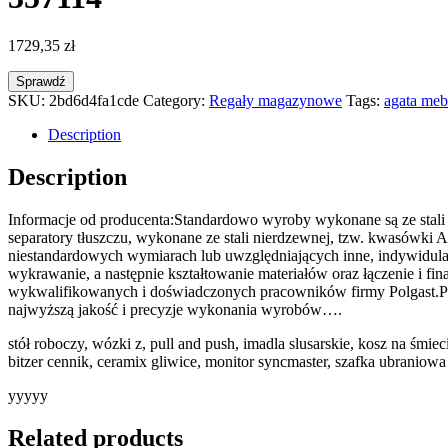
1729,35
zł
Sprawdź
SKU:
2bd6d4fa1cde
Category:
Regały magazynowe
Tags:
agata meb
Description
Description
Informacje od producenta:Standardowo wyroby wykonane są ze stali n
separatory tłuszczu, wykonane ze stali nierdzewnej, tzw. kwasówki
niestandardowych wymiarach lub uwzględniających inne, indywidulane
wykrawanie, a następnie kształtowanie materiałów oraz łączenie i f
wykwalifikowanych i doświadczonych pracowników firmy Polgast.Pr
najwyższą jakość i precyzje wykonania wyrobów….
stół roboczy, wózki z, pull and push, imadla slusarskie, kosz na śmi
bitzer cennik, ceramix gliwice, monitor syncmaster, szafka ubraniow
yyyyy
Related products