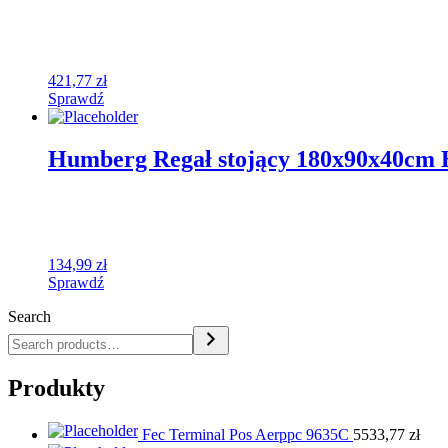
421,77
zł
Sprawdź
Humberg Regał stojący 180x90x40cm
134,99
zł
Sprawdź
Search
Produkty
Fec Terminal Pos Aerppc 9635C
5533,77
zł