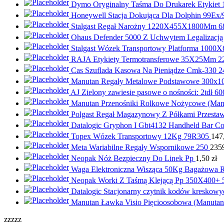
Dymo Oryginalny Taśma Do Drukarek Etykiet 
Honeywell Stacja Dokująca Dla Dolphin 99Ex
Stalgast Regał Narożny 1220X455X1800Mm 6
Ohaus Defender 5000 Z Uchwytem Legalizac
Stalgast Wózek Transportowy Platforma 100
RAJA Etykiety Termotransferowe 35X25Mm 2
Cas Szuflada Kasowa Na Pieniądze Cmk-330
Manutan Regały Metalowe Podstawowe 300x1
AJ Zielony zawiesie pasowe o nośności: 2tdł 6
Manutan Przenośniki Rolkowe Nożycowe (Man
Polgast Regał Magazynowy Z Półkami Przest
Datalogic Gryphon I Gbt4132 Handheld Bar Co
Topex Wózek Transportowy 12Kg 79R305
147
Meta Wariabilne Regały Wspornikowe 250
235
Neopak Nóż Bezpieczny Do Linek Pp
1,50
zł
Waga Elektroniczna Wisząca 50Kg Bagażowa 
Neopak Worki Z Taśmą Klejącą Pp 350X400+
Datalogic Stacjonarny czytnik kodów kresko
Manutan Ławka Visio Pięcioosobowa (Manutan
zzzzz