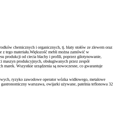
rodków chemicznych i organicznych, tj. blaty stołów ze zlewem oraz
ne z tego materiału.Większość mebli można zamówić w
rodukcji od ciecia blachy i profili, poprzez gilotynowanie,
ości maszyn produkcyjnych, obsługiwanych przez zespół
 marek. Wszystkie urządzenia są nowoczesne, co gwarantuje
stkowych, ryzyko zawodowe operator wózka widłowego, metalowe
p gastronomiczny warszawa, owijarki używane, patelnia teflonowa 32