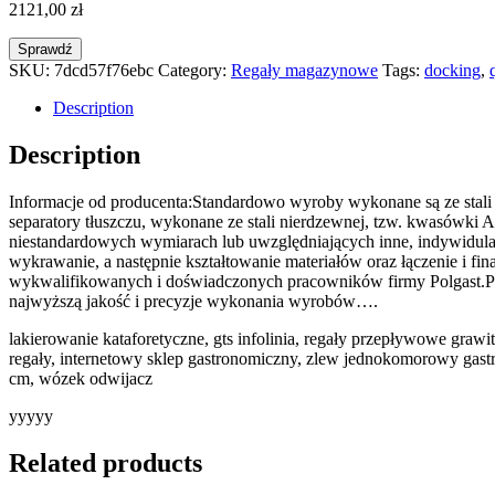
2121,00
zł
Sprawdź
SKU:
7dcd57f76ebc
Category:
Regały magazynowe
Tags:
docking
,
Description
Description
Informacje od producenta:Standardowo wyroby wykonane są ze stali n
separatory tłuszczu, wykonane ze stali nierdzewnej, tzw. kwasówki
niestandardowych wymiarach lub uwzględniających inne, indywidulane
wykrawanie, a następnie kształtowanie materiałów oraz łączenie i f
wykwalifikowanych i doświadczonych pracowników firmy Polgast.Pr
najwyższą jakość i precyzje wykonania wyrobów….
lakierowanie kataforetyczne, gts infolinia, regały przepływowe g
regały, internetowy sklep gastronomiczny, zlew jednokomorowy gastr
cm, wózek odwijacz
yyyyy
Related products