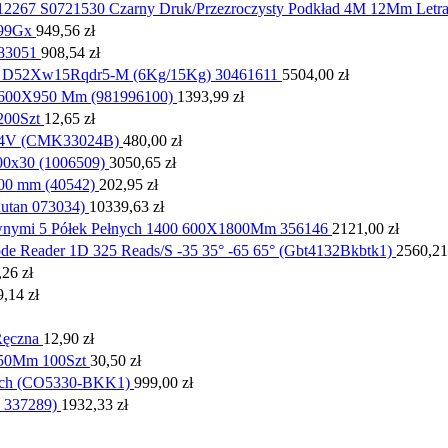
12267 S0721530 Czarny Druk/Przezroczysty Podkład 4M 12Mm Letrat
/99Gx
949,56
zł
83051
908,54
zł
ją D52Xw15Rqdr5-M (6Kg/15Kg) 30461611
5504,00
zł
0X600X950 Mm (981996100)
1393,99
zł
200Szt
12,65
zł
 24V (CMK33024B)
480,00
zł
00x30 (1006509)
3050,65
zł
000 mm (40542)
202,95
zł
utan 073034)
10339,63
zł
awnymi 5 Półek Pełnych 1400 600X1800Mm 356146
2121,00
zł
de Reader 1D 325 Reads/S -35 35° -65 65° (Gbt4132Bkbtk1)
2560,2
,26
zł
9,14
zł
Ręczna
12,90
zł
 50Mm 100Szt
30,50
zł
wych (CO5330-BKK1)
999,00
zł
 337289)
1932,33
zł