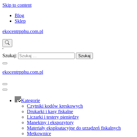
Skip to content
Blog
Sklep
ekocentrpphu.com.pl
'
Szukaj:
ekocentrpphu.com.pl
Kategorie
Czytniki kodów kreskowych
Drukarki i kasy fiskalne
Liczarki i testery pieniędzy
Manekiny i ekspozytory
Materiały eksploatacyjne do urządzeń fiskalnych
Metkownice