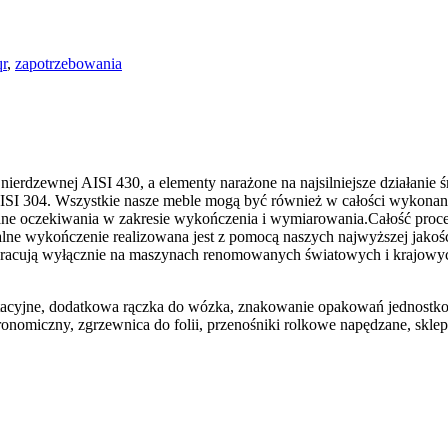
qr
,
zapotrzebowania
ierdzewnej AISI 430, a elementy narażone na najsilniejsze działanie ś
 AISI 304. Wszystkie nasze meble mogą być również w całości wykona
 oczekiwania w zakresie wykończenia i wymiarowania.Całość procesu p
inalne wykończenie realizowana jest z pomocą naszych najwyższej jak
acują wyłącznie na maszynach renomowanych światowych i krajowych
rawitacyjne, dodatkowa rączka do wózka, znakowanie opakowań jedno
onomiczny, zgrzewnica do folii, przenośniki rolkowe napędzane, skle