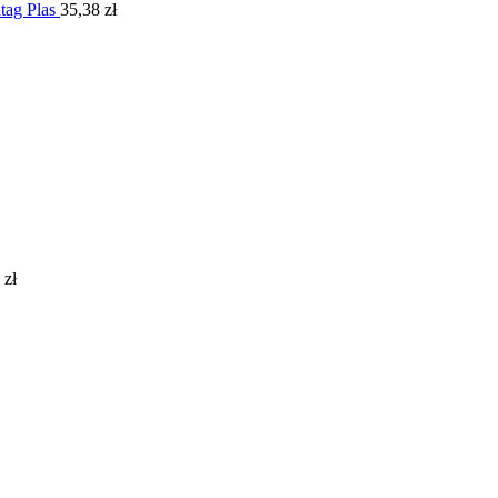
ag Plas
35,38
zł
1
zł