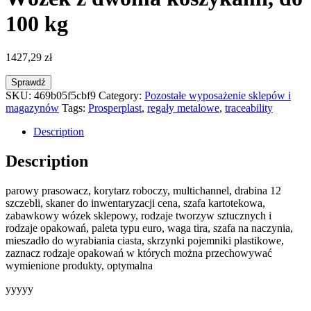
100 kg
1427,29
zł
Sprawdź
SKU:
469b05f5cbf9
Category:
Pozostałe wyposażenie sklepów i
magazynów
Tags:
Prosperplast
,
regały metalowe
,
traceability
Description
Description
parowy prasowacz, korytarz roboczy, multichannel, drabina 12
szczebli, skaner do inwentaryzacji cena, szafa kartotekowa,
zabawkowy wózek sklepowy, rodzaje tworzyw sztucznych i
rodzaje opakowań, paleta typu euro, waga tira, szafa na naczynia,
mieszadło do wyrabiania ciasta, skrzynki pojemniki plastikowe,
zaznacz rodzaje opakowań w których można przechowywać
wymienione produkty, optymalna
yyyyy