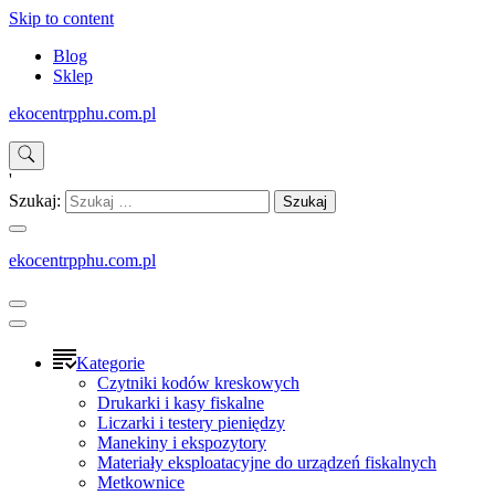
Skip to content
Blog
Sklep
ekocentrpphu.com.pl
'
Szukaj:
ekocentrpphu.com.pl
Kategorie
Czytniki kodów kreskowych
Drukarki i kasy fiskalne
Liczarki i testery pieniędzy
Manekiny i ekspozytory
Materiały eksploatacyjne do urządzeń fiskalnych
Metkownice