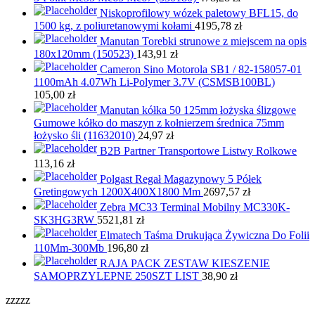
Niskoprofilowy wózek paletowy BFL15, do
1500 kg, z poliuretanowymi kołami
4195,78
zł
Manutan Torebki strunowe z miejscem na opis
180x120mm (150523)
143,91
zł
Cameron Sino Motorola SB1 / 82-158057-01
1100mAh 4.07Wh Li-Polymer 3.7V (CSMSB100BL)
105,00
zł
Manutan kółka 50 125mm łożyska ślizgowe
Gumowe kółko do maszyn z kołnierzem średnica 75mm
łożysko śli (11632010)
24,97
zł
B2B Partner Transportowe Listwy Rolkowe
113,16
zł
Polgast Regał Magazynowy 5 Półek
Gretingowych 1200X400X1800 Mm
2697,57
zł
Zebra MC33 Terminal Mobilny MC330K-
SK3HG3RW
5521,81
zł
Elmatech Taśma Drukująca Żywiczna Do Folii
110Mm-300Mb
196,80
zł
RAJA PACK ZESTAW KIESZENIE
SAMOPRZYLEPNE 250SZT LIST
38,90
zł
zzzzz