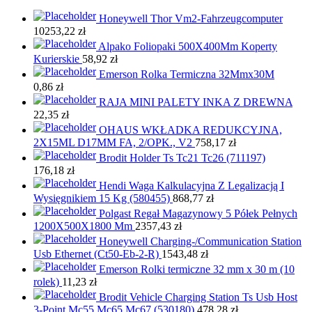
Honeywell Thor Vm2-Fahrzeugcomputer
10253,22
zł
Alpako Foliopaki 500X400Mm Koperty
Kurierskie
58,92
zł
Emerson Rolka Termiczna 32Mmx30M
0,86
zł
RAJA MINI PALETY INKA Z DREWNA
22,35
zł
OHAUS WKŁADKA REDUKCYJNA,
2X15ML D17MM FA, 2/OPK., V2
758,17
zł
Brodit Holder Ts Tc21 Tc26 (711197)
176,18
zł
Hendi Waga Kalkulacyjna Z Legalizacją I
Wysięgnikiem 15 Kg (580455)
868,77
zł
Polgast Regał Magazynowy 5 Półek Pełnych
1200X500X1800 Mm
2357,43
zł
Honeywell Charging-/Communication Station
Usb Ethernet (Ct50-Eb-2-R)
1543,48
zł
Emerson Rolki termiczne 32 mm x 30 m (10
rolek)
11,23
zł
Brodit Vehicle Charging Station Ts Usb Host
3-Point Mc55 Mc65 Mc67 (530180)
478,28
zł