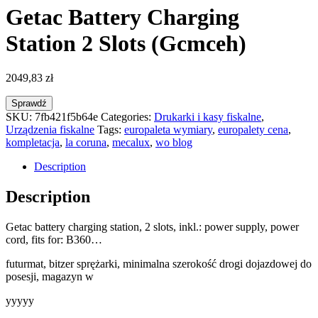
Getac Battery Charging
Station 2 Slots (Gcmceh)
2049,83
zł
Sprawdź
SKU:
7fb421f5b64e
Categories:
Drukarki i kasy fiskalne
,
Urządzenia fiskalne
Tags:
europaleta wymiary
,
europalety cena
,
kompletacja
,
la coruna
,
mecalux
,
wo blog
Description
Description
Getac battery charging station, 2 slots, inkl.: power supply, power
cord, fits for: B360…
futurmat, bitzer sprężarki, minimalna szerokość drogi dojazdowej do
posesji, magazyn w
yyyyy