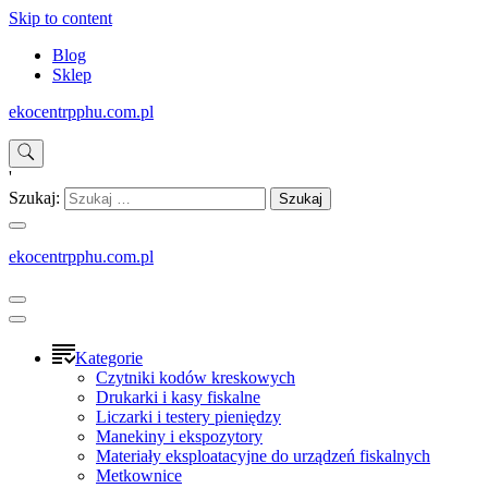
Skip to content
Blog
Sklep
ekocentrpphu.com.pl
'
Szukaj:
ekocentrpphu.com.pl
Kategorie
Czytniki kodów kreskowych
Drukarki i kasy fiskalne
Liczarki i testery pieniędzy
Manekiny i ekspozytory
Materiały eksploatacyjne do urządzeń fiskalnych
Metkownice