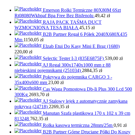
Emerson Rolki Termiczne 80X80M 6Szt
Rt08080Wkbpaf Bpa Free Bez Bisfenolu
49,42
zł
RAJA PACK TAŚMA DUCT
WZMOCNIONA TESA BIAŁA
45,15
zł
B2B Partner Regał 6 Półek 2040X680X435
Mm
1150,05
zł
Elzab Etui Do Kasy Mini E Brąz (1680)
220,00
zł
Selectic Tester I-3 (835E6875F)
539,00
zł
AJ Regał 300x1740x1000 mm z 88
niebieskimi pojemnikami (251034)
2884,35
zł
Pokrywa do pojemnika CARGO 3 -
35x400x600 mm
23,00
zł
Cas Waga Pomostowa Db-Ii Plus 300 Lcd 500
300Kg
2693,70
zł
AJ Stalowy lejek z automatycznie zamykaną
pokrywą (24718)
2269,35
zł
Manutan Szafa plastikowa 170 x 102 x 39 cm
813248
762,35
zł
Rolka kasowa termiczna 28mm/25m
0,91
zł
B2B Partner Górne Druciane Półki Do Koszy