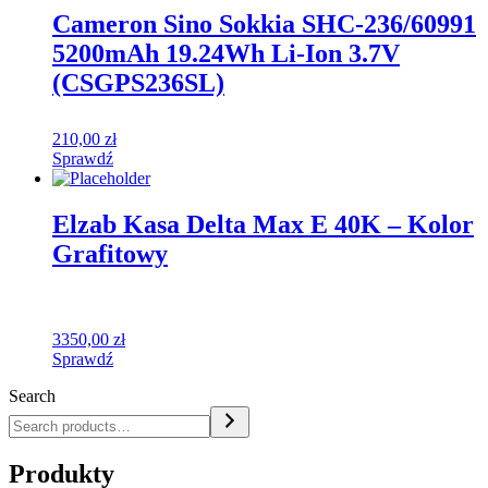
Cameron Sino Sokkia SHC-236/60991
5200mAh 19.24Wh Li-Ion 3.7V
(CSGPS236SL)
210,00
zł
Sprawdź
Elzab Kasa Delta Max E 40K – Kolor
Grafitowy
3350,00
zł
Sprawdź
Search
Produkty