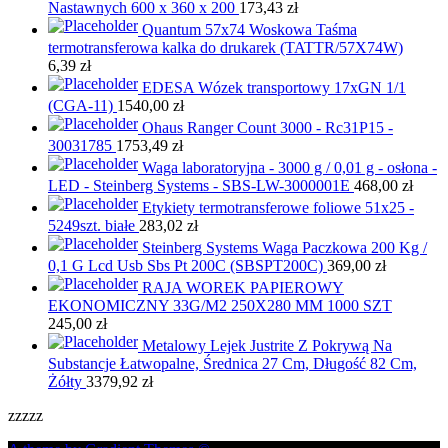
Nastawnych 600 x 360 x 200
173,43
zł
Quantum 57x74 Woskowa Taśma
termotransferowa kalka do drukarek (TATTR/57X74W)
6,39
zł
EDESA Wózek transportowy 17xGN 1/1
(CGA-11)
1540,00
zł
Ohaus Ranger Count 3000 - Rc31P15 -
30031785
1753,49
zł
Waga laboratoryjna - 3000 g / 0,01 g - osłona -
LED - Steinberg Systems - SBS-LW-3000001E
468,00
zł
Etykiety termotransferowe foliowe 51x25 -
5249szt. białe
283,02
zł
Steinberg Systems Waga Paczkowa 200 Kg /
0,1 G Lcd Usb Sbs Pt 200C (SBSPT200C)
369,00
zł
RAJA WOREK PAPIEROWY
EKONOMICZNY 33G/M2 250X280 MM 1000 SZT
245,00
zł
Metalowy Lejek Justrite Z Pokrywą Na
Substancje Łatwopalne, Średnica 27 Cm, Długość 82 Cm,
Żółty
3379,92
zł
zzzzz