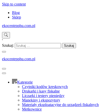
Skip to content
Blog
Sklep
ekocentrpphu.com.pl
'
Szukaj:
ekocentrpphu.com.pl
Kategorie
Czytniki kodów kreskowych
Drukarki i kasy fiskalne
Liczarki i testery pieniędzy
Manekiny i ekspozytory
Materiały eksploatacyjne do urządzeń fiskalnych
Metkownice