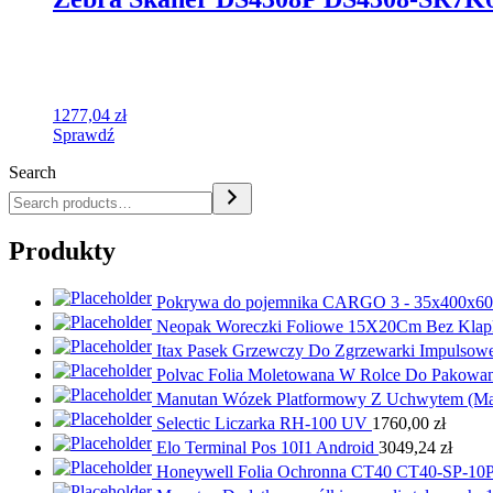
1277,04
zł
Sprawdź
Search
Produkty
Pokrywa do pojemnika CARGO 3 - 35x400x6
Neopak Woreczki Foliowe 15X20Cm Bez Klap
Itax Pasek Grzewczy Do Zgrzewarki Impulsowe
Polvac Folia Moletowana W Rolce Do Pakow
Manutan Wózek Platformowy Z Uchwytem (Ma
Selectic Liczarka RH-100 UV
1760,00
zł
Elo Terminal Pos 10I1 Android
3049,24
zł
Honeywell Folia Ochronna CT40 CT40-SP-10