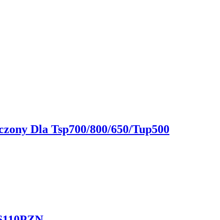
aczony Dla Tsp700/800/650/Tup500
K6110PZN