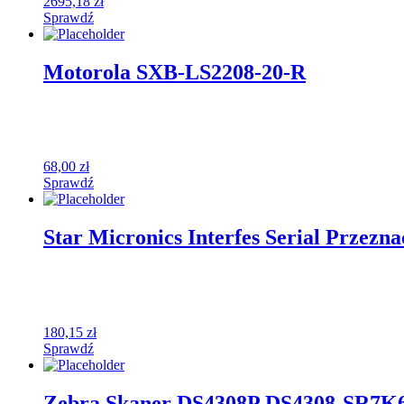
2695,18
zł
Sprawdź
Motorola SXB-LS2208-20-R
68,00
zł
Sprawdź
Star Micronics Interfes Serial Przezn
180,15
zł
Sprawdź
Zebra Skaner DS4308P DS4308-SR7