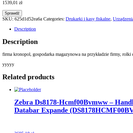
1539,01
zł
Sprawdź
SKU:
625d1d52ea6a
Categories:
Drukarki i kasy fiskalne
,
Urządzenia
Description
Description
firma kronopol, gospodarka magazynowa na przykładzie firmy, rolki 
yyyyy
Related products
Zebra Ds8178-Hcmf00Bvmww – Handhe
Databar Expande (DS8178HCMF0