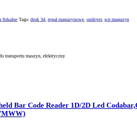
 fiskalne
Tags:
druk 3d
,
regał magazynowe
,
unilever
,
wp magazyn
do transportu maszyn, elektryczny
ld Bar Code Reader 1D/2D Led Codabar,C
0BVMWW)