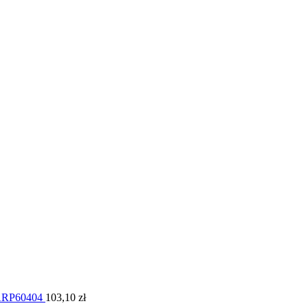
 ARP60404
103,10
zł