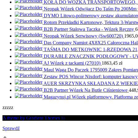
KOŁA DO WÓZKA TRANSPORTOWEGO, 2 SZ
Neopak Wózek Odwijacz Do Taśm Pp 200Mm 
DYMO Litowo-polimerowy zestaw akumulatoro
Rotom Przekładki Kartonowe, Tektura 3-Warst
B2B Partner Stalowa Taczka - Wózek Ręczny
6
Neopak Wózek Serwisowy (Sw600720)
1965,
Das Company Namiot 4X8X25 Całoroczna Hal
TAŚMA DO METKOWNIC 1-RZĘDOWA 21
DURABLE ZNACZNIK PODŁOGOWY - UW
AJ Wózek z tackami (27010)
1863,45
zł
Maul Waga Do Paczek 1795009 Zakres Pomiaru
Zestaw POS Wincor Nixdorf: komputer kasowy
AUER SKRZYNKA SKŁADANA Z WIEKIE
B2B Partner Wózek Na Butle Ciśnieniowe
448
Magazynuj.pl Wózek platformowy. Platforma ze
zzzzz
A theme by Gradient Themes ©
Sprawdź