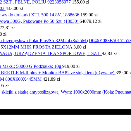
T., PEŁNE, POLIU 9223056077
155,00
zł
03
433,00
zł
wy do drukarki XTL 500 14.8V, 1888636
159,00
zł
wowa 300G, Pakowane Po 50 Szt. (18030)
64079,12
zł
72,81
zł
00
zł
a Przemysłowa Polar Plus/Sfr 32M2 4x8x25M (D046Y083B5015555
,5X12MM MHK PROSTA ZIELONA
3,00
zł
AGA, URZĄDZENIA TRANSPORTOWE, 1 SZT.
92,83
zł
 Maks.: 50000 G Podziałka: 10g
919,00
zł
 BEETLE M-II plus + Monitor BA82 ze stojakiem (używane)
399,00
M 800X600X445MM
421,89
zł
,95
zł
 sklejki z siatką antypoślizgową. Wym: 1000x2000mm (Koła: Pneumat