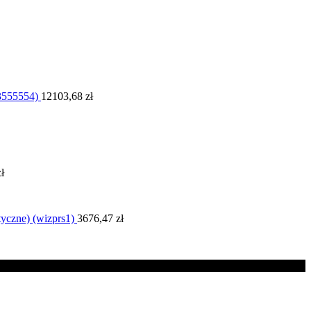
3555554)
12103,68
zł
zł
yczne) (wizprs1)
3676,47
zł