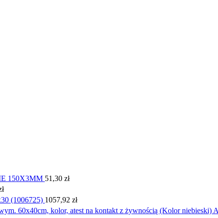
IE 150X3MM
51,30
zł
zł
30 (1006725)
1057,92
zł
m. 60x40cm, kolor, atest na kontakt z żywnością (Kolor niebieski)