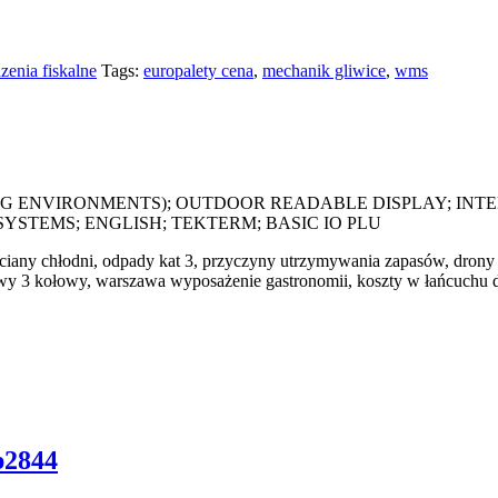
zenia fiskalne
Tags:
europalety cena
,
mechanik gliwice
,
wms
NSING ENVIRONMENTS); OUTDOOR READABLE DISPLAY; INTEL
YSTEMS; ENGLISH; TEKTERM; BASIC IO PLU
iany chłodni, odpady kat 3, przyczyny utrzymywania zapasów, drony pr
wy 3 kołowy, warszawa wyposażenie gastronomii, koszty w łańcuchu dos
p2844