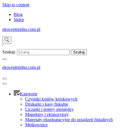
Skip to content
Blog
Sklep
ekocentrpphu.com.pl
'
Szukaj:
ekocentrpphu.com.pl
Kategorie
Czytniki kodów kreskowych
Drukarki i kasy fiskalne
Liczarki i testery pieniędzy
Manekiny i ekspozytory
Materiały eksploatacyjne do urządzeń fiskalnych
Metkownice