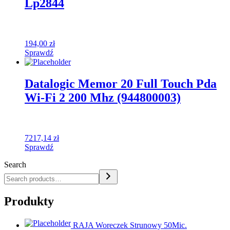
Lp2844
194,00
zł
Sprawdź
Datalogic Memor 20 Full Touch Pda
Wi-Fi 2 200 Mhz (944800003)
7217,14
zł
Sprawdź
Search
Produkty
RAJA Woreczek Strunowy 50Mic.