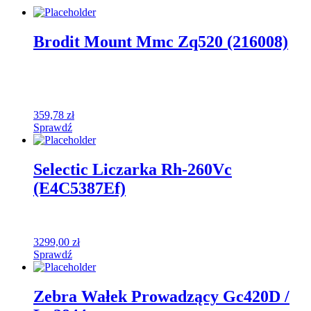
Brodit Mount Mmc Zq520 (216008)
359,78
zł
Sprawdź
Selectic Liczarka Rh-260Vc
(E4C5387Ef)
3299,00
zł
Sprawdź
Zebra Wałek Prowadzący Gc420D /