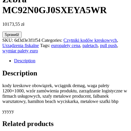
MC92N0GJ0SXEYA5WR
10173,55
zł
Sprawdź
SKU:
6d3d3e3f1f54
Categories:
Czytniki kodów kreskowych
,
Urządzenia fiskalne
Tags:
europalety cena
,
paletach
,
pull push
,
wymiar palety euro
Description
Description
kody kreskowe obowiązek, wciągnik demag, waga palety
1200×1000, wzór zamówienia produktu, zarządzanie logistyczne w
firmach usługowych, szafy metalowe producent, falbanek
warsztatowy, hamilton beach wyciskarka, metalowe szafki bhp
yyyyy
Related products