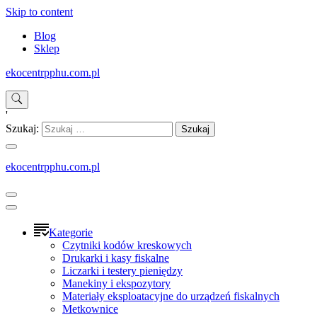
Skip to content
Blog
Sklep
ekocentrpphu.com.pl
'
Szukaj:
ekocentrpphu.com.pl
Kategorie
Czytniki kodów kreskowych
Drukarki i kasy fiskalne
Liczarki i testery pieniędzy
Manekiny i ekspozytory
Materiały eksploatacyjne do urządzeń fiskalnych
Metkownice