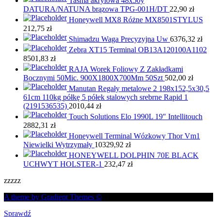
Taśma akrylowa 48x50y
DATURA/NATUNA brązowa TPG-001H/DT
22,90
zł
Honeywell MX8 Różne MX8501STYLUS
212,75
zł
Shimadzu Waga Precyzyjna Uw
6376,32
zł
Zebra XT15 Terminal OB13A120100A1102
8501,83
zł
RAJA Worek Foliowy Z Zakładkami
Bocznymi 50Mic. 900X1800X700Mm 50Szt
502,00
zł
Manutan Regały metalowe 2 198x152,5x30,5
61cm 110kg półkę 5 półek stalowych srebrne Rapid 1
(2191536535)
2010,44
zł
Touch Solutions Elo 1990L 19" Intellitouch
2882,31
zł
Honeywell Terminal Wózkowy Thor Vm1
Niewielki Wytrzymały
10329,92
zł
HONEYWELL DOLPHIN 70E BLACK
UCHWYT HOLSTER-1
232,47
zł
zzzzz
A theme by Gradient Themes ©
Sprawdź