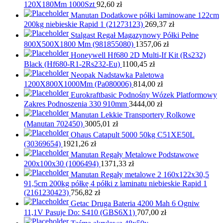
120X180Mm 1000Szt
92,60
zł
Manutan Dodatkowe półki laminowane 122cm
200kg niebieskie Rapid 1 (21273123)
269,37
zł
Stalgast Regał Magazynowy Półki Pełne
800X500X1800 Mm (981855080)
1357,06
zł
Honeywell Hf680 2D Multi-If Kit (Rs232)
Black (Hf680-R1-2Rs232-Eu)
1100,45
zł
Neopak Nadstawka Paletowa
1200X800X1000Mm (Pa080006)
814,00
zł
Eurokraftbasic Podnośny Wózek Platformowy
Zakres Podnoszenia 330 910mm
3444,00
zł
Manutan Lekkie Transportery Rolkowe
(Manutan 702450)
3005,01
zł
Ohaus Catapult 5000 50kg C51XE50L
(30369654)
1921,26
zł
Manutan Regały Metalowe Podstawowe
200x100x30 (1006494)
1371,33
zł
Manutan Regały metalowe 2 160x122x30,5
91,5cm 200kg półkę 4 półki z laminatu niebieskie Rapid 1
(2161230423)
756,82
zł
Getac Druga Bateria 4200 Mah 6 Ogniw
11,1V Pasuje Do: S410 (GBS6X1)
707,00
zł