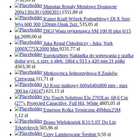
Manutan Regały Metalowe Dostawne
200x130x30 (1006391)
1551,89
zł
Kaiser Kraft Wózek Podmeblowy Dł X Szer
Wys 600 300 120mm Opak 2szt.
535,05
zł
DIGI Waga etykietująca SM 100 H plus 6/15
kg
2699,00
zł
Juka Regał Chłodniczy - Juka, York
1000X775X2000 Mm
9231,77
zł
Eurokraftpro Nakładka do sortowania z szafką
dolną wys. x szer. x głęb. 1864 x 913 x 420 mm 21 półki
4563,30
zł
Metkownica Jednorzędowa 8 Znaków
Czerwona
111,71
zł
AJ Kosz siatkowy 600x640x800 mm - max
300 kg (24147)
621,15
zł
Elo Touch Solutions Elo 2703Lm, 68,6 Cm
(27''), Projected Capacitive, Full Hd, White
4805,05
zł
Emerson Rolka Termiczna 49Mmx25M
1,12
zł
Brano Wielokrążek K11/1.0T Do Lin
Tekstylnych
505,96
zł
Ceny Laminowane Średnie
0,59
zł