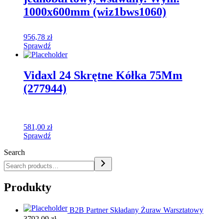
1000x600mm (wiz1bws1060)
956,78
zł
Sprawdź
Vidaxl 24 Skrętne Kółka 75Mm
(277944)
581,00
zł
Sprawdź
Search
Produkty
B2B Partner Składany Żuraw Warsztatowy
3792,09
zł