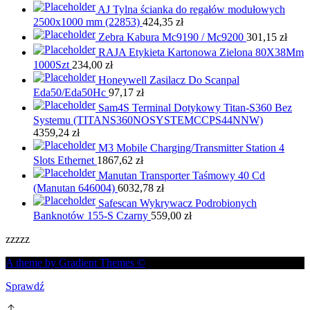
AJ Tylna ścianka do regałów modułowych
2500x1000 mm (22853)
424,35
zł
Zebra Kabura Mc9190 / Mc9200
301,15
zł
RAJA Etykieta Kartonowa Zielona 80X38Mm
1000Szt
234,00
zł
Honeywell Zasilacz Do Scanpal
Eda50/Eda50Hc
97,17
zł
Sam4S Terminal Dotykowy Titan-S360 Bez
Systemu (TITANS360NOSYSTEMCCPS44NNW)
4359,24
zł
M3 Mobile Charging/Transmitter Station 4
Slots Ethernet
1867,62
zł
Manutan Transporter Taśmowy 40 Cd
(Manutan 646004)
6032,78
zł
Safescan Wykrywacz Podrobionych
Banknotów 155-S Czarny
559,00
zł
zzzzz
A theme by Gradient Themes ©
Sprawdź