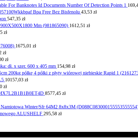
table For Banknotes Id Documents Number Of Detection Points 1
169,
057100Wkkbpaf Bpa Free Bez Bisfenolu
43,53
zł
pon
547,35
zł
ne 900X500X1800 Mm (981865090)
1612,51
zł
75
zł
076008)
1675,01
zł
42
zł
00
zł
a: dł. x szer. 600 x 405 mm
154,98
zł
m 200kg półkę 4 półki z płyty wiórowej niebieskie Rapid 1 (216127
.5
10157,03
zł
00
zł
ny MX7L2B1B1B0ET4D
8577,45
zł
 Namiotowa Winter/Sfr 64M2 8x8x3M (D088C083000155553555554
stemowego ALUSHELF
295,58
zł