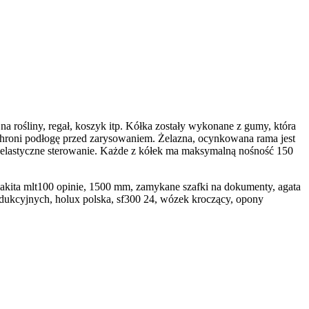
na rośliny, regał, koszyk itp. Kółka zostały wykonane z gumy, która
 chroni podłogę przed zarysowaniem. Żelazna, ocynkowana rama jest
 elastyczne sterowanie. Każde z kółek ma maksymalną nośność 150
makita mlt100 opinie, 1500 mm, zamykane szafki na dokumenty, agata
rodukcyjnych, holux polska, sf300 24, wózek kroczący, opony