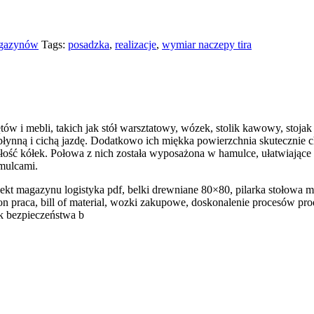
agazynów
Tags:
posadzka
,
realizacje
,
wymiar naczepy tira
w i mebli, takich jak stół warsztatowy, wózek, stolik kawowy, stojak 
 płynną i cichą jazdę. Dodatkowo ich miękka powierzchnia skutecznie
ość kółek. Połowa z nich została wyposażona w hamulce, ułatwiające
amulcami.
ekt magazynu logistyka pdf, belki drewniane 80×80, pilarka stołowa 
ton praca, bill of material, wozki zakupowe, doskonalenie procesów p
k bezpieczeństwa b