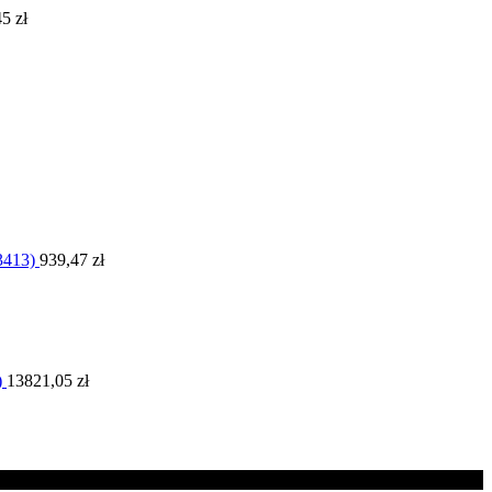
45
zł
3413)
939,47
zł
)
13821,05
zł