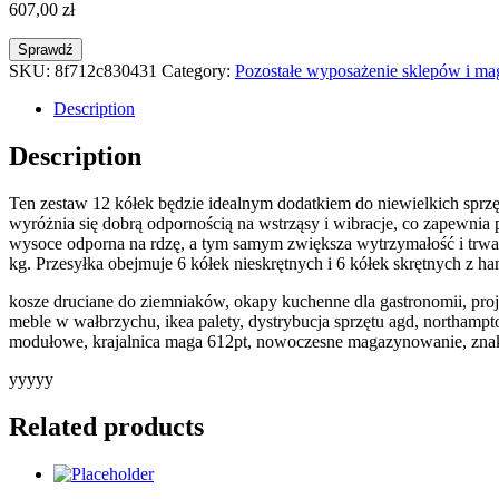
607,00
zł
Sprawdź
SKU:
8f712c830431
Category:
Pozostałe wyposażenie sklepów i m
Description
Description
Ten zestaw 12 kółek będzie idealnym dodatkiem do niewielkich sprzętó
wyróżnia się dobrą odpornością na wstrząsy i wibracje, co zapewnia
wysoce odporna na rdzę, a tym samym zwiększa wytrzymałość i trwał
kg. Przesyłka obejmuje 6 kółek nieskrętnych i 6 kółek skrętnych z h
kosze druciane do ziemniaków, okapy kuchenne dla gastronomii, proj
meble w wałbrzychu, ikea palety, dystrybucja sprzętu agd, northamp
modułowe, krajalnica maga 612pt, nowoczesne magazynowanie, zna
yyyyy
Related products