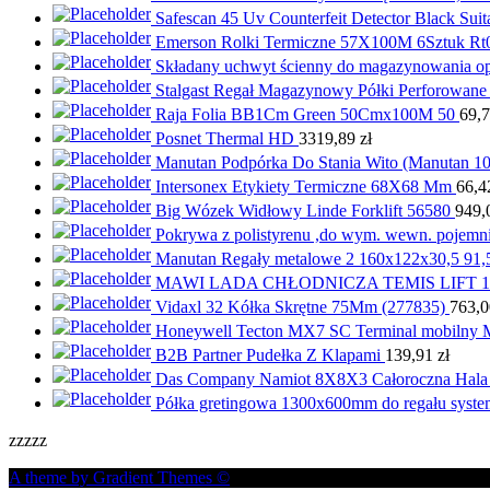
Safescan 45 Uv Counterfeit Detector Black Sui
Emerson Rolki Termiczne 57X100M 6Sztuk Rt
Składany uchwyt ścienny do magazynowania o
Stalgast Regał Magazynowy Półki Perforowa
Raja Folia BB1Cm Green 50Cmx100M 50
69,
Posnet Thermal HD
3319,89
zł
Manutan Podpórka Do Stania Wito (Manutan 1
Intersonex Etykiety Termiczne 68X68 Mm
66,
Big Wózek Widłowy Linde Forklift 56580
949,
Pokrywa z polistyrenu ,do wym. wewn. pojemnik
Manutan Regały metalowe 2 160x122x30,5 91,5c
MAWI LADA CHŁODNICZA TEMIS LIFT 1
Vidaxl 32 Kółka Skrętne 75Mm (277835)
763,
Honeywell Tecton MX7 SC Terminal mobil
B2B Partner Pudełka Z Klapami
139,91
zł
Das Company Namiot 8X8X3 Całoroczna Hala
Półka gretingowa 1300x600mm do regału sy
zzzzz
A theme by Gradient Themes ©