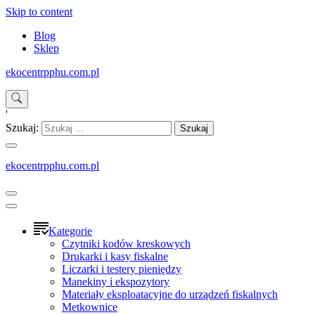
Skip to content
Blog
Sklep
ekocentrpphu.com.pl
'
Szukaj:
ekocentrpphu.com.pl
Kategorie
Czytniki kodów kreskowych
Drukarki i kasy fiskalne
Liczarki i testery pieniędzy
Manekiny i ekspozytory
Materiały eksploatacyjne do urządzeń fiskalnych
Metkownice