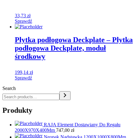
33,73
zł
Sprawdź
Płytka podłogowa Deckplate – Płytka
podłogowa Deckplate, moduł
środkowy
199,14
zł
Sprawdź
Search
Produkty
RAJA Element Dostawiany Do Regału
2000X970X400Mm
747,00
zł
Neopak Nadstawka 1200X1000X800Mm