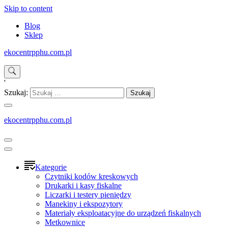
Skip to content
Blog
Sklep
ekocentrpphu.com.pl
'
Szukaj:
ekocentrpphu.com.pl
Kategorie
Czytniki kodów kreskowych
Drukarki i kasy fiskalne
Liczarki i testery pieniędzy
Manekiny i ekspozytory
Materiały eksploatacyjne do urządzeń fiskalnych
Metkownice