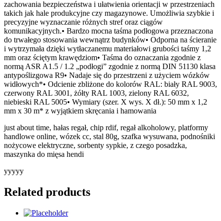
zachowania bezpieczeństwa i ułatwienia orientacji w przestrzeniach
takich jak hale produkcyjne czy magazynowe. Umożliwia szybkie i
precyzyjne wyznaczanie różnych stref oraz ciągów
komunikacyjnych.• Bardzo mocna taśma podłogowa przeznaczona
do trwałego stosowania wewnątrz budynków• Odporna na ścieranie
i wytrzymała dzięki wytłaczanemu materiałowi grubości taśmy 1,2
mm oraz ściętym krawędziom• Taśma do oznaczania zgodnie z
normą ASR A1.5 / 1.2 „podłogi” zgodnie z normą DIN 51130 klasa
antypoślizgowa R9• Nadaje się do przestrzeni z użyciem wózków
widłowych*• Odcienie zbliżone do kolorów RAL: biały RAL 9003,
czerwony RAL 3001, żółty RAL 1003, zielony RAL 6032,
niebieski RAL 5005• Wymiary (szer. X wys. X dł.): 50 mm x 1,2
mm x 30 m* z wyjątkiem skręcania i hamowania
just about time, hałas regał, chip rdif, regał alkoholowy, platformy
handlowe online, wózek cc, stal 80g, szafka wysuwana, podnośniki
nożycowe elektryczne, sorbenty sypkie, z czego posadzka,
maszynka do mięsa hendi
yyyyy
Related products