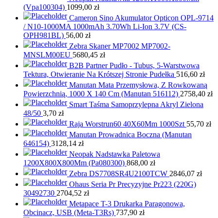
(Vpa100304)
1099,00
zł
Cameron Sino Akumulator Opticon OPL-9714
/ N10-1000MA 1000mAh 3.70Wh Li-Ion 3.7V (CS-
OPH981BL)
56,00
zł
Zebra Skaner MP7002 MP7002-
MNSLM00EU
5680,45
zł
B2B Partner Pudło - Tubus, 5-Warstwowa
Tektura, Otwieranie Na Krótszej Stronie Pudełka
516,60
zł
Manutan Mata Przemysłowa, Z Rowkowaną
Powierzchnią, 1000 X 140 Cm (Manutan 516112)
2758,40
zł
Smart Taśma Samoprzylepna Akryl Zielona
48/50
3,70
zł
Raja Worstrun60 40X60Mm 1000Szt
55,70
zł
Manutan Prowadnica Boczna (Manutan
646154)
3128,14
zł
Neopak Nadstawka Paletowa
1200X800X800Mm (Pa080300)
868,00
zł
Zebra DS7708SR4U2100TCW
2846,07
zł
Ohaus Seria Pr Precyzyjne Pr223 (220G)
30492730
2704,52
zł
Metapace T-3 Drukarka Paragonowa,
Obcinacz, USB (Meta-T3Rs)
737,90
zł