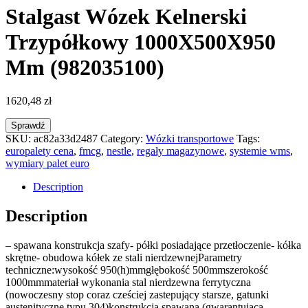
Stalgast Wózek Kelnerski
Trzypółkowy 1000X500X950
Mm (982035100)
1620,48
zł
Sprawdź
SKU:
ac82a33d2487
Category:
Wózki transportowe
Tags:
europalety cena
,
fmcg
,
nestle
,
regały magazynowe
,
systemie wms
,
wymiary palet euro
Description
Description
– spawana konstrukcja szafy- półki posiadające przetłoczenie- kółka
skrętne- obudowa kółek ze stali nierdzewnejParametry
techniczne:wysokość 950(h)mmgłębokość 500mmszerokość
1000mmmateriał wykonania stal nierdzewna ferrytyczna
(nowoczesny stop coraz cześciej zastepujący starsze, gatunki
austenityczne typu 304)konstrukcja spawana (gwarantująca