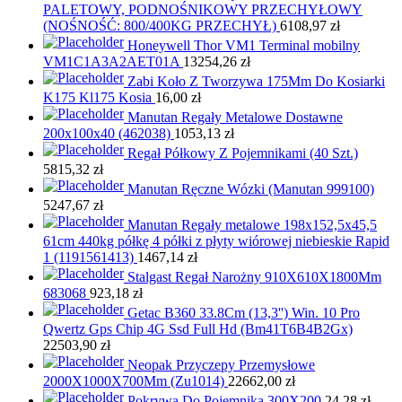
PALETOWY, PODNOŚNIKOWY PRZECHYŁOWY
(NOŚNOŚĆ: 800/400KG PRZECHYŁ)
6108,97
zł
Honeywell Thor VM1 Terminal mobilny
VM1C1A3A2AET01A
13254,26
zł
Zabi Koło Z Tworzywa 175Mm Do Kosiarki
K175 Kl175 Kosia
16,00
zł
Manutan Regały Metalowe Dostawne
200x100x40 (462038)
1053,13
zł
Regał Półkowy Z Pojemnikami (40 Szt.)
5815,32
zł
Manutan Ręczne Wózki (Manutan 999100)
5247,67
zł
Manutan Regały metalowe 198x152,5x45,5
61cm 440kg półkę 4 półki z płyty wiórowej niebieskie Rapid
1 (1191561413)
1467,14
zł
Stalgast Regał Narożny 910X610X1800Mm
683068
923,18
zł
Getac B360 33.8Cm (13,3'') Win. 10 Pro
Qwertz Gps Chip 4G Ssd Full Hd (Bm41T6B4B2Gx)
22503,90
zł
Neopak Przyczepy Przemysłowe
2000X1000X700Mm (Zu1014)
22662,00
zł
Pokrywa Do Pojemnika 300X200
24,28
zł