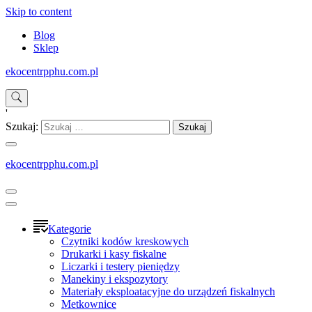
Skip to content
Blog
Sklep
ekocentrpphu.com.pl
'
Szukaj:
ekocentrpphu.com.pl
Kategorie
Czytniki kodów kreskowych
Drukarki i kasy fiskalne
Liczarki i testery pieniędzy
Manekiny i ekspozytory
Materiały eksploatacyjne do urządzeń fiskalnych
Metkownice