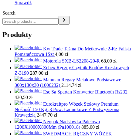
Sprawdź
Search
Produkty
Kw Trade Taśma Do Metkownic 2-Rz Falista
Pomarańczowa 1Szt
4,00
zł
Motorola SXB-LS2208-20-R
68,00
zł
Zebex Ręczny Czytnik Kodów Kreskowych
Z-3190
287,00
zł
Manutan Regały Metalowe Podstawowe
300x130x30 (1006232)
2114,74
zł
Esc Sa Spartan Konwerter Bluetooth Rs232
430,50
zł
Eurokraftpro Wózek Stołowy Premium
Nośność 150 Kg ,3 Pow. Ładunkowe Z Podwyższoną
Krawędzią
2447,70
zł
Neopak Nadstawka Paletowa
1200X1000X800Mm (Pa100018)
885,00
zł
SWEDMACH RĘCZNY WÓZEK