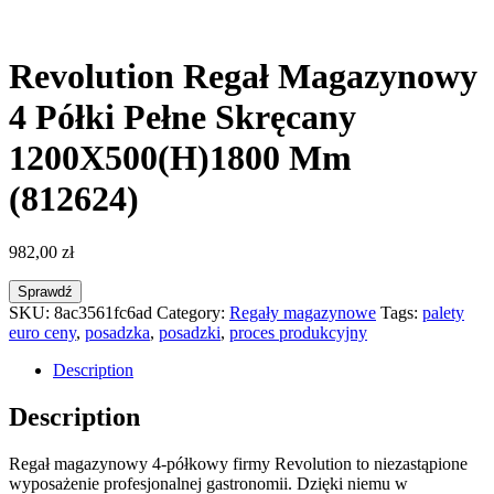
Revolution Regał Magazynowy
4 Półki Pełne Skręcany
1200X500(H)1800 Mm
(812624)
982,00
zł
Sprawdź
SKU:
8ac3561fc6ad
Category:
Regały magazynowe
Tags:
palety
euro ceny
,
posadzka
,
posadzki
,
proces produkcyjny
Description
Description
Regał magazynowy 4-półkowy firmy Revolution to niezastąpione
wyposażenie profesjonalnej gastronomii. Dzięki niemu w