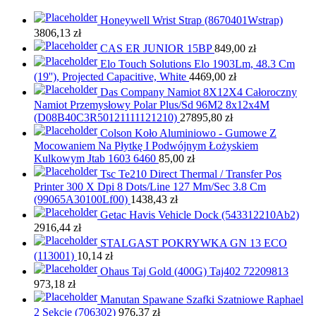
Honeywell Wrist Strap (8670401Wstrap)
3806,13
zł
CAS ER JUNIOR 15BP
849,00
zł
Elo Touch Solutions Elo 1903Lm, 48.3 Cm
(19''), Projected Capacitive, White
4469,00
zł
Das Company Namiot 8X12X4 Całoroczny
Namiot Przemysłowy Polar Plus/Sd 96M2 8x12x4M
(D08B40C3R50121111121210)
27895,80
zł
Colson Koło Aluminiowo - Gumowe Z
Mocowaniem Na Płytkę I Podwójnym Łożyskiem
Kulkowym Jtab 1603 6460
85,00
zł
Tsc Te210 Direct Thermal / Transfer Pos
Printer 300 X Dpi 8 Dots/Line 127 Mm/Sec 3.8 Cm
(99065A30100Lf00)
1438,43
zł
Getac Havis Vehicle Dock (543312210Ab2)
2916,44
zł
STALGAST POKRYWKA GN 13 ECO
(113001)
10,14
zł
Ohaus Taj Gold (400G) Taj402 72209813
973,18
zł
Manutan Spawane Szafki Szatniowe Raphael
2 Sekcje (706302)
976,37
zł