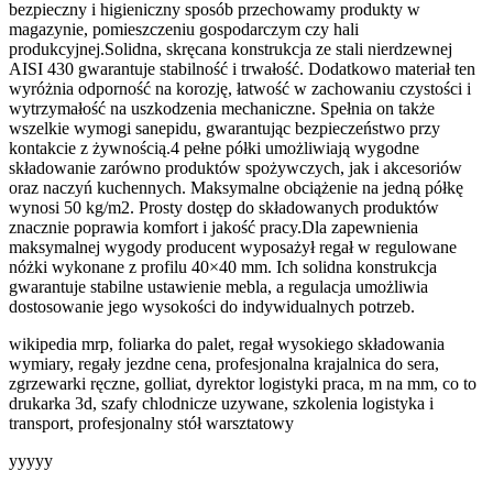
bezpieczny i higieniczny sposób przechowamy produkty w
magazynie, pomieszczeniu gospodarczym czy hali
produkcyjnej.Solidna, skręcana konstrukcja ze stali nierdzewnej
AISI 430 gwarantuje stabilność i trwałość. Dodatkowo materiał ten
wyróżnia odporność na korozję, łatwość w zachowaniu czystości i
wytrzymałość na uszkodzenia mechaniczne. Spełnia on także
wszelkie wymogi sanepidu, gwarantując bezpieczeństwo przy
kontakcie z żywnością.4 pełne półki umożliwiają wygodne
składowanie zarówno produktów spożywczych, jak i akcesoriów
oraz naczyń kuchennych. Maksymalne obciążenie na jedną półkę
wynosi 50 kg/m2. Prosty dostęp do składowanych produktów
znacznie poprawia komfort i jakość pracy.Dla zapewnienia
maksymalnej wygody producent wyposażył regał w regulowane
nóżki wykonane z profilu 40×40 mm. Ich solidna konstrukcja
gwarantuje stabilne ustawienie mebla, a regulacja umożliwia
dostosowanie jego wysokości do indywidualnych potrzeb.
wikipedia mrp, foliarka do palet, regał wysokiego składowania
wymiary, regały jezdne cena, profesjonalna krajalnica do sera,
zgrzewarki ręczne, golliat, dyrektor logistyki praca, m na mm, co to
drukarka 3d, szafy chlodnicze uzywane, szkolenia logistyka i
transport, profesjonalny stół warsztatowy
yyyyy