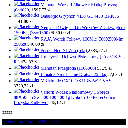
Manutan Wózki Półkowe z Siatką Boczną
(044020)
1597,77
zł
Datalogic Gryphon 4430 GD4430-BKK3S
1141,80
zł
Neopak Dźwignia Do Wózków Z Udźwigiem
1500Kg (Zsw1500)
5850,00
zł
RAJA Worek Foliowy 100Mic. 500X500Mm
250Szt
346,00
zł
Posnet Neo Xl Wifi (632)
2889,27
zł
Honeywell Uchwyt Pistoletowy ( Eda51K-Sh-
R )
474,83
zł
Manutan Przegroda (1006360)
53,75
zł
Jumatex Nici Lniane Dratwa 25Dkg
27,03
zł
M3 Mobile OX10 OX113N-W2CVAS
3729,72
zł
Variofit Wózek Platformowy 1 Poręcz
88X50Cm Sw-500.100 400Kg Koła Fi160 Pełna Guma
Łożyska Kulkowe
546,12
zł
zzzzz
A theme by Gradient Themes ©