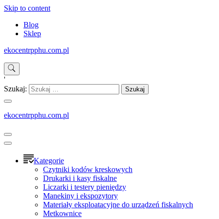
Skip to content
Blog
Sklep
ekocentrpphu.com.pl
'
Szukaj:
ekocentrpphu.com.pl
Kategorie
Czytniki kodów kreskowych
Drukarki i kasy fiskalne
Liczarki i testery pieniędzy
Manekiny i ekspozytory
Materiały eksploatacyjne do urządzeń fiskalnych
Metkownice