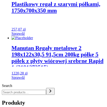
Plastikowy regał z szarymi półkami,
1750x700x350 mm
257,07
zł
Sprawdź
Manutan Regały metalowe 2
198x122x30,5 91,5cm 200kg półkę 5
półek z płyty wiórowej srebrne Rapid
1 (2191273515)
1220,28
zł
Sprawdź
Search
Produkty