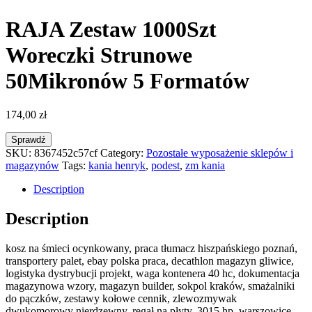
RAJA Zestaw 1000Szt
Woreczki Strunowe
50Mikronów 5 Formatów
174,00
zł
Sprawdź
SKU:
8367452c57cf
Category:
Pozostałe wyposażenie sklepów i
magazynów
Tags:
kania henryk
,
podest
,
zm kania
Description
Description
kosz na śmieci ocynkowany, praca tłumacz hiszpańskiego poznań,
transportery palet, ebay polska praca, decathlon magazyn gliwice,
logistyka dystrybucji projekt, waga kontenera 40 hc, dokumentacja
magazynowa wzory, magazyn builder, sokpol kraków, smażalniki
do pączków, zestawy kołowe cennik, zlewozmywak
dwukomorowy nierdzewny, regał na płyty, 3015 hp, warszowice