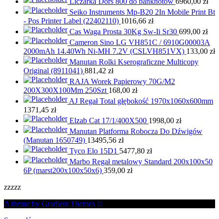
Liczarka Dors 800 do banknotów
6960,00
zł
Seiko Instruments Mp-B20 2In Mobile Print Bt
- Pos Printer Label (22402110)
1016,66
zł
Cas Waga Prosta 30Kg Sw-Ii Sr30
699,00
zł
Cameron Sino LG VH851C / 6910G00003A
2000mAh 14.40Wh Ni-MH 7.2V (CSLVH851VX)
133,00
zł
Manutan Rolki Kserograficzne Multicopy
Original (8911041)
881,42
zł
RAJA Worek Papierowy 70G/M2
200X300X100Mm 250Szt
168,00
zł
AJ Regał Total głębokość 1970x1060x600mm
1371,45
zł
Elzab Cat 17/1/400X500
1998,00
zł
Manutan Platforma Robocza Do Dźwigów
(Manutan 1650749)
13495,56
zł
Tyco Elo 15D1
5477,80
zł
Marbo Regał metalowy Standard 200x100x50
6P (marst200x100x50x6)
359,00
zł
zzzzz
A theme by Gradient Themes ©