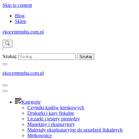
Skip to content
Blog
Sklep
ekocentrpphu.com.pl
'
Szukaj:
ekocentrpphu.com.pl
Kategorie
Czytniki kodów kreskowych
Drukarki i kasy fiskalne
Liczarki i testery pieniędzy
Manekiny i ekspozytory
Materiały eksploatacyjne do urządzeń fiskalnych
Metkownice