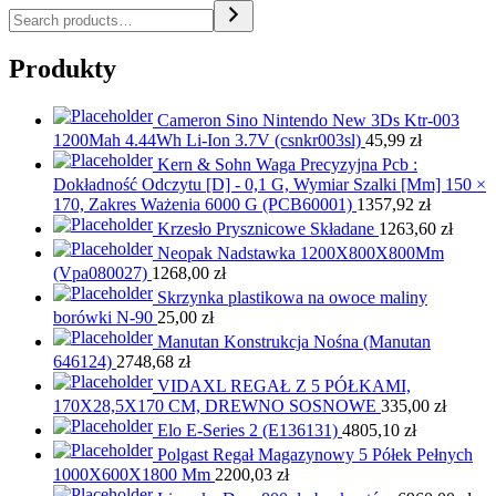
Produkty
Cameron Sino Nintendo New 3Ds Ktr-003
1200Mah 4.44Wh Li-Ion 3.7V (csnkr003sl)
45,99
zł
Kern & Sohn Waga Precyzyjna Pcb :
Dokładność Odczytu [D] - 0,1 G, Wymiar Szalki [Mm] 150 ×
170, Zakres Ważenia 6000 G (PCB60001)
1357,92
zł
Krzesło Prysznicowe Składane
1263,60
zł
Neopak Nadstawka 1200X800X800Mm
(Vpa080027)
1268,00
zł
Skrzynka plastikowa na owoce maliny
borówki N-90
25,00
zł
Manutan Konstrukcja Nośna (Manutan
646124)
2748,68
zł
VIDAXL REGAŁ Z 5 PÓŁKAMI,
170X28,5X170 CM, DREWNO SOSNOWE
335,00
zł
Elo E-Series 2 (E136131)
4805,10
zł
Polgast Regał Magazynowy 5 Półek Pełnych
1000X600X1800 Mm
2200,03
zł