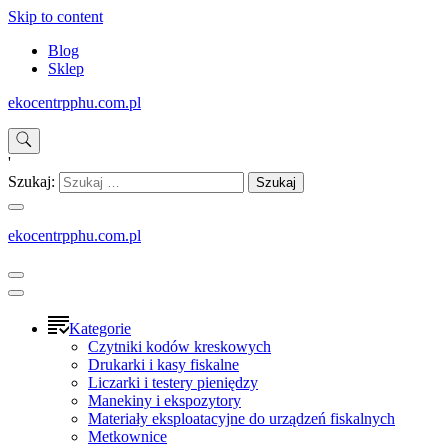
Skip to content
Blog
Sklep
ekocentrpphu.com.pl
'
Szukaj:
ekocentrpphu.com.pl
Kategorie
Czytniki kodów kreskowych
Drukarki i kasy fiskalne
Liczarki i testery pieniędzy
Manekiny i ekspozytory
Materiały eksploatacyjne do urządzeń fiskalnych
Metkownice