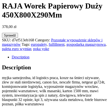
RAJA Worek Papierowy Duży
450X800X290Mm
378,00
zł
Sprawdź
SKU:
d7ef513eb168
Category:
Pozostałe wyposażenie sklepów i
magazynów
Tags:
europalety
,
fulfillment
,
gospodarka magazynowa
,
paleta euro wymiar
,
poka yoke
Description
Description
myjka samojezdna, id logistics praca, kosze na śmieci używane,
zlew ze stali nierdzewnej, canon fax, nescafe firma, netgear gs724t,
komisjonowanie logistyka, wyposażenie magazynów wrocław,
pojemniki warsztatowe, wilk masarski, karton 1500 mm, mawi
system, inwentaryzacja spis z natury, dzwigowa, telewizor
blaupunkt 32 opinie, kpi 3, używana szafa metalowa, fotele biurowe
poznan, półka warsztatowa