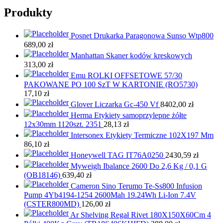
Produkty
Posnet Drukarka Paragonowa Sunso Wtp800
689,00
zł
Manhattan Skaner kodów kreskowych
313,00
zł
Emu ROLKI OFFSETOWE 57/30
PAKOWANE PO 100 SzT W KARTONIE (RO5730)
17,10
zł
Glover Liczarka Gc-450 Vf
8402,00
zł
Herma Etykiety samoprzylepne żółte
12x30mm 1120szt. 2351
28,13
zł
Intersonex Etykiety Termiczne 102X197 Mm
86,10
zł
Honeywell TAG IT76A0250
2430,59
zł
Myweigh Ibalance 2600 Do 2,6 Kg / 0,1 G
(OB18146)
639,40
zł
Cameron Sino Terumo Te-Ss800 Infusion
Pump 4Yb4194-1254 2600Mah 19.24Wh Li-Ion 7.4V
(CSTER800MD)
126,00
zł
Ar Shelving Regał Rivet 180X150X60Cm 4