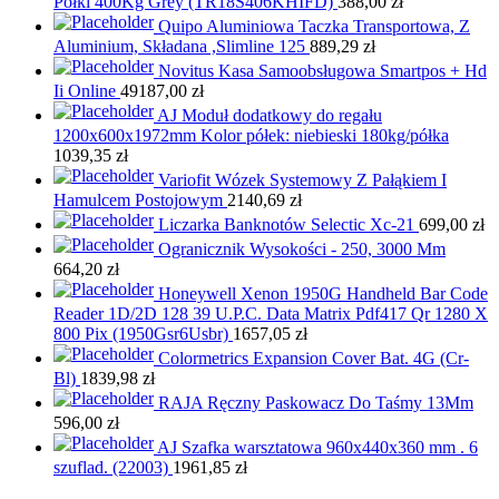
Półki 400Kg Grey (TR18S406KHIFD)
388,00
zł
Quipo Aluminiowa Taczka Transportowa, Z
Aluminium, Składana ,Slimline 125
889,29
zł
Novitus Kasa Samoobsługowa Smartpos + Hd
Ii Online
49187,00
zł
AJ Moduł dodatkowy do regału
1200x600x1972mm Kolor półek: niebieski 180kg/półka
1039,35
zł
Variofit Wózek Systemowy Z Pałąkiem I
Hamulcem Postojowym
2140,69
zł
Liczarka Banknotów Selectic Xc-21
699,00
zł
Ogranicznik Wysokości - 250, 3000 Mm
664,20
zł
Honeywell Xenon 1950G Handheld Bar Code
Reader 1D/2D 128 39 U.P.C. Data Matrix Pdf417 Qr 1280 X
800 Pix (1950Gsr6Usbr)
1657,05
zł
Colormetrics Expansion Cover Bat. 4G (Cr-
Bl)
1839,98
zł
RAJA Ręczny Paskowacz Do Taśmy 13Mm
596,00
zł
AJ Szafka warsztatowa 960x440x360 mm . 6
szuflad. (22003)
1961,85
zł