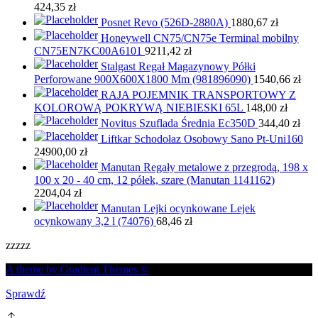
424,35
zł
Posnet Revo (526D-2880A)
1880,67
zł
Honeywell CN75/CN75e Terminal mobilny
CN75EN7KC00A6101
9211,42
zł
Stalgast Regał Magazynowy Półki
Perforowane 900X600X1800 Mm (981896090)
1540,66
zł
RAJA POJEMNIK TRANSPORTOWY Z
KOLOROWĄ POKRYWĄ NIEBIESKI 65L
148,00
zł
Novitus Szuflada Średnia Ec350D
344,40
zł
Liftkar Schodołaz Osobowy Sano Pt-Uni160
24900,00
zł
Manutan Regały metalowe z przegrodą, 198 x
100 x 20 - 40 cm, 12 półek, szare (Manutan 1141162)
2204,04
zł
Manutan Lejki ocynkowane Lejek
ocynkowany 3,2 l (74076)
68,46
zł
zzzzz
A theme by Gradient Themes ©
Sprawdź