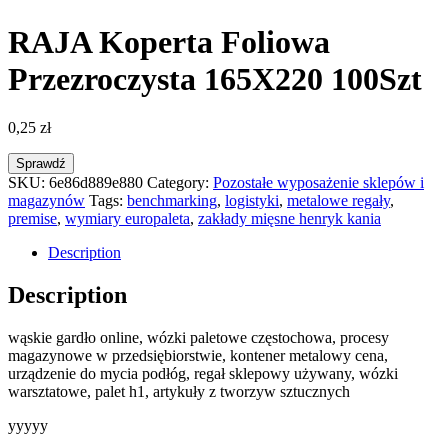
RAJA Koperta Foliowa
Przezroczysta 165X220 100Szt
0,25
zł
Sprawdź
SKU:
6e86d889e880
Category:
Pozostałe wyposażenie sklepów i
magazynów
Tags:
benchmarking
,
logistyki
,
metalowe regały
,
premise
,
wymiary europaleta
,
zakłady mięsne henryk kania
Description
Description
wąskie gardło online, wózki paletowe częstochowa, procesy
magazynowe w przedsiębiorstwie, kontener metalowy cena,
urządzenie do mycia podłóg, regał sklepowy używany, wózki
warsztatowe, palet h1, artykuły z tworzyw sztucznych
yyyyy