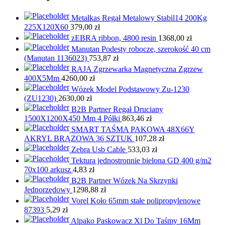
Metalkas Regał Metalowy Stabil14 200Kg
225X120X60
379,00
zł
zEBRA ribbon, 4800 resin
1368,00
zł
Manutan Podesty robocze, szerokość 40 cm
(Manutan 1136023)
753,87
zł
RAJA Zgrzewarka Magnetyczna Zgrzew
400X5Mm
4260,00
zł
Wózek Model Podstawowy Zu-1230
(ZU1230)
2630,00
zł
B2B Partner Regał Druciany
1500X1200X450 Mm 4 Półki
863,46
zł
SMART TAŚMA PAKOWA 48X66Y
AKRYL BRĄZOWA 36 SZTUK
107,28
zł
Zebra Usb Cable
533,03
zł
Tektura jednostronnie bielona GD 400 g/m2
70x100 arkusz
4,83
zł
B2B Partner Wózek Na Skrzynki
Jednorzędowy
1298,88
zł
Vorel Koło 65mm stałe polipropylenowe
87393
5,29
zł
Alpako Paskowacz Xl Do Taśmy 16Mm