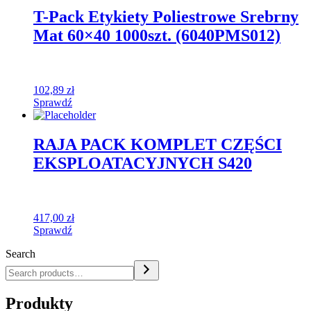
T-Pack Etykiety Poliestrowe Srebrny
Mat 60×40 1000szt. (6040PMS012)
102,89
zł
Sprawdź
RAJA PACK KOMPLET CZĘŚCI
EKSPLOATACYJNYCH S420
417,00
zł
Sprawdź
Search
Produkty