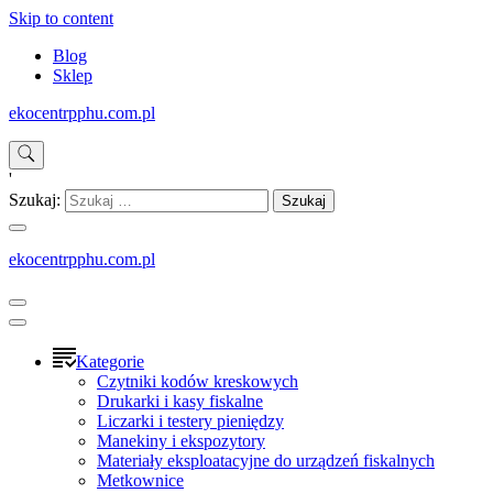
Skip to content
Blog
Sklep
ekocentrpphu.com.pl
'
Szukaj:
ekocentrpphu.com.pl
Kategorie
Czytniki kodów kreskowych
Drukarki i kasy fiskalne
Liczarki i testery pieniędzy
Manekiny i ekspozytory
Materiały eksploatacyjne do urządzeń fiskalnych
Metkownice