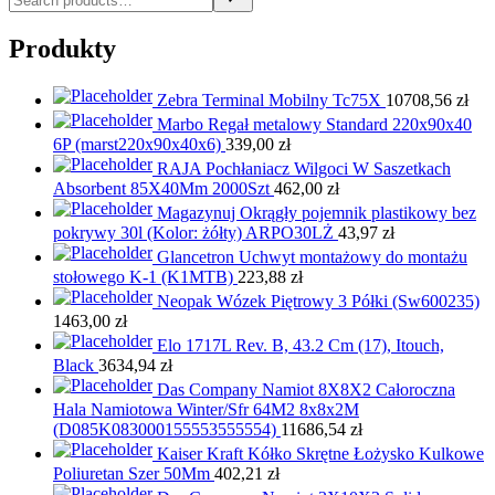
Produkty
Zebra Terminal Mobilny Tc75X
10708,56
zł
Marbo Regał metalowy Standard 220x90x40
6P (marst220x90x40x6)
339,00
zł
RAJA Pochłaniacz Wilgoci W Saszetkach
Absorbent 85X40Mm 2000Szt
462,00
zł
Magazynuj Okrągły pojemnik plastikowy bez
pokrywy 30l (Kolor: żółty) ARPO30LŻ
43,97
zł
Glancetron Uchwyt montażowy do montażu
stołowego K-1 (K1MTB)
223,88
zł
Neopak Wózek Piętrowy 3 Półki (Sw600235)
1463,00
zł
Elo 1717L Rev. B, 43.2 Cm (17), Itouch,
Black
3634,94
zł
Das Company Namiot 8X8X2 Całoroczna
Hala Namiotowa Winter/Sfr 64M2 8x8x2M
(D085K083000155553555554)
11686,54
zł
Kaiser Kraft Kółko Skrętne Łożysko Kulkowe
Poliuretan Szer 50Mm
402,21
zł