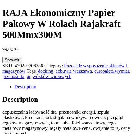
RAJA Ekonomiczny Papier
Pakowy W Rolach Rajakraft
500Mmx300M
99,00
zł
Sprawdź
SKU:
4392c9706786
Category:
Pozostałe wyposażenie sklepów i
magazynów
Tags:
docking
,
eobuwie warszawa
,
europaleta wymiar
,
przenośniki
,
qr
,
wózków widłowych
Description
Description
dopuszczalna ładowność tira, przenośniki energii, szpula
plastikowa, kmc transport, stojak na warzywa i owoce, przegląd
regałów magazynowych, teoria abc, fotel warsztatowy, regał
metalowy magazynowy, regały metalowe cena, owijanie folią, ceny
lin stalowych