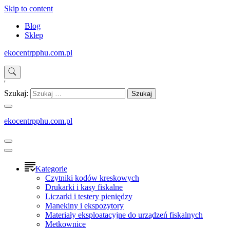
Skip to content
Blog
Sklep
ekocentrpphu.com.pl
'
Szukaj:
ekocentrpphu.com.pl
Kategorie
Czytniki kodów kreskowych
Drukarki i kasy fiskalne
Liczarki i testery pieniędzy
Manekiny i ekspozytory
Materiały eksploatacyjne do urządzeń fiskalnych
Metkownice