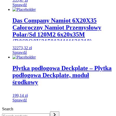
355,47
zł
Sprawdź
Das Company Namiot 6X20X35
Całoroczny Namiot Przemysłowy
Polar/Sd 120M2 6x20x35M
(D069Q0K3150121111121210)
32273,32
zł
Sprawdź
Płytka podłogowa Deckplate – Płytka
podłogowa Deckplate, moduł
środkowy
199,14
zł
Sprawdź
Search