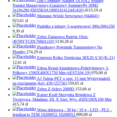
Das Company Namiot 3X10X2 Solidny
Namiot Magazynowy-Garażowy Summer/Pe 30M2
3x10x2M (D035K0A1000141412441410)
4115,19
zł
Manutan Wózki Serwisowe (044041)
923,61
zł
Pudełko z tektury 5-warstwowej 390x390x350
9,30
zł
Zebra Zapasowa Bateria 10szt.
(BTRYTC8X70MA110)
5130,28
zł
Plastikowy Pojemnik Transportowy Na
Plomby
274,29
zł
Emerson Rolka Termiczna 38X20 A'10 (K-21)
12,61
zł
Edesa Regał Aluminiowo-Polietylenowy 3-
Półkowy 1590X400X1750 Mm (zESTAW-19)
970,00
zł
AJ Taśma PET o szer. 15 mm Wytrzymałość
na rozciąganie (kg): 439 (25756)
559,65
zł
Zebra Z-Select 2000D
153,66
zł
Kaiser Kraft Skrzynka Regałowa Z
Tworzywa, Składana ,Dł. X Szer. Wys. 450X100X100 Mm
415,74
zł
Waga sklepowa - 30 kg / 10 g - LED - PLU -
legalizacja TEM 10200052 10200052
899,00
zł