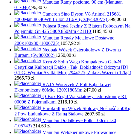
Manutan Ramy poziome, 90 cm (Manutan
017046)
96,80
zł
Cameron Sino Dyson V8 Animal 215681
4000Mah 86.40Wh Li-Ion 21.6V (Csdyc820Vx)
399,00
zł
Polgast Regał Jezdny Z Blatem Roboczym Na
Pojemniki Gn 425 580X850Mm 421110
1185,45
zł
Manutan Regały Metalowe Dostawne
200x100x30 (1006725)
1057,92
zł
Neopak Wózek Czterokołowy Z Dwoma
Burtami (Sw800202)
1250,00
zł
Kern & Sohn Waga Kompaktowa Gab-N :
Certyfikat Kalibracji Dakks - Tak, Dokładność Odczytu [D]
0,1 G, Wymiar Szalki [Mm] 294x225, Zakres Ważenia 12kg (
2565,78
zł
RAJA Woreczek Z Foli Bąbelkowej
Ekonomiczny 60Mic. 120X180Mm
247,00
zł
Q-Box Regał Warsztatowy Jednostronny R1
00006 Z Pojemnikami
2116,19
zł
Eurokraftpro Wózek Stołowy Nośność 250Kg
2 Pow Ładunkowe Z Ramą Stalową
2607,60
zł
Manutan Dodatkowe Półki 100cm 130
(105743)
314,63
zł
Manutan Welokierunkowe Prowadnice