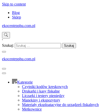
Skip to content
Blog
Sklep
ekocentrpphu.com.pl
'
Szukaj:
ekocentrpphu.com.pl
Kategorie
Czytniki kodów kreskowych
Drukarki i kasy fiskalne
Liczarki i testery pieniędzy
Manekiny i ekspozytory
Materiały eksploatacyjne do urządzeń fiskalnych
Metkownice