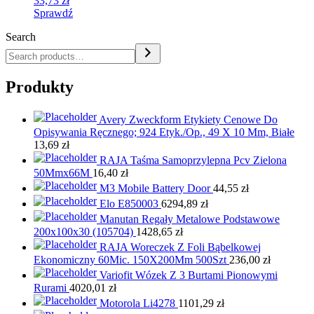
33,73
zł
Sprawdź
Search
Produkty
Avery Zweckform Etykiety Cenowe Do
Opisywania Ręcznego; 924 Etyk./Op., 49 X 10 Mm, Białe
13,69
zł
RAJA Taśma Samoprzylepna Pcv Zielona
50Mmx66M
16,40
zł
M3 Mobile Battery Door
44,55
zł
Elo E850003
6294,89
zł
Manutan Regały Metalowe Podstawowe
200x100x30 (105704)
1428,65
zł
RAJA Woreczek Z Foli Bąbelkowej
Ekonomiczny 60Mic. 150X200Mm 500Szt
236,00
zł
Variofit Wózek Z 3 Burtami Pionowymi
Rurami
4020,01
zł
Motorola Li4278
1101,29
zł