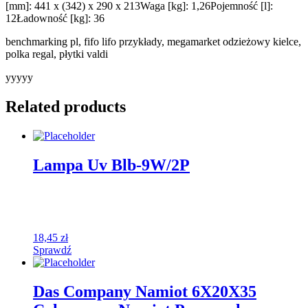
[mm]: 441 x (342) x 290 x 213Waga [kg]: 1,26Pojemność [l]:
12Ładowność [kg]: 36
benchmarking pl, fifo lifo przykłady, megamarket odzieżowy kielce,
polka regal, płytki valdi
yyyyy
Related products
Lampa Uv Blb-9W/2P
18,45
zł
Sprawdź
Das Company Namiot 6X20X35