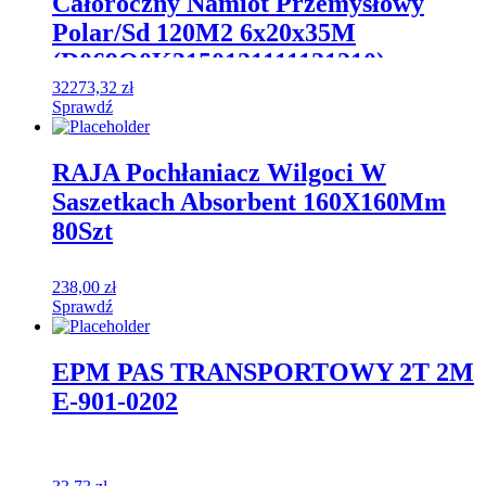
Całoroczny Namiot Przemysłowy
Polar/Sd 120M2 6x20x35M
(D069Q0K3150121111121210)
32273,32
zł
Sprawdź
RAJA Pochłaniacz Wilgoci W
Saszetkach Absorbent 160X160Mm
80Szt
238,00
zł
Sprawdź
EPM PAS TRANSPORTOWY 2T 2M
E-901-0202