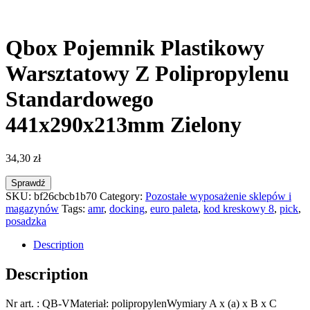
Qbox Pojemnik Plastikowy
Warsztatowy Z Polipropylenu
Standardowego
441x290x213mm Zielony
34,30
zł
Sprawdź
SKU:
bf26cbcb1b70
Category:
Pozostałe wyposażenie sklepów i
magazynów
Tags:
amr
,
docking
,
euro paleta
,
kod kreskowy 8
,
pick
,
posadzka
Description
Description
Nr art. : QB-VMateriał: polipropylenWymiary A x (a) x B x C