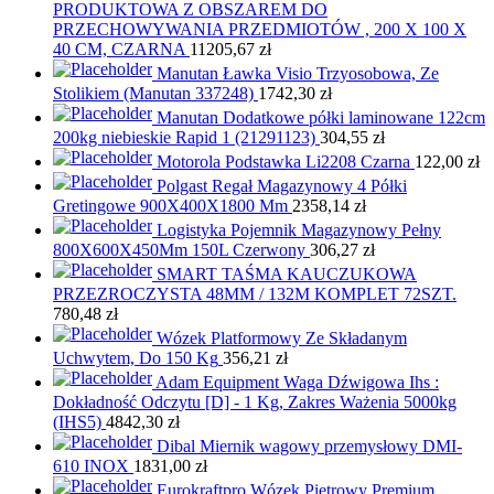
PRODUKTOWA Z OBSZAREM DO
PRZECHOWYWANIA PRZEDMIOTÓW , 200 X 100 X
40 CM, CZARNA
11205,67
zł
Manutan Ławka Visio Trzyosobowa, Ze
Stolikiem (Manutan 337248)
1742,30
zł
Manutan Dodatkowe półki laminowane 122cm
200kg niebieskie Rapid 1 (21291123)
304,55
zł
Motorola Podstawka Li2208 Czarna
122,00
zł
Polgast Regał Magazynowy 4 Półki
Gretingowe 900X400X1800 Mm
2358,14
zł
Logistyka Pojemnik Magazynowy Pełny
800X600X450Mm 150L Czerwony
306,27
zł
SMART TAŚMA KAUCZUKOWA
PRZEZROCZYSTA 48MM / 132M KOMPLET 72SZT.
780,48
zł
Wózek Platformowy Ze Składanym
Uchwytem, Do 150 Kg
356,21
zł
Adam Equipment Waga Dźwigowa Ihs :
Dokładność Odczytu [D] - 1 Kg, Zakres Ważenia 5000kg
(IHS5)
4842,30
zł
Dibal Miernik wagowy przemysłowy DMI-
610 INOX
1831,00
zł
Eurokraftpro Wózek Piętrowy Premium