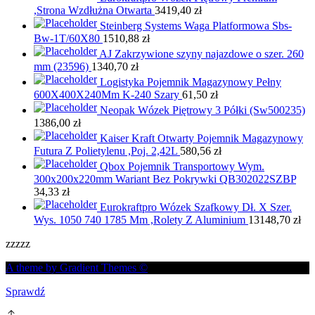
,Strona Wzdłużna Otwarta
3419,40
zł
Steinberg Systems Waga Platformowa Sbs-
Bw-1T/60X80
1510,88
zł
AJ Zakrzywione szyny najazdowe o szer. 260
mm (23596)
1340,70
zł
Logistyka Pojemnik Magazynowy Pełny
600X400X240Mm K-240 Szary
61,50
zł
Neopak Wózek Piętrowy 3 Półki (Sw500235)
1386,00
zł
Kaiser Kraft Otwarty Pojemnik Magazynowy
Futura Z Polietylenu ,Poj. 2,42L
580,56
zł
Qbox Pojemnik Transportowy Wym.
300x200x220mm Wariant Bez Pokrywki QB302022SZBP
34,33
zł
Eurokraftpro Wózek Szafkowy Dł. X Szer.
Wys. 1050 740 1785 Mm ,Rolety Z Aluminium
13148,70
zł
zzzzz
A theme by Gradient Themes ©
Sprawdź