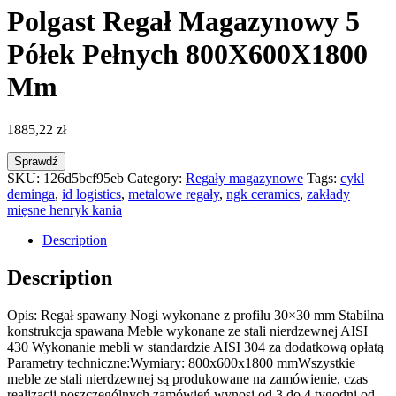
Polgast Regał Magazynowy 5
Półek Pełnych 800X600X1800
Mm
1885,22
zł
Sprawdź
SKU:
126d5bcf95eb
Category:
Regały magazynowe
Tags:
cykl
deminga
,
id logistics
,
metalowe regały
,
ngk ceramics
,
zakłady
mięsne henryk kania
Description
Description
Opis: Regał spawany Nogi wykonane z profilu 30×30 mm Stabilna
konstrukcja spawana Meble wykonane ze stali nierdzewnej AISI
430 Wykonanie mebli w standardzie AISI 304 za dodatkową opłatą
Parametry techniczne:Wymiary: 800x600x1800 mmWszystkie
meble ze stali nierdzewnej są produkowane na zamówienie, czas
realizacji poszczególnych zamówień wynosi od 3 do 4 tygodni od