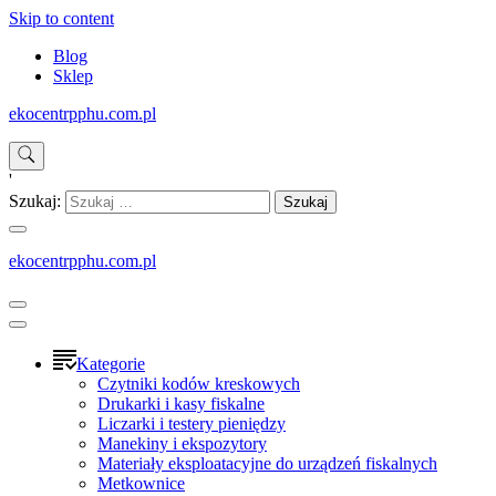
Skip to content
Blog
Sklep
ekocentrpphu.com.pl
'
Szukaj:
ekocentrpphu.com.pl
Kategorie
Czytniki kodów kreskowych
Drukarki i kasy fiskalne
Liczarki i testery pieniędzy
Manekiny i ekspozytory
Materiały eksploatacyjne do urządzeń fiskalnych
Metkownice