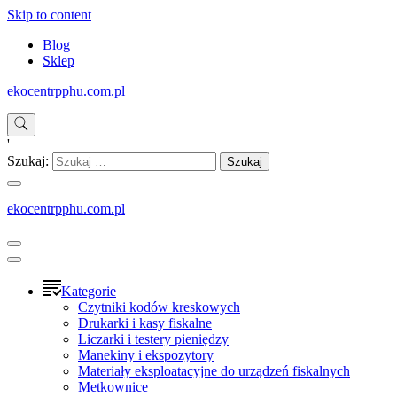
Skip to content
Blog
Sklep
ekocentrpphu.com.pl
'
Szukaj:
ekocentrpphu.com.pl
Kategorie
Czytniki kodów kreskowych
Drukarki i kasy fiskalne
Liczarki i testery pieniędzy
Manekiny i ekspozytory
Materiały eksploatacyjne do urządzeń fiskalnych
Metkownice