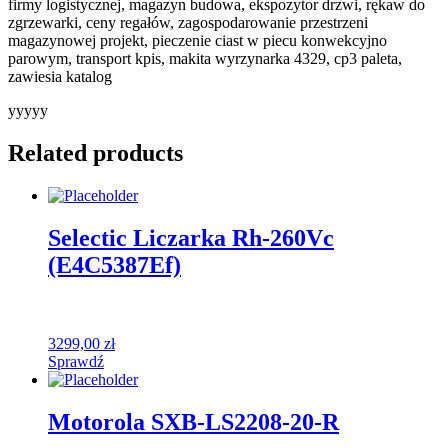
firmy logistycznej, magazyn budowa, ekspozytor drzwi, rękaw do
zgrzewarki, ceny regałów, zagospodarowanie przestrzeni
magazynowej projekt, pieczenie ciast w piecu konwekcyjno
parowym, transport kpis, makita wyrzynarka 4329, cp3 paleta,
zawiesia katalog
yyyyy
Related products
Selectic Liczarka Rh-260Vc
(E4C5387Ef)
3299,00
zł
Sprawdź
Motorola SXB-LS2208-20-R