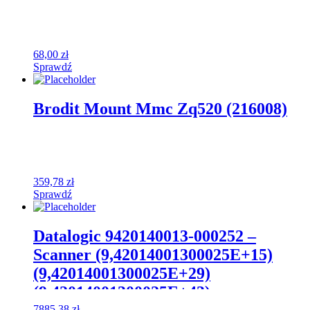
68,00
zł
Sprawdź
Brodit Mount Mmc Zq520 (216008)
359,78
zł
Sprawdź
Datalogic 9420140013-000252 –
Scanner (9,42014001300025E+15)
(9,42014001300025E+29)
(9,42014001300025E+43)
7885,38
zł