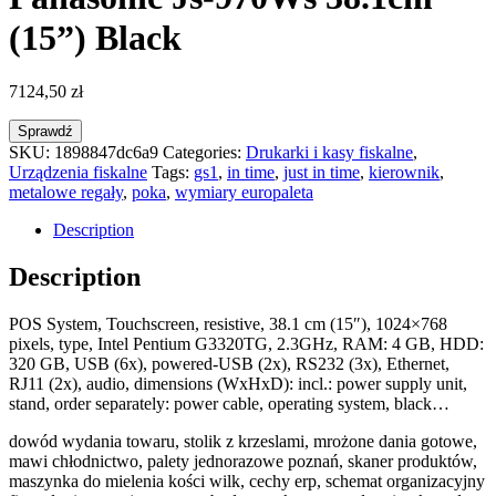
(15”) Black
7124,50
zł
Sprawdź
SKU:
1898847dc6a9
Categories:
Drukarki i kasy fiskalne
,
Urządzenia fiskalne
Tags:
gs1
,
in time
,
just in time
,
kierownik
,
metalowe regały
,
poka
,
wymiary europaleta
Description
Description
POS System, Touchscreen, resistive, 38.1 cm (15″), 1024×768
pixels, type, Intel Pentium G3320TG, 2.3GHz, RAM: 4 GB, HDD:
320 GB, USB (6x), powered-USB (2x), RS232 (3x), Ethernet,
RJ11 (2x), audio, dimensions (WxHxD): incl.: power supply unit,
stand, order separately: power cable, operating system, black…
dowód wydania towaru, stolik z krzeslami, mrożone dania gotowe,
mawi chłodnictwo, palety jednorazowe poznań, skaner produktów,
maszynka do mielenia kości wilk, cechy erp, schemat organizacyjny