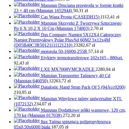
Manutan Druciana przegroda w formie kratki
23 × 40 cm (Manutan 1652944)
50,31
zł
Cas Waga Prosta (CASEDH15)
1112,41
zł
Manutan Skrzynki Z Tworzywa Sztucznego
Pp 6 X 10,2 X 10 Cm (Manutan 174003)
2,70
zł
Das Company Namiot 5X12X4 Całoroczny
Namiot Przemysłowy Polar Plus/Sd 60M2 5x12x4M
(D05B40C3R50121111121210)
23282,67
zł
motorola 50-16000-255R
57,14
zł
Etykiety termotransferowe 102x165 - 880szt.
92,43
zł
LXE MX7008VMCRADLE
2280,94
zł
Manutan Transporter Taśmowy 40 Cd
(Manutan 646050)
12263,72
zł
Datalogic Hand Strap Pack Of 5 (94Acc0200)
210,95
zł
Manutan Winylowe taśmy uniwersalne XTL
(1072132)
234,07
zł
Manutan Dodatkowe półki wannowe, 120 cm,
170 kg (Manutan 017038)
272,20
zł
Itax Taśma spinająca polipropylenowa
05x0,50x6000 biała
187,05
zł