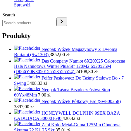
(9,42014001300025E+57)
Sprawdź
(9,42014001300025E+7
Search
Produkty
Neopak Wózek Magazynowy Z Dwoma
Burtami (Sw1303)
3852,00
zł
Das Company Namiot 6X20X25 Całoroczna
Hala Namiotowa Winter Plus/Sfr 120M2 6x20x25M
(D066Y0K3050155553555554)
24108,80
zł
Feifer Paskowacz Do Taśmy Stalowe Bo - 7
Swing
3408,33
zł
Neopak Taśma Bezpieczeństwa Stop
60Yx48Mm
7,00
zł
Neopak Wózek Półkowy Esd (Sw800258)
3897,00
zł
HONEYWELL DOLPHIN 99EX BAZA
ŁADUJĄCA 300001640
420,42
zł
Zabi Koło Metal-Guma 125Mm Obudowa
Skrętna 22 Kl125 Skr
35,01
zł