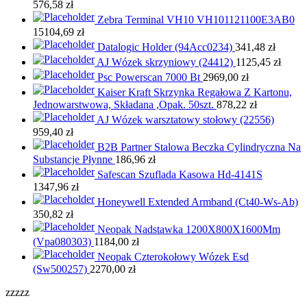
576,58
zł
Zebra Terminal VH10 VH101121100E3AB0
15104,69
zł
Datalogic Holder (94Acc0234)
341,48
zł
AJ Wózek skrzyniowy (24412)
1125,45
zł
Psc Powerscan 7000 Bt
2969,00
zł
Kaiser Kraft Skrzynka Regałowa Z Kartonu,
Jednowarstwowa, Składana ,Opak. 50szt.
878,22
zł
AJ Wózek warsztatowy stołowy (22556)
959,40
zł
B2B Partner Stalowa Beczka Cylindryczna Na
Substancje Płynne
186,96
zł
Safescan Szuflada Kasowa Hd-4141S
1347,96
zł
Honeywell Extended Armband (Ct40-Ws-Ab)
350,82
zł
Neopak Nadstawka 1200X800X1600Mm
(Vpa080303)
1184,00
zł
Neopak Czterokołowy Wózek Esd
(Sw500257)
2270,00
zł
zzzzz