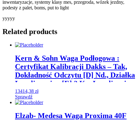
inwentaryzacje, systemy klasy mes, przegroda, wózek jezdny,
podesty z palet, boms, put to light
yyyyy
Related products
Kern & Sohn Waga Podłogowa :
Certyfikat Kalibracji Dakks – Tak,
Dokładność Odczytu [D] Nd., Działka
Legalizacyjna [E] 2 Kg, Legalizacja
Wymiar Szal (B
13414,38
zł
Sprawdź
Elzab- Medesa Waga Proxima 40F