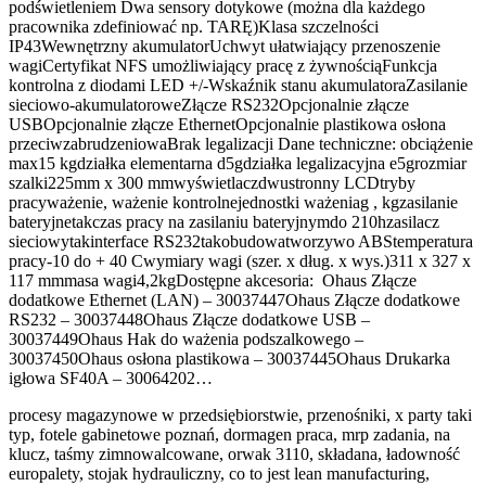
podświetleniem Dwa sensory dotykowe (można dla każdego
pracownika zdefiniować np. TARĘ)Klasa szczelności
IP43Wewnętrzny akumulatorUchwyt ułatwiający przenoszenie
wagiCertyfikat NFS umożliwiający pracę z żywnościąFunkcja
kontrolna z diodami LED +/-Wskaźnik stanu akumulatoraZasilanie
sieciowo-akumulatoroweZłącze RS232Opcjonalnie złącze
USBOpcjonalnie złącze EthernetOpcjonalnie plastikowa osłona
przeciwzabrudzeniowaBrak legalizacji Dane techniczne: obciążenie
max15 kgdziałka elementarna d5gdziałka legalizacyjna e5grozmiar
szalki225mm x 300 mmwyświetlaczdwustronny LCDtryby
pracyważenie, ważenie kontrolnejednostki ważeniag , kgzasilanie
bateryjnetakczas pracy na zasilaniu bateryjnymdo 210hzasilacz
sieciowytakinterface RS232takobudowatworzywo ABStemperatura
pracy-10 do + 40 Cwymiary wagi (szer. x dług. x wys.)311 x 327 x
117 mmmasa wagi4,2kgDostępne akcesoria: Ohaus Złącze
dodatkowe Ethernet (LAN) – 30037447Ohaus Złącze dodatkowe
RS232 – 30037448Ohaus Złącze dodatkowe USB –
30037449Ohaus Hak do ważenia podszalkowego –
30037450Ohaus osłona plastikowa – 30037445Ohaus Drukarka
igłowa SF40A – 30064202…
procesy magazynowe w przedsiębiorstwie, przenośniki, x party taki
typ, fotele gabinetowe poznań, dormagen praca, mrp zadania, na
klucz, taśmy zimnowalcowane, orwak 3110, składana, ładowność
europalety, stojak hydrauliczny, co to jest lean manufacturing,