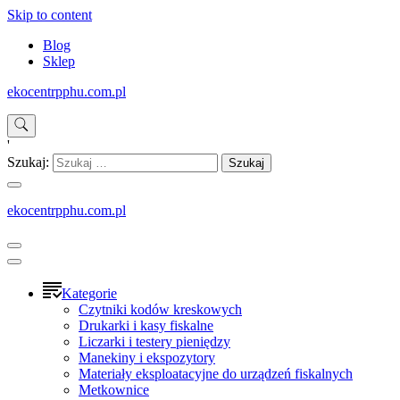
Skip to content
Blog
Sklep
ekocentrpphu.com.pl
'
Szukaj:
ekocentrpphu.com.pl
Kategorie
Czytniki kodów kreskowych
Drukarki i kasy fiskalne
Liczarki i testery pieniędzy
Manekiny i ekspozytory
Materiały eksploatacyjne do urządzeń fiskalnych
Metkownice