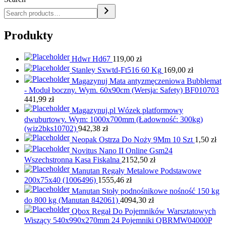
Produkty
Hdwr Hd67
119,00
zł
Stanley Sxwtd-Ft516 60 Kg
169,00
zł
Magazynuj Mata antyzmęczeniowa Bubblemat
- Moduł boczny. Wym. 60x90cm (Wersja: Safety) BF010703
441,99
zł
Magazynuj.pl Wózek platformowy
dwuburtowy. Wym: 1000x700mm (Ładowność: 300kg)
(wiz2bks10702)
942,38
zł
Neopak Ostrza Do Noży 9Mm 10 Szt
1,50
zł
Novitus Nano II Online Gsm24
Wszechstronna Kasa Fiskalna
2152,50
zł
Manutan Regały Metalowe Podstawowe
200x75x40 (1006496)
1555,46
zł
Manutan Stoły podnośnikowe nośność 150 kg
do 800 kg (Manutan 842061)
4094,30
zł
Qbox Regał Do Pojemników Warsztatowych
Wiszący 540x990x270mm 24 Pojemniki QBRMW04000P