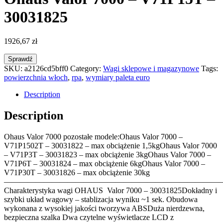
30031825
1926,67
zł
Sprawdź
SKU:
a2126cd5bff0
Category:
Wagi sklepowe i magazynowe
Tags:
powierzchnia włoch
,
rpa
,
wymiary paleta euro
Description
Description
Ohaus Valor 7000 pozostałe modele:Ohaus Valor 7000 –
V71P1502T – 30031822 – max obciążenie 1,5kgOhaus Valor 7000
– V71P3T – 30031823 – max obciążenie 3kgOhaus Valor 7000 –
V71P6T – 30031824 – max obciążenie 6kgOhaus Valor 7000 –
V71P30T – 30031826 – max obciążenie 30kg
———————————————————————————
Charakterystyka wagi OHAUS Valor 7000 – 30031825Dokładny i
szybki układ wagowy – stablizacja wyniku ~1 sek. Obudowa
wykonana z wysokiej jakości tworzywa ABSDuża nierdzewna,
bezpieczna szalka Dwa czytelne wyświetlacze LCD z