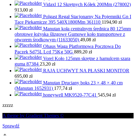
Vidaxl 12 Skrętnych Kółek 200Mm (278002)
913,00
zł
Polgast Regał Stacjonarny Na Pojemniki Gn I
Tace Piekarnicze 395 540X1800Mm 361110
1194,90
zł
Manutan koła centralnym średnica 80 125mm
obrotowe łożyska ślizgowe Gumowe koło transportowe z
otworem środkowym (11633050)
49,08
zł
Ohaus Waga Platformowa Pocztowa Do
Paczek Sd75L Lcd 75Kg 50G
889,20
zł
Vorel Koło 125mm skrętne z hamulcem szara
guma 87384
23,20
zł
RAJA UCHWYT NA PŁASKI MONITOR
695,00
zł
Manutan Druciany boks 23 × 48 × 40 cm
(Manutan 1652931)
177,74
zł
honeywell MK9520-77C41
545,94
zł
zzzzz
A theme by Gradient Themes ©
Sprawdź