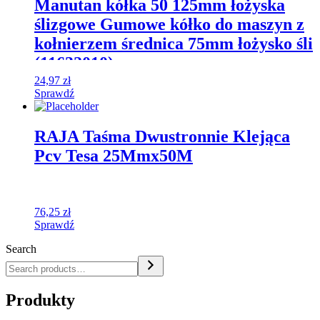
Manutan kółka 50 125mm łożyska
ślizgowe Gumowe kółko do maszyn z
kołnierzem średnica 75mm łożysko śli
(11632010)
24,97
zł
Sprawdź
RAJA Taśma Dwustronnie Klejąca
Pcv Tesa 25Mmx50M
76,25
zł
Sprawdź
Search
Produkty