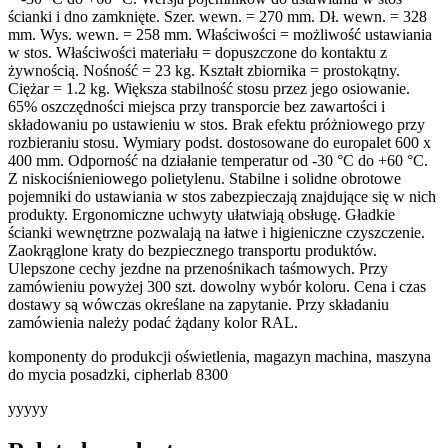
ścianki i dno zamknięte. Szer. wewn. = 270 mm. Dł. wewn. = 328
mm. Wys. wewn. = 258 mm. Właściwości = możliwość ustawiania
w stos. Właściwości materiału = dopuszczone do kontaktu z
żywnością. Nośność = 23 kg. Kształt zbiornika = prostokątny.
Ciężar = 1.2 kg. Większa stabilność stosu przez jego osiowanie.
65% oszczędności miejsca przy transporcie bez zawartości i
składowaniu po ustawieniu w stos. Brak efektu próżniowego przy
rozbieraniu stosu. Wymiary podst. dostosowane do europalet 600 x
400 mm. Odporność na działanie temperatur od -30 °C do +60 °C.
Z niskociśnieniowego polietylenu. Stabilne i solidne obrotowe
pojemniki do ustawiania w stos zabezpieczają znajdujące się w nich
produkty. Ergonomiczne uchwyty ułatwiają obsługę. Gładkie
ścianki wewnętrzne pozwalają na łatwe i higieniczne czyszczenie.
Zaokrąglone kraty do bezpiecznego transportu produktów.
Ulepszone cechy jezdne na przenośnikach taśmowych. Przy
zamówieniu powyżej 300 szt. dowolny wybór koloru. Cena i czas
dostawy są wówczas określane na zapytanie. Przy składaniu
zamówienia należy podać żądany kolor RAL.
komponenty do produkcji oświetlenia, magazyn machina, maszyna
do mycia posadzki, cipherlab 8300
yyyyy