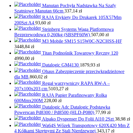
Manutan Pochyła Nadstawka Na Szafy
Szatniowe Manutan 66cm
337,14
zł
RAJA Etykiety Do Drukarek 105X57Mm
200Szt A4
93,60
zł
Steinberg Systems Waga Platformowa
Bezprzewodowa 0,260kg (SBSPF60W)
507,00
zł
M3 Mobile SM15 S15W0C-N2CHSS-HF
3448,84
zł
Titan Podnośnik Towarowy Ręczny 120
4990,00
zł
Datalogic GM4130
1879,93
zł
Ohaus Zabezpieczenie przeciwkradzieżowe
dla MB
860,02
zł
Regał warzywniczy RAPA RW-A –
207x100x203 cm
5103,27
zł
RAJA Papier Parafinowany Rolka
600Mmx200M
228,00
zł
Datalogic Adc Datalogic Podstawka
Powerscan Pd8300 / Pd8500 (HLD-P080)
77,99
zł
Alpako Dyspenser Do Folii Al10 2Szt
38,98
zł
Wa64S Wózek Transportowy 620X420 Mm Z
4 Kółkami Skrętnymi Ze Stali Nierdzewnej
343,17
zł