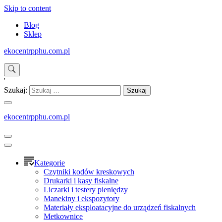
Skip to content
Blog
Sklep
ekocentrpphu.com.pl
'
Szukaj:
ekocentrpphu.com.pl
Kategorie
Czytniki kodów kreskowych
Drukarki i kasy fiskalne
Liczarki i testery pieniędzy
Manekiny i ekspozytory
Materiały eksploatacyjne do urządzeń fiskalnych
Metkownice