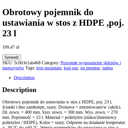
Obrotowy pojemnik do
ustawiania w stos z HDPE ,poj.
23 l
109,47
zł
Sprawdź
SKU:
5c063e1ab468
Category:
Pozostałe wyposażenie sklepów i
magazynów
Tags:
iron mountain
,
kod ean
,
on premise
,
paleta
Description
Description
Obrotowy pojemnik do ustawiania w stos z HDPE, poj. 23 l,
ścianki i dno zamknięte, szary. Dostawa = zmontowane/w całości.
Dł. zewn. = 400 mm. Szer. zewn. = 300 mm. Wys. zewn. = 270
mm. Pojemność = 23 l. Materiał = polietylen (niskociśnieniowy
polietylen / HDPE). Kolor = szary. Odporne na działanie temperatur
= -30 °C do +60 °C. Wersja pojemników do ustawiania w stos =