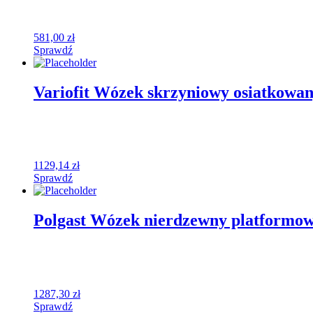
581,00
zł
Sprawdź
Variofit Wózek skrzyniowy osiatkowan
1129,14
zł
Sprawdź
Polgast Wózek nierdzewny platformow
1287,30
zł
Sprawdź