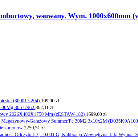
dnoburtowy, wsuwany. Wym. 1000x600mm (
bieska (800017-204)
109,00
zł
 500Mg 30517962
362,11
zł
ółkowy 2026X400X1750 Mm (zESTAW-182)
1699,00
zł
ot Magazynowy-Garażowy Summer/Pe 30M2 3x10x2M (D035K0A100
ie kartonów
2259,51
zł
dność Odczytu [D] - 0,001 G, Kalibracja Wewnętrzna Tak, Wymiar 