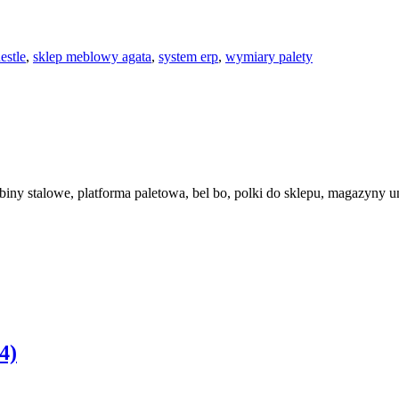
estle
,
sklep meblowy agata
,
system erp
,
wymiary palety
ny stalowe, platforma paletowa, bel bo, polki do sklepu, magazyny un
4)