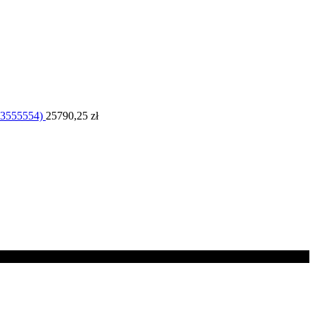
53555554)
25790,25
zł