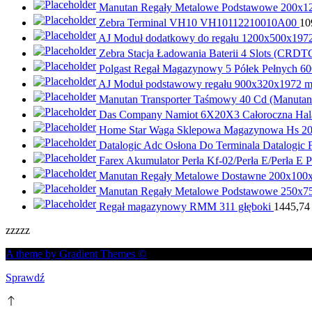
Manutan Regały Metalowe Podstawowe 200x125
Zebra Terminal VH10 VH10112210010A00
10
AJ Moduł dodatkowy do regału 1200x500x1972
Zebra Stacja Ładowania Baterii 4 Slots (CR
Polgast Regał Magazynowy 5 Półek Pełnych
AJ Moduł podstawowy regału 900x320x1972 mm
Manutan Transporter Taśmowy 40 Cd (Manutan
Das Company Namiot 6X20X3 Całoroczna Hal
Home Star Waga Sklepowa Magazynowa Hs 200
Datalogic Adc Osłona Do Terminala Datalogic 
Farex Akumulator Perła Kf-02/Perła E/Perła E 
Manutan Regały Metalowe Dostawne 200x100x
Manutan Regały Metalowe Podstawowe 250x75
Regał magazynowy RMM 311 głęboki
1445,7
zzzzz
A theme by Gradient Themes ©
Sprawdź