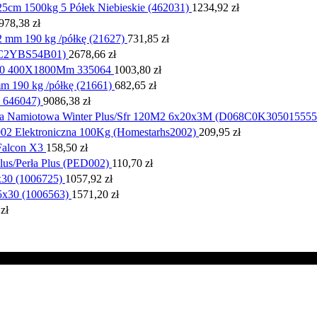
cm 1500kg 5 Półek Niebieskie (462031)
1234,92
zł
978,38
zł
 mm 190 kg /półkę (21627)
731,85
zł
DTC2YBS54B01)
2678,66
zł
 600 400X1800Mm 335064
1003,80
zł
 190 kg /półkę (21661)
682,65
zł
 646047)
9086,38
zł
a Namiotowa Winter Plus/Sfr 120M2 6x20x3M (D068C0K30501555
2 Elektroniczna 100Kg (Homestarhs2002)
209,95
zł
Falcon X3
158,50
zł
Plus/Perła Plus (PED002)
110,70
zł
30 (1006725)
1057,92
zł
x30 (1006563)
1571,20
zł
4
zł