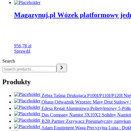
Magazynuj.pl Wózek platformowy je
956,78
zł
Sprawdź
Search
Produkty
Zebra Taśma Drukująca P100I/P110I/P120I Nie
Ohaus Odważnik Wzorzec Masy Drut Stalowy
Edesa Regał Aluminiowo-Polietylenowy 5-P
Das Company Namiot 3X10X2 Solidny Nami
B2B Partner Zszywacz Pneumatyczny zamykan
Adam Equipment Waga Precyzyjna Luna : Dokła