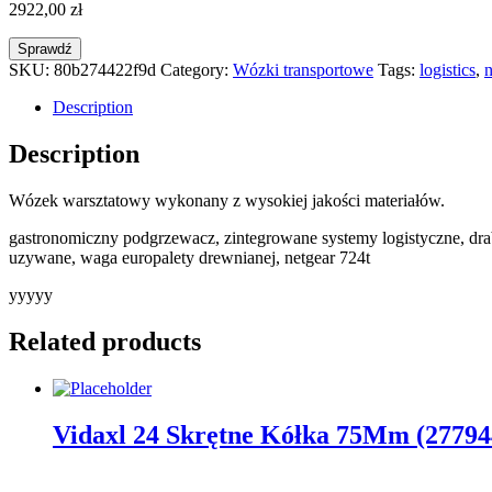
2922,00
zł
Sprawdź
SKU:
80b274422f9d
Category:
Wózki transportowe
Tags:
logistics
,
n
Description
Description
Wózek warsztatowy wykonany z wysokiej jakości materiałów.
gastronomiczny podgrzewacz, zintegrowane systemy logistyczne, drabi
uzywane, waga europalety drewnianej, netgear 724t
yyyyy
Related products
Vidaxl 24 Skrętne Kółka 75Mm (27794