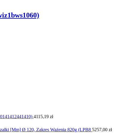
wiz1bws1060)
0141412441410)
4115,19
zł
Szalki [Mm] Ø 120, Zakres Ważenia 820g (LPB8
5257,00
zł