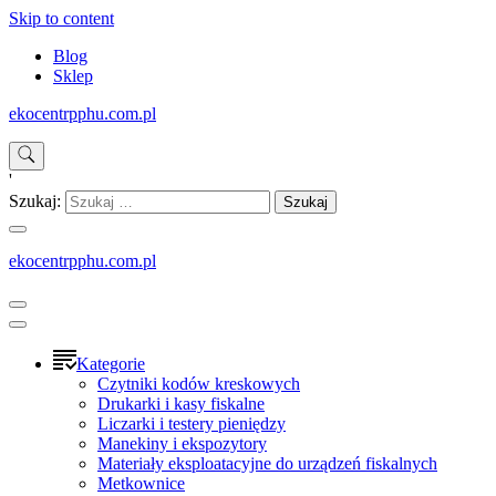
Skip to content
Blog
Sklep
ekocentrpphu.com.pl
'
Szukaj:
ekocentrpphu.com.pl
Kategorie
Czytniki kodów kreskowych
Drukarki i kasy fiskalne
Liczarki i testery pieniędzy
Manekiny i ekspozytory
Materiały eksploatacyjne do urządzeń fiskalnych
Metkownice