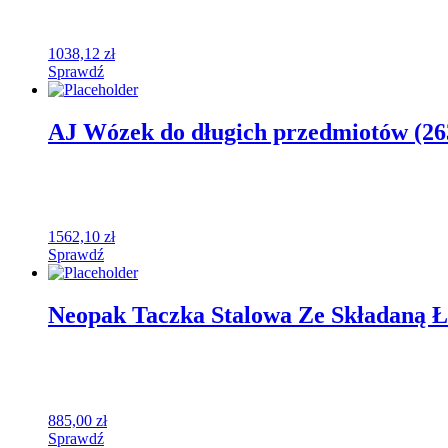
1038,12
zł
Sprawdź
AJ Wózek do długich przedmiotów (26
1562,10
zł
Sprawdź
Neopak Taczka Stalowa Ze Składaną Ł
885,00
zł
Sprawdź