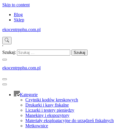
Skip to content
Blog
Sklep
ekocentrpphu.com.pl
'
Szukaj:
ekocentrpphu.com.pl
Kategorie
Czytniki kodów kreskowych
Drukarki i kasy fiskalne
Liczarki i testery pieniędzy
Manekiny i ekspozytory
Materiały eksploatacyjne do urządzeń fiskalnych
Metkownice