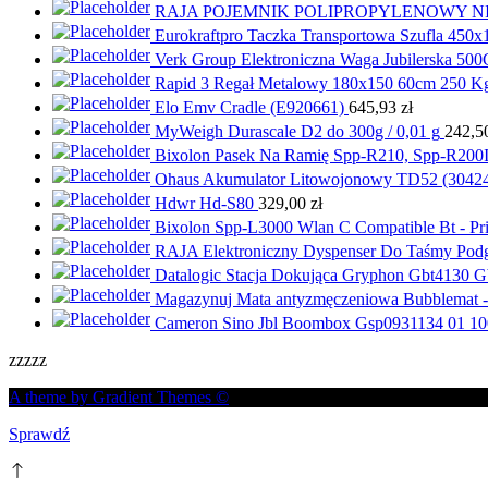
RAJA POJEMNIK POLIPROPYLENOWY NIE
Eurokraftpro Taczka Transportowa Szufla 450
Verk Group Elektroniczna Waga Jubilerska 50
Rapid 3 Regał Metalowy 180x150 60cm 250 Kg
Elo Emv Cradle (E920661)
645,93
zł
MyWeigh Durascale D2 do 300g / 0,01 g
242,5
Bixolon Pasek Na Ramię Spp-R210, Spp-R200
Ohaus Akumulator Litowojonowy TD52 (3042
Hdwr Hd-S80
329,00
zł
Bixolon Spp-L3000 Wlan C Compatible Bt - P
RAJA Elektroniczny Dyspenser Do Taśmy Po
Datalogic Stacja Dokująca Gryphon Gbt4130 G
Magazynuj Mata antyzmęczeniowa Bubblemat -
Cameron Sino Jbl Boombox Gsp0931134 01 10
zzzzz
A theme by Gradient Themes ©
Sprawdź