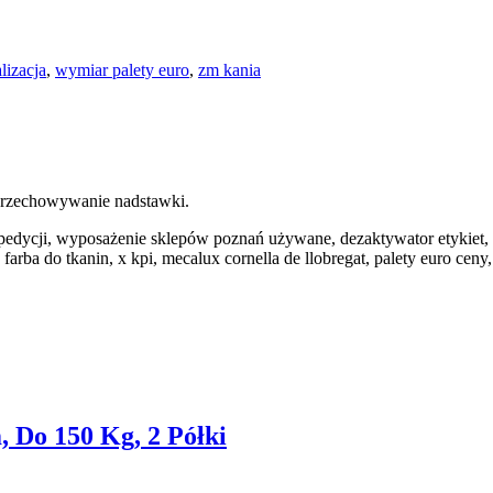
lizacja
,
wymiar palety euro
,
zm kania
 przechowywanie nadstawki.
 spedycji, wyposażenie sklepów poznań używane, dezaktywator etykiet, 
a farba do tkanin, x kpi, mecalux cornella de llobregat, palety euro ce
Do 150 Kg, 2 Półki