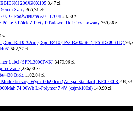
BIESKI 280X90X105
3,47
zł
x160mm Szary
365,31
zł
0G 0,1G Podświetlana A01 17008
23,50
zł
 Półkę 5 Półek Z Płyty Pilśniowej Hdf Ocynkowany
769,86
zł
0
zł
Iii, Spp-R310 &Amp; Spp-R410 ( Pss-R200/Std ) (PSSR200STD)
94,
4405)
582,77
zł
rinter Label (SPPL3000IWK)
3479,96
zł
dgumowanej
286,00
zł
bt4430 Biała
1102,04
zł
 Moduł boczny. Wym. 60x90cm (Wersja: Standard) BF010003
299,3
000Mah 74.00Wh Li-Polymer 7.4V (csjmb100sl)
149,99
zł