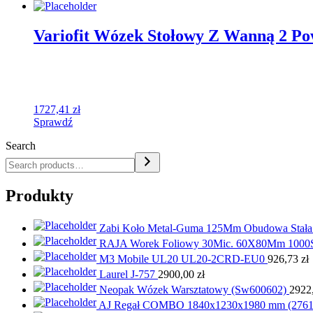
Variofit Wózek Stołowy Z Wanną 2 P
1727,41
zł
Sprawdź
Search
Produkty
Zabi Koło Metal-Guma 125Mm Obudowa Stała 
RAJA Worek Foliowy 30Mic. 60X80Mm 1000
M3 Mobile UL20 UL20-2CRD-EU0
926,73
zł
Laurel J-757
2900,00
zł
Neopak Wózek Warsztatowy (Sw600602)
2922
AJ Regał COMBO 1840x1230x1980 mm (2761