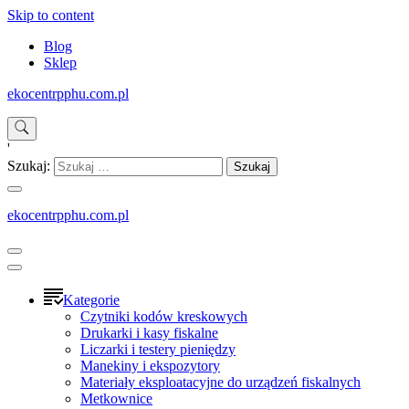
Skip to content
Blog
Sklep
ekocentrpphu.com.pl
'
Szukaj:
ekocentrpphu.com.pl
Kategorie
Czytniki kodów kreskowych
Drukarki i kasy fiskalne
Liczarki i testery pieniędzy
Manekiny i ekspozytory
Materiały eksploatacyjne do urządzeń fiskalnych
Metkownice