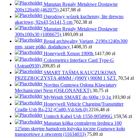
Manutan Regały Metalowe Dostawne
200x126x60 (462075)
2437,98
zł
Ogrodowy wózek kuchenny, lite drewno
akacjowe, 92x43,5x141,5 cm
702,38
zł
Manutan Regały Metalowe Dostawne
300x100x30 (1006675)
1893,09
zł
Regał archiwalny Variant, 2190x1240x300
mm, szare półki, dodatkowy
1408,35
zł
Honeywell Xenon 1900h
1417,00
zł
Colormetrics Interface Card Type-G
(Astran0930)
209,85
zł
SMART TAŚMA KAUCZUKOWA
PRZEZROCZYSTA 48MM / (990Y) 900M 1 SZT.
70,54
zł
Novitus Gumowa Osłona Klawiatury
Mechanicznej Next (OSŁONANEXT)
30,75
zł
MyWeigh SMART do 600g / 0,1g
193,90
zł
Honeywell Vehicle Charging/Transmitter
Cradle Usb Rs-232 (Cn80-Vd-Srh-0)
2216,48
zł
Unitech Kabel Usb 1550-905896G
159,56
zł
Manutan kółka centralnym średnica 100
125mm skrętne hamulcem łożyska toczne Gumowe koło
transportowe z otworem (11634033)
75,89
zł