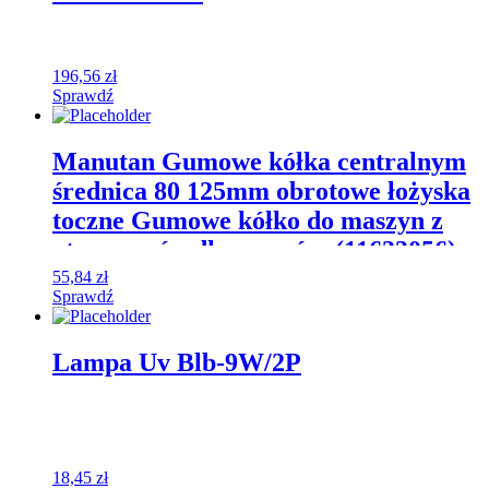
196,56
zł
Sprawdź
Manutan Gumowe kółka centralnym
średnica 80 125mm obrotowe łożyska
toczne Gumowe kółko do maszyn z
otworem środkowym śre (11633056)
55,84
zł
Sprawdź
Lampa Uv Blb-9W/2P
18,45
zł