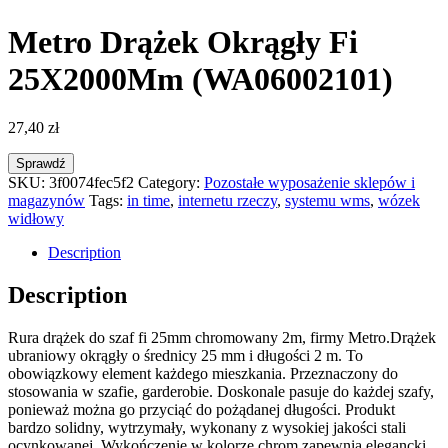
Metro Drążek Okrągły Fi
25X2000Mm (WA06002101)
27,40
zł
Sprawdź
SKU:
3f0074fec5f2
Category:
Pozostałe wyposażenie sklepów i
magazynów
Tags:
in time
,
internetu rzeczy
,
systemu wms
,
wózek
widłowy
Description
Description
Rura drążek do szaf fi 25mm chromowany 2m, firmy Metro.Drążek
ubraniowy okrągły o średnicy 25 mm i długości 2 m. To
obowiązkowy element każdego mieszkania. Przeznaczony do
stosowania w szafie, garderobie. Doskonale pasuje do każdej szafy,
ponieważ można go przyciąć do pożądanej długości. Produkt
bardzo solidny, wytrzymały, wykonany z wysokiej jakości stali
ocynkowanej. Wykończenie w kolorze chrom zapewnia elegancki