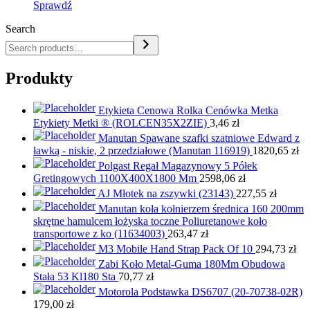
Sprawdź
Search
Produkty
Etykieta Cenowa Rolka Cenówka Metka
Etykiety Metki ® (ROLCEN35X2ZIE)
3,46
zł
Manutan Spawane szafki szatniowe Edward z
ławką - niskie, 2 przedziałowe (Manutan 116919)
1820,65
zł
Polgast Regał Magazynowy 5 Półek
Gretingowych 1100X400X1800 Mm
2598,06
zł
AJ Młotek na zszywki (23143)
227,55
zł
Manutan koła kołnierzem średnica 160 200mm
skrętne hamulcem łożyska toczne Poliuretanowe koło
transportowe z ko (11634003)
263,47
zł
M3 Mobile Hand Strap Pack Of 10
294,73
zł
Zabi Koło Metal-Guma 180Mm Obudowa
Stała 53 Kl180 Sta
70,77
zł
Motorola Podstawka DS6707 (20-70738-02R)
179,00
zł