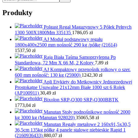
Produkty
Polgast Regał Magazynowy 5 Półek Pełnych
1300 500X1800Mm 335135
1786,05
zł
AJ Moduł podstawowy regału
1800x400x2500 mm nośność 290 kg /półkę (21614)
1537,50
zł
Raja Biała Taśma Samoprzylepna Pp
Standardowa, 72 Mm X 66 M, 2 Kolory
7,89
zł
AJ Kompaktowy przenośnik rolkowy o szer.
600 mm nośność: 130 kg (25900)
1242,30
zł
Apli Etykiety do Metkownicy Jednorzędowej
Prostokątne Usuwalne 21x12mm Białe 1000 szt 6 Rolek
(AP100911)
30,49
zł
Bixolon SRP-Q300 SRP-Q300BBTK
1773,04
zł
Manutan Stoły podnośnikowe nośność 2000
kg 3000 kg (Manutan 928020)
35065,58
zł
Manutan Regały metalowe 2 160x91,5x30,5
36,5cm 135kg półkę 4 panele stalowe niebieskie Rapid 1
(2160936433)
880,07
zł