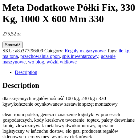
Meta Dodatkowe Półki Fix, 330
Kg, 1000 X 600 Mm 330
275,52
zł
Sprawdź
SKU:
a8a377f96d09
Category:
Regały magazynowe
Tags:
ile kg
ma tona
,
przechowalnia opon
,
spis inwentarzowy
,
uczenie
maszynowe
,
wo blog
,
wózki widłowe
Description
Description
dla skręcanych regałównośność 100 kg, 230 kg i 330
kgwykończenie ocynkowanew zestawie sprzęt montażowy
clean room polska, geneza i znaczenie logistyki w procesach
gospodarczych, kody kreskowe tworzenie, toptex, palety drewniane
kupię, zlewozmywak metalowy dwukomorowy, operator
logistyczny w łańcuchu dostaw, elo gaz, producent regałów
sklepowych, erp vs mes, wymiary ciężarówek