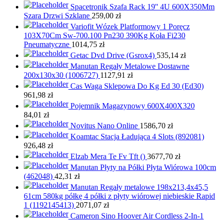
Spacetronik Szafa Rack 19'' 4U 600X350Mm
Szara Drzwi Szklane
259,00
zł
Variofit Wózek Platformowy 1 Poręcz
103X70Cm Sw-700.100 Pn230 390Kg Koła Fi230
Pneumatyczne
1014,75
zł
Getac Dvd Drive (Gsrox4)
535,14
zł
Manutan Regały Metalowe Dostawne
200x130x30 (1006727)
1127,91
zł
Cas Waga Sklepowa Do Kg Ed 30 (Ed30)
961,98
zł
Pojemnik Magazynowy 600X400X320
84,01
zł
Novitus Nano Online
1586,70
zł
Koamtac Stacja Ładująca 4 Slots (892081)
926,48
zł
Elzab Mera Te Fv Tft ()
3677,70
zł
Manutan Płyty na Półki Płyta Wiórowa 100cm
(462048)
42,31
zł
Manutan Regały metalowe 198x213,4x45,5
61cm 580kg półkę 4 półki z płyty wiórowej niebieskie Rapid
1 (1192145413)
2071,07
zł
Cameron Sino Hoover Air Cordless 2-In-1