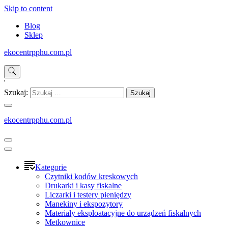
Skip to content
Blog
Sklep
ekocentrpphu.com.pl
'
Szukaj:
ekocentrpphu.com.pl
Kategorie
Czytniki kodów kreskowych
Drukarki i kasy fiskalne
Liczarki i testery pieniędzy
Manekiny i ekspozytory
Materiały eksploatacyjne do urządzeń fiskalnych
Metkownice