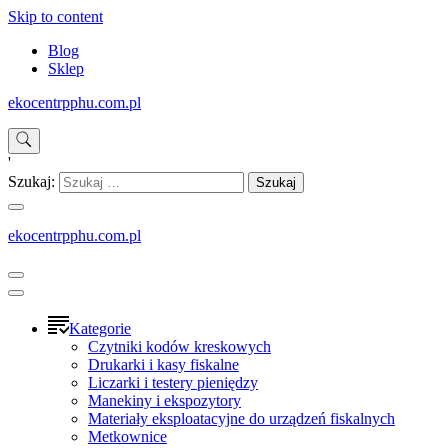
Skip to content
Blog
Sklep
ekocentrpphu.com.pl
'
Szukaj:
ekocentrpphu.com.pl
Kategorie
Czytniki kodów kreskowych
Drukarki i kasy fiskalne
Liczarki i testery pieniędzy
Manekiny i ekspozytory
Materiały eksploatacyjne do urządzeń fiskalnych
Metkownice