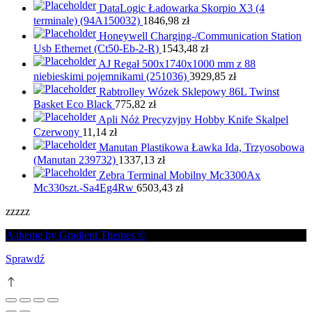
DataLogic Ładowarka Skorpio X3 (4
terminale) (94A150032)
1846,98
zł
Honeywell Charging-/Communication Station
Usb Ethernet (Ct50-Eb-2-R)
1543,48
zł
AJ Regał 500x1740x1000 mm z 88
niebieskimi pojemnikami (251036)
3929,85
zł
Rabtrolley Wózek Sklepowy 86L Twinst
Basket Eco Black
775,82
zł
Apli Nóż Precyzyjny Hobby Knife Skalpel
Czerwony
11,14
zł
Manutan Plastikowa Ławka Ida, Trzyosobowa
(Manutan 239732)
1337,13
zł
Zebra Terminal Mobilny Mc3300Ax
Mc330szt.-Sa4Eg4Rw
6503,43
zł
zzzzz
A theme by Gradient Themes ©
Sprawdź