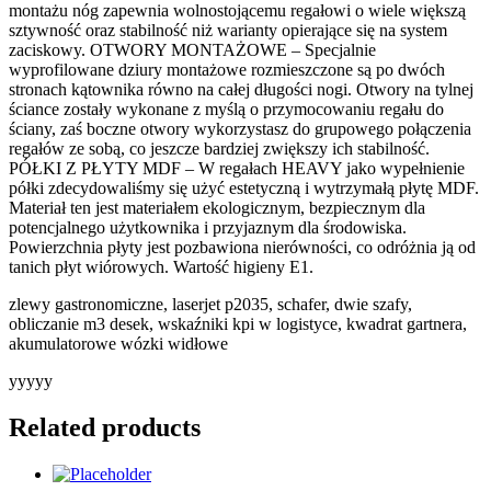
montażu nóg zapewnia wolnostojącemu regałowi o wiele większą
sztywność oraz stabilność niż warianty opierające się na system
zaciskowy. OTWORY MONTAŻOWE – Specjalnie
wyprofilowane dziury montażowe rozmieszczone są po dwóch
stronach kątownika równo na całej długości nogi. Otwory na tylnej
ściance zostały wykonane z myślą o przymocowaniu regału do
ściany, zaś boczne otwory wykorzystasz do grupowego połączenia
regałów ze sobą, co jeszcze bardziej zwiększy ich stabilność.
PÓŁKI Z PŁYTY MDF – W regałach HEAVY jako wypełnienie
półki zdecydowaliśmy się użyć estetyczną i wytrzymałą płytę MDF.
Materiał ten jest materiałem ekologicznym, bezpiecznym dla
potencjalnego użytkownika i przyjaznym dla środowiska.
Powierzchnia płyty jest pozbawiona nierówności, co odróżnia ją od
tanich płyt wiórowych. Wartość higieny E1.
zlewy gastronomiczne, laserjet p2035, schafer, dwie szafy,
obliczanie m3 desek, wskaźniki kpi w logistyce, kwadrat gartnera,
akumulatorowe wózki widłowe
yyyyy
Related products