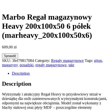
Marbo Regał magazynowy
Heavy 200x100x50 6 półek
(marheavy_200x100x50x6)
609,00
zł
Sprawdź
SKU:
3fef79817084
Category:
Regały magazynowe
Tags:
gijon
,
magazyny
,
posadzki
,
regały magazynowe
,
takt
Description
Description
Wytrzymały i atrakcyjny Regał Heavy to przysłowiowy strzał w
dziesiątkę dla osób zainteresowanych wytrzymałymi konstrukcjami,
odpornymi na największe obciążenia. Model został wykonany z
blachy stalowej oraz płyty MDF – poszczególne elementy