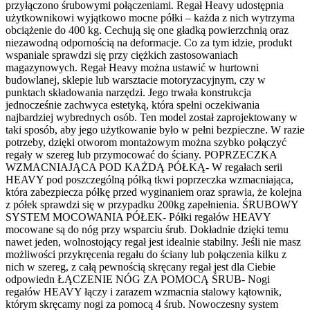
przyłączono śrubowymi połączeniami. Regał Heavy udostępnia
użytkownikowi wyjątkowo mocne półki – każda z nich wytrzyma
obciążenie do 400 kg. Cechują się one gładką powierzchnią oraz
niezawodną odpornością na deformacje. Co za tym idzie, produkt
wspaniale sprawdzi się przy ciężkich zastosowaniach
magazynowych. Regał Heavy można ustawić w hurtowni
budowlanej, sklepie lub warsztacie motoryzacyjnym, czy w
punktach składowania narzędzi. Jego trwała konstrukcja
jednocześnie zachwyca estetyką, która spełni oczekiwania
najbardziej wybrednych osób. Ten model został zaprojektowany w
taki sposób, aby jego użytkowanie było w pełni bezpieczne. W razie
potrzeby, dzięki otworom montażowym można szybko połączyć
regały w szereg lub przymocować do ściany. POPRZECZKA
WZMACNIAJĄCA POD KAŻDĄ PÓŁKĄ- W regałach serii
HEAVY pod poszczególną półką tkwi poprzeczka wzmacniająca,
która zabezpiecza półkę przed wyginaniem oraz sprawia, że kolejna
z półek sprawdzi się w przypadku 200kg zapełnienia. ŚRUBOWY
SYSTEM MOCOWANIA PÓŁEK- Półki regałów HEAVY
mocowane są do nóg przy wsparciu śrub. Dokładnie dzięki temu
nawet jeden, wolnostojący regał jest idealnie stabilny. Jeśli nie masz
możliwości przykręcenia regału do ściany lub połączenia kilku z
nich w szereg, z całą pewnością skręcany regał jest dla Ciebie
odpowiedn ŁĄCZENIE NÓG ZA POMOCĄ ŚRUB- Nogi
regałów HEAVY łączy i zarazem wzmacnia stalowy kątownik,
którym skręcamy nogi za pomocą 4 śrub. Nowoczesny system