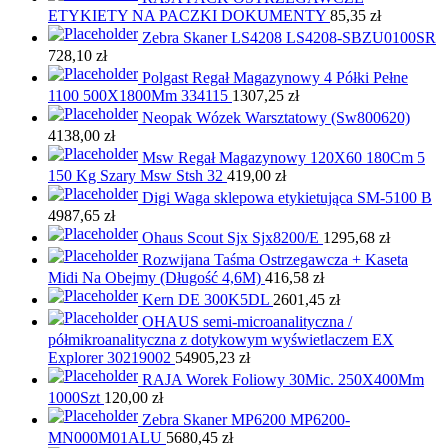
ETYKIETY NA PACZKI DOKUMENTY
85,35
zł
Zebra Skaner LS4208 LS4208-SBZU0100SR
728,10
zł
Polgast Regał Magazynowy 4 Półki Pełne
1100 500X1800Mm 334115
1307,25
zł
Neopak Wózek Warsztatowy (Sw800620)
4138,00
zł
Msw Regał Magazynowy 120X60 180Cm 5
150 Kg Szary Msw Stsh 32
419,00
zł
Digi Waga sklepowa etykietująca SM-5100 B
4987,65
zł
Ohaus Scout Sjx Sjx8200/E
1295,68
zł
Rozwijana Taśma Ostrzegawcza + Kaseta
Midi Na Obejmy (Długość 4,6M)
416,58
zł
Kern DE 300K5DL
2601,45
zł
OHAUS semi-microanalityczna /
półmikroanalityczna z dotykowym wyświetlaczem EX
Explorer 30219002
54905,23
zł
RAJA Worek Foliowy 30Mic. 250X400Mm
1000Szt
120,00
zł
Zebra Skaner MP6200 MP6200-
MN000M01ALU
5680,45
zł