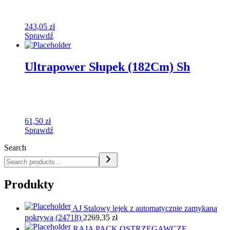
243,05
zł
Sprawdź
Ultrapower Słupek (182Cm) Sh
61,50
zł
Sprawdź
Search
Produkty
AJ Stalowy lejek z automatycznie zamykaną
pokrywą (24718)
2269,35
zł
RAJA PACK OSTRZEGAWCZE