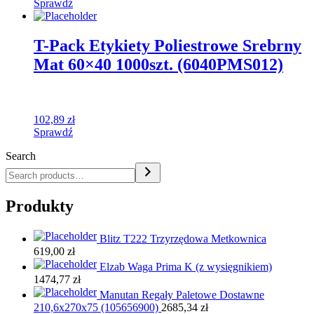
Sprawdź
T-Pack Etykiety Poliestrowe Srebrny
Mat 60×40 1000szt. (6040PMS012)
102,89
zł
Sprawdź
Search
Produkty
Blitz T222 Trzyrzędowa Metkownica
619,00
zł
Elzab Waga Prima K (z wysięgnikiem)
1474,77
zł
Manutan Regały Paletowe Dostawne
210,6x270x75 (105656900)
2685,34
zł