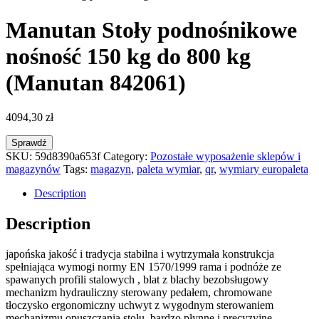
Manutan Stoły podnośnikowe
nośność 150 kg do 800 kg
(Manutan 842061)
4094,30
zł
Sprawdź
SKU:
59d8390a653f
Category:
Pozostałe wyposażenie sklepów i
magazynów
Tags:
magazyn
,
paleta wymiar
,
qr
,
wymiary europaleta
Description
Description
japońska jakość i tradycja stabilna i wytrzymała konstrukcja
spełniająca wymogi normy EN 1570/1999 rama i podnóże ze
spawanych profili stalowych , blat z blachy bezobsługowy
mechanizm hydrauliczny sterowany pedałem, chromowane
tłoczysko ergonomiczny uchwyt z wygodnym sterowaniem
mechanizmu opuszczania stołu, bardzo płynne i precyzyjne