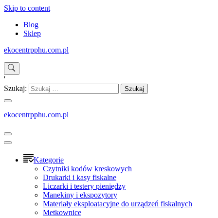
Skip to content
Blog
Sklep
ekocentrpphu.com.pl
'
Szukaj:
ekocentrpphu.com.pl
Kategorie
Czytniki kodów kreskowych
Drukarki i kasy fiskalne
Liczarki i testery pieniędzy
Manekiny i ekspozytory
Materiały eksploatacyjne do urządzeń fiskalnych
Metkownice