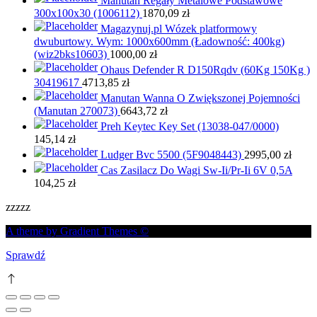
Manutan Regały Metalowe Podstawowe
300x100x30 (1006112)
1870,09
zł
Magazynuj.pl Wózek platformowy
dwuburtowy. Wym: 1000x600mm (Ładowność: 400kg)
(wiz2bks10603)
1000,00
zł
Ohaus Defender R D150Rqdv (60Kg 150Kg )
30419617
4713,85
zł
Manutan Wanna O Zwiększonej Pojemności
(Manutan 270073)
6643,72
zł
Preh Keytec Key Set (13038-047/0000)
145,14
zł
Ludger Bvc 5500 (5F9048443)
2995,00
zł
Cas Zasilacz Do Wagi Sw-Ii/Pr-Ii 6V 0,5A
104,25
zł
zzzzz
A theme by Gradient Themes ©
Sprawdź