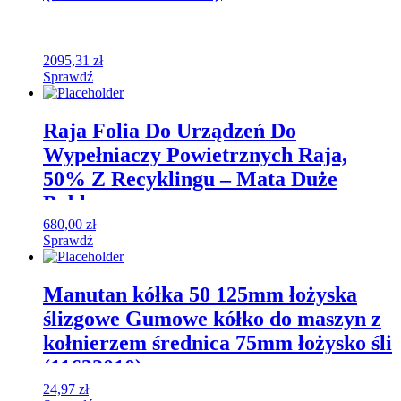
2095,31
zł
Sprawdź
Raja Folia Do Urządzeń Do
Wypełniaczy Powietrznych Raja,
50% Z Recyklingu – Mata Duże
Bąble
680,00
zł
Sprawdź
Manutan kółka 50 125mm łożyska
ślizgowe Gumowe kółko do maszyn z
kołnierzem średnica 75mm łożysko śli
(11632010)
24,97
zł