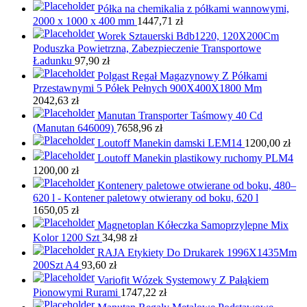
Półka na chemikalia z półkami wannowymi,
2000 x 1000 x 400 mm
1447,71
zł
Worek Sztauerski Bdb1220, 120X200Cm
Poduszka Powietrzna, Zabezpieczenie Transportowe
Ładunku
97,90
zł
Polgast Regał Magazynowy Z Półkami
Przestawnymi 5 Półek Pełnych 900X400X1800 Mm
2042,63
zł
Manutan Transporter Taśmowy 40 Cd
(Manutan 646009)
7658,96
zł
Loutoff Manekin damski LEM14
1200,00
zł
Loutoff Manekin plastikowy ruchomy PLM4
1200,00
zł
Kontenery paletowe otwierane od boku, 480–
620 l - Kontener paletowy otwierany od boku, 620 l
1650,05
zł
Magnetoplan Kółeczka Samoprzylepne Mix
Kolor 1200 Szt
34,98
zł
RAJA Etykiety Do Drukarek 1996X1435Mm
200Szt A4
93,60
zł
Variofit Wózek Systemowy Z Pałąkiem
Pionowymi Rurami
1747,22
zł