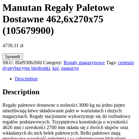
Manutan Regały Paletowe
Dostawne 462,6x270x75
(105679900)
4739,31
zł
Sprawdź
SKU:
8faf930b26fd
Category:
Regały magazynowe
Tags:
centrum
dystrybucyjne biedronki
,
kpi
,
magazyn
Description
Description
Regały paletowe dostawne o nośności 3000 kg na jedno piętro
umożliwiają łatwe składowanie palet w warsztatach i dużych
magazynach. Regały stacjonarne wykorzystuje się do rozbudowy
regałów podstawowych. Trzypiętrowa konstrukcja o wysokości
4626 mm i szerokości 2700 mm składa się z dwóch słupów oraz
wkładanych do nich belek paletowych. Belki paletowe mają
regulowaną wysokość położenia i są zabezpieczone blokadami.