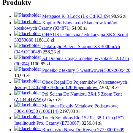
Produkty
Metapace K-3 Lock (Lk-Cd-K3-09)
98,96
zł
Kaptur Podstawka do Skanerów kodów
kreskowych Czarny (934871)
64,00
zł
OHAUS techniczna / edukacyjna SKX Scout
30253080
1188,18
zł
DataLogic Bateria Skorpio X3 3000mAh
(94ACC0048)
256,23
zł
AJ Drabina stojąca o pełnej wysokości 2.12 m
(90304)
1100,85
zł
Pudełko z tektury 5-warstwowej 500x260x420
10,99
zł
Qbox Regał Do Pojemników Warsztatowych
Jezdny 1740x940x700mm 120 Pojemników
2200,58
zł
Pół Ściana Do Namiotu 3X4,5 Zoom Tent
(ZT345HWW)
276,75
zł
Manutan Regały Metalowe Podstawowe
300x100x30 (1006114)
2197,03
zł
Touch Solutions Elo 1523L, 38.1 Cm (15''),
Intellitouch Pro, Czarny (E738607)
3256,84
zł
Rm Gastro Noga Do Regału 577 00001609