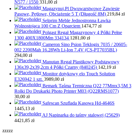
N577 / 1550
331,00
zł
Magazynuj.Pl Dwuwarstwowe Zawiesie
Pasowe, Pętlowe, Obciążenie 5 T (Długość 8M)
219,84
zł
Selprim Meble Jednostronna Ławka
Wolnostojąca 100 Cm Z Oparciem
1474,77
zł
Polgast Regał Magazynowy 4 Półki Pełne
1300 400X1800Mm 334134
1281,00
zł
Cameron Sino Psion Teklogix 7035 / 20605-
002 2200Mah 16.28Wh Li-Ion 7.4V (CS-PT7035BL)
294,00
zł
Manutan Regał Plastikowy Podstawowy
136x39,2x39,2cm 4 Półki Czarny (840245)
142,19
zł
Monitor dotykowy elo Touch Solution
E326942 1 szt.
3989,00
zł
Bemark Taśma Termiczna Q22 77Mmx3,5M 3
Rolki Do Drukarki Photo Printer M03 (Q22RMS1077)
30,00
zł
Safescan Szuflada Kasowa Hd-4646S
1445,13
zł
AJ Napinarka do taśmy stalowej (25629)
4421,85
zł
zzzzz