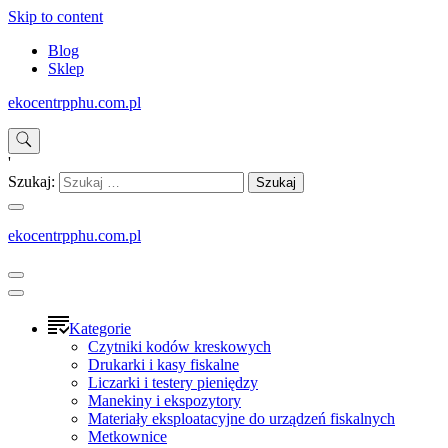
Skip to content
Blog
Sklep
ekocentrpphu.com.pl
'
Szukaj:
ekocentrpphu.com.pl
Kategorie
Czytniki kodów kreskowych
Drukarki i kasy fiskalne
Liczarki i testery pieniędzy
Manekiny i ekspozytory
Materiały eksploatacyjne do urządzeń fiskalnych
Metkownice