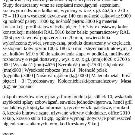
Słupy dostarczamy wraz ze stopkami mocującymi, stężeniami
kratowymi i dwoma kołkami., wymiary w x sz x gł: 462,6 x 270 x
75 – 110 cm wysokość użytkowa: 140 cm nośność całkowita: 9000
kg nośność palety: 1000 kg nośność piętra: 3000 kg materiał
konstrukcji: profil stalowy liczba pięter: 1 + 3 typ: dostawny kolor
konstrukcji: niebieski RAL 5010 kolor belek: pomarańczowy RAL
2004 przestawność poprzeczek co 70 mm, powierzchnia
wykończona żywicą syntetyczną, produkt dostarczany w częściach,
ze stopami kotwiącymi 100 x 180 x 6 mm i stężeniami kratowymi, 2
szt. kołków M10 x 90 do zakotwienia słupa w podłożu, możliwość
rozbudowy o regał dostawny , wys. x sz. x gł. (mm):4626 x 2700 x
900 | Wysokość (mm):4626 | Szerokość (mm):2700 | Głębokość
(mm):900 | Wysokość robocza (m):1,4 | Nośność półek
(kg/półka):3000 | Nośność ogólem (kg):9000 | Materiał:metal | Ilość
pięter:1 + 3 | Typ:dostawny | Kolor:niebieski/pomarańczowy | Masa
(kg):nie podano
sokpol myszków oferty pracy, firmy produkcja, still ek 10, wskaźnik
szybkości spłaty zobowiązań, suwnica jednodźwigarowa, hendi grill
kontaktowy, logistyka informacji, ręczne wózki paletowe, eurokod
8, krzesło biurowe szare, używane witryny chłodnicze, office 2010
zakup, krzesło stillo 10 gtp, ogólne wymogi dotyczące pomieszczeń
higieniczno sanitarnych, wrn, kod kreskowy 9 kraj
yyyyy