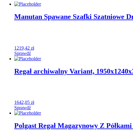
Manutan Spawane Szafki Szatniowe Dr
1219,42
zł
Sprawdź
Regał archiwalny Variant, 1950x1240x
1642,05
zł
Sprawdź
Polgast Regał Magazynowy Z Półkami