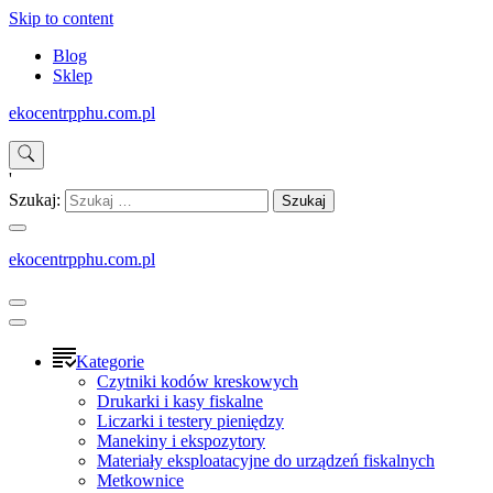
Skip to content
Blog
Sklep
ekocentrpphu.com.pl
'
Szukaj:
ekocentrpphu.com.pl
Kategorie
Czytniki kodów kreskowych
Drukarki i kasy fiskalne
Liczarki i testery pieniędzy
Manekiny i ekspozytory
Materiały eksploatacyjne do urządzeń fiskalnych
Metkownice