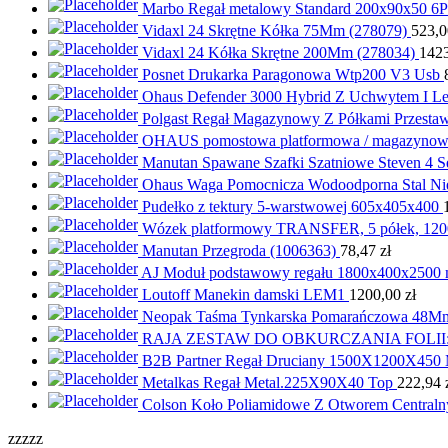
Marbo Regał metalowy Standard 200x90x50 6P
Vidaxl 24 Skrętne Kółka 75Mm (278079)
523,
Vidaxl 24 Kółka Skrętne 200Mm (278034)
142
Posnet Drukarka Paragonowa Wtp200 V3 Usb
Ohaus Defender 3000 Hybrid Z Uchwytem I L
Polgast Regał Magazynowy Z Półkami Przest
OHAUS pomostowa platformowa / magazynowa 
Manutan Spawane Szafki Szatniowe Steven 4 S
Ohaus Waga Pomocnicza Wodoodporna Stal Ni
Pudełko z tektury 5-warstwowej 605x405x400
Wózek platformowy TRANSFER, 5 półek, 120
Manutan Przegroda (1006363)
78,47
zł
AJ Moduł podstawowy regału 1800x400x2500 m
Loutoff Manekin damski LEM1
1200,00
zł
Neopak Taśma Tynkarska Pomarańczowa 48
RAJA ZESTAW DO OBKURCZANIA FOLII:
B2B Partner Regał Druciany 1500X1200X450 
Metalkas Regał Metal.225X90X40 Top
222,94
Colson Koło Poliamidowe Z Otworem Centraln
zzzzz