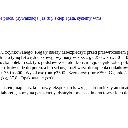
e praca
,
grywalizacja
,
jas fbg
,
sklep agata
,
systemy wms
lu ocynkowanego. Regały należy zabezpieczyć przed przewróceniem p
ć o tylną listwę dociskową., wymiary w x sz x gł: 250 x 75 x 30 – 80
czba półek: 6 szt. typ: podstawowy kolor konstrukcji: ocynk kolor pół
ch, kotwienie do podłoża lub ściany, możliwość dokupienia dodatkow
 x 750 x 800 | Wysokość (mm):2500 | Szerokość (mm):750 | Głębokość 
 (kg):37,8 | Opakowanie (szt):1
ji sprzętu, napinacz kolanowy, ekspres do kawy gastronomiczny auto
taboret gazowy na gaz ziemny, dystrybutor cisco, internetowy sklep de