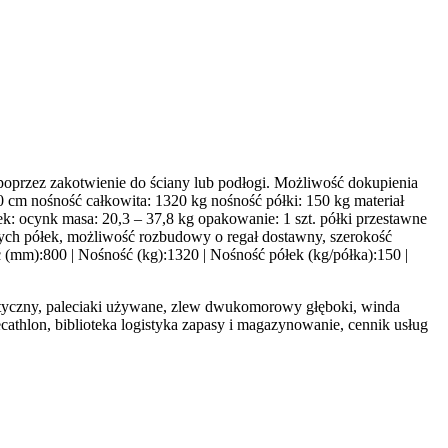
oprzez zakotwienie do ściany lub podłogi. Możliwość dokupienia
 cm nośność całkowita: 1320 kg nośność półki: 150 kg materiał
ek: ocynk masa: 20,3 – 37,8 kg opakowanie: 1 szt. półki przestawne
ych półek, możliwość rozbudowy o regał dostawny, szerokość
(mm):800 | Nośność (kg):1320 | Nośność półek (kg/półka):150 |
matyczny, paleciaki używane, zlew dwukomorowy głęboki, winda
cathlon, biblioteka logistyka zapasy i magazynowanie, cennik usług