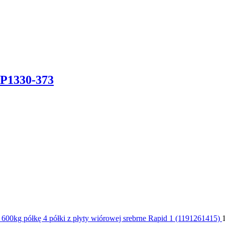
 P1330-373
0kg półkę 4 półki z płyty wiórowej srebrne Rapid 1 (1191261415)