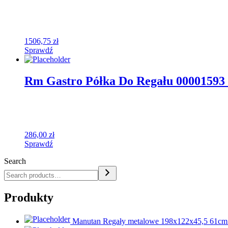
1506,75
zł
Sprawdź
Rm Gastro Półka Do Regału 00001593
286,00
zł
Sprawdź
Search
Produkty
Manutan Regały metalowe 198x122x45,5 61cm 60