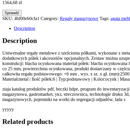
1564,68
zł
Sprawdź
SKU:
4bf00eb0cfa1
Category:
Regały magazynowe
Tags:
agata mebl
Description
Description
Uniwersalne regały metalowe z sześcioma półkami, wykonane z meta
dodatkowych półek i akcesoriów opcjonalnych. Zestaw można uzupełni
konstrukcji: blacha ocynkowana materiał półek: blacha ocynkowana li
co 25 mm, powierzchnia ocynkowana, produkt dostarczany w częścia
całkowita regału podstawowego: +6 mm , wys. x sz. x gł. (mm):2500
Materiał:metal | Ilość półek:6 | Typ:podstawowy | Kolor:ocynk | Masa
ziaja katalog produktów pdf, beczki hdpe, program do inwentaryzac
magazynowa, gastromarket, укз, streczownica, technologie druku 3d, 
magazynowych, pojemniki na worki do segregacji odpadów, lada s
yyyyy
Related products