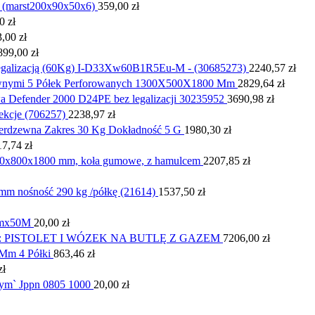
 (marst200x90x50x6)
359,00
zł
00
zł
3,00
zł
899,00
zł
egalizacją (60Kg) I-D33Xw60B1R5Eu-M - (30685273)
2240,57
zł
awnymi 5 Półek Perforowanych 1300X500X1800 Mm
2829,64
zł
Defender 2000 D24PE bez legalizacji 30235952
3690,98
zł
ekcje (706257)
2238,97
zł
erdzewna Zakres 30 Kg Dokładność 5 G
1980,30
zł
17,74
zł
0x800x1800 mm, koła gumowe, z hamulcem
2207,85
zł
m nośność 290 kg /półkę (21614)
1537,50
zł
Mmx50M
20,00
zł
 PISTOLET I WÓZEK NA BUTLĘ Z GAZEM
7206,00
zł
Mm 4 Półki
863,46
zł
zł
ym` Jppn 0805 1000
20,00
zł