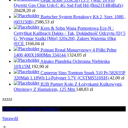
Getac B360 33.8Cm (13,3'') Win. 10 Pro
Qwertz Gps Chip Usb-C 4G Ssd Full Hd (Bm21T4B4Bafx)
20428,20
zł
Bartscher System Regałowy Kit 2, Szer. 1080 ,
(603150B)
2586,53
zł
Kern & Sohn Waga Pomostowa Ece-N :
Certyfikat Kalibracji Dakks - Tak, Dokładność Odczytu [D] 5
G, Wymiar Szalki [Mm] 320x260, Zakres Ważenia 10kg
(ECE
1166,04
zł
Polgast Regał Magazynowy 4 Półki Pełne
1400 400X1800Mm 334144
1324,05
zł
Alpako Plandeka Ochronna Niebieska
10X15M
192,90
zł
Cameron Sino Tomtom Spark 510 Pr-582035P
320Mah 1.18Wh Li-Polymer 3.7V (CSTMS510SH)
42,00
zł
B2B Partner Koło Z Łożyskami Kulkowymi,
Obrotowy Z Hamulcem, 125 Mm
148,83
zł
zzzzz
A theme by Gradient Themes ©
Sprawdź