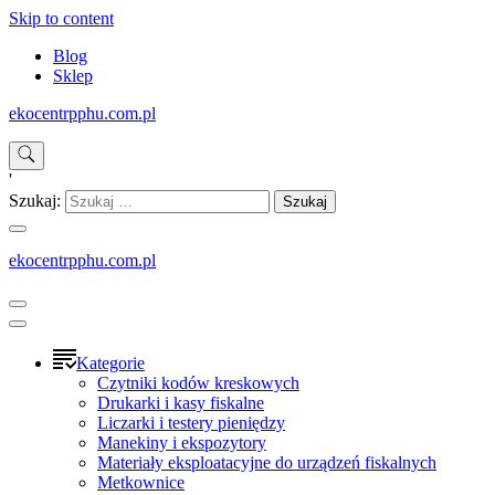
Skip to content
Blog
Sklep
ekocentrpphu.com.pl
'
Szukaj:
ekocentrpphu.com.pl
Kategorie
Czytniki kodów kreskowych
Drukarki i kasy fiskalne
Liczarki i testery pieniędzy
Manekiny i ekspozytory
Materiały eksploatacyjne do urządzeń fiskalnych
Metkownice