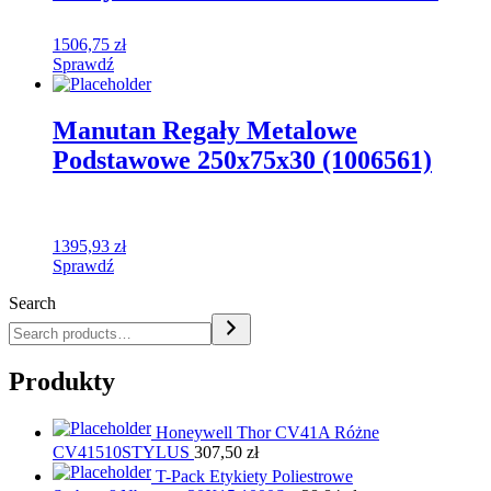
1506,75
zł
Sprawdź
Manutan Regały Metalowe
Podstawowe 250x75x30 (1006561)
1395,93
zł
Sprawdź
Search
Produkty
Honeywell Thor CV41A Różne
CV41510STYLUS
307,50
zł
T-Pack Etykiety Poliestrowe