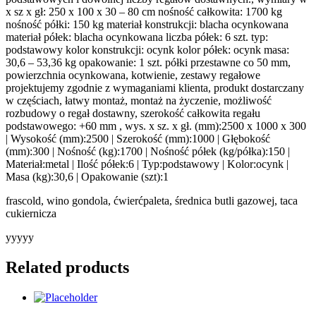
x sz x gł: 250 x 100 x 30 – 80 cm nośność całkowita: 1700 kg
nośność półki: 150 kg materiał konstrukcji: blacha ocynkowana
materiał półek: blacha ocynkowana liczba półek: 6 szt. typ:
podstawowy kolor konstrukcji: ocynk kolor półek: ocynk masa:
30,6 – 53,36 kg opakowanie: 1 szt. półki przestawne co 50 mm,
powierzchnia ocynkowana, kotwienie, zestawy regałowe
projektujemy zgodnie z wymaganiami klienta, produkt dostarczany
w częściach, łatwy montaż, montaż na życzenie, możliwość
rozbudowy o regał dostawny, szerokość całkowita regału
podstawowego: +60 mm , wys. x sz. x gł. (mm):2500 x 1000 x 300
| Wysokość (mm):2500 | Szerokość (mm):1000 | Głębokość
(mm):300 | Nośność (kg):1700 | Nośność półek (kg/półka):150 |
Materiał:metal | Ilość półek:6 | Typ:podstawowy | Kolor:ocynk |
Masa (kg):30,6 | Opakowanie (szt):1
frascold, wino gondola, ćwierćpaleta, średnica butli gazowej, taca
cukiernicza
yyyyy
Related products