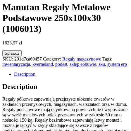
Manutan Regały Metalowe
Podstawowe 250x100x30
(1006013)
1623,97
zł
Sprawdź
SKU:
291d7ca69457
Category:
Regały magazynowe
Tags:
inwentaryzacja
,
kverneland
,
podest
,
sklep eobuwie
,
sku
,
system erp
Description
Description
Regały półkowe zapewniają przejrzyste ułożenie towarów w
zakładach przemysłowych, magazynach, warsztatach oraz w domu.
Regały podstawowe mają ocynkowaną powierzchnię i wyposażone
są w sześć metalowych półek przestawnych w zakresie 50 mm o
nośności 150 kg. Regały bezśrubowe zapewniają łatwy montaż i
można je łączyć w rzędy składające się zawsze z regałów
podstawowych i dowolnej liczby regałów dostawnych., wymiary w