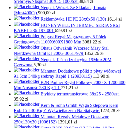
Srebrny&Nbspmat 30X15 1000Szt
38,84
zł
Neopak Wózek Ze Składaną Łopatą
(Mnst400Ct)
900,00
zł
Reklamówka HDPE 28x6x50 (130)
16,14
zł
HONEYWELL INTERMEC SERIA SR61
KABEL 236-197-001
659,91
zł
Polgast Regał Magazynowy 5 Półek
Gretingowych 1100X600X1800 Mm
3061,22
zł
Ohaus Odważnik Wzorzec Masy Stal
Nierdzewna Oiml E1 200G 30517979
1352,26
zł
Neopak Taśma Izolacyjna 19Mmx20M
Czerwona
5,30
zł
Manutan Dodatkowe półki z płyty wiórowej
91,5cm 340kg srebrny Rapid 1 (20930115)
113,90
zł
B2B Partner Regał Półkowy 2000 X 1200 400
Mm Nośność 280 Kg 1 1
771,21
zł
Etykiety termotransferowe 38x25 - 2580szt.
35,92
zł
Kern & Sohn Gmbh Waga Sklepowa Kern
Rpb 15 I 30 Kg Z Wyświetlaczem Na Statywie
1274,28
zł
Manutan Regały Metalowe Dostawne
250x130x30 (1006152)
1391,01
zł