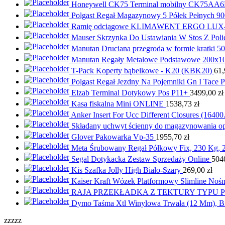
Honeywell CK75 Terminal mobilny CK75A
Polgast Regał Magazynowy 5 Półek Pełnych
Ramię odciągowe KLIMAWENT ERGO LUX-L/
Mauser Skrzynka Do Ustawiania W Stos Z Pol
Manutan Druciana przegroda w formie kratki 5
Manutan Regały Metalowe Podstawowe 200x10
T-Pack Koperty bąbelkowe - K20 (KBK20)
61
Polgast Regał Jezdny Na Pojemniki Gn I Tac
Elzab Terminal Dotykowy Pos P11+
3499,00
zł
Kasa fiskalna Mini ONLINE
1538,73
zł
Anker Insert For Ucc Different Closures (1640
Składany uchwyt ścienny do magazynowania o
Glover Pakowarka Vp-35
1955,70
zł
Meta Śrubowany Regał Półkowy Fix, 230 Kg,
Segal Dotykacka Zestaw Sprzedaży Online
504
Kis Szafka Jolly High Biało-Szary
269,00
zł
Kaiser Kraft Wózek Platformowy Slimline N
RAJA PRZEKŁADKA Z TEKTURY TYPU P
Dymo Taśma Xtl Winylowa Trwała (12 Mm), B
zzzzz