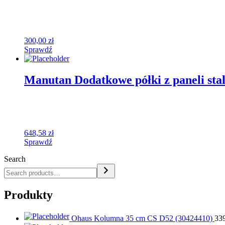
300,00
zł
Sprawdź
Manutan Dodatkowe półki z paneli sta
648,58
zł
Sprawdź
Search
Produkty
Ohaus Kolumna 35 cm CS D52 (30424410)
33