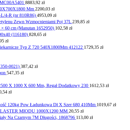
A6MC00A5401
8883,92
zł
 900X700X1800 Mm
2200,03
zł
4-R (nr 810R86)
4953,09
zł
ietylenu Zewn Wzmocnieniami Poj 37L
239,85
zł
0 × 60 cm (Manutan 1652950)
102,58
zł
0x40 (116180)
828,65
zł
,95
zł
e Piekarnicze Typ Z 720 540X1800Mm 412122
1729,35
zł
0.350-0021)
387,42
zł
pon
547,35
zł
 2500 X 1000 X 600 Mm, Regał Dodatkowy 230
1612,53
zł
0,54
zł
ośność 120kg Pow Ładunkowa Dł X Szer 680 410Mm
1019,67
zł
LASTER MIODU 1000X1200 MM
20,55
zł
iały Na Czarnym 7M Długości, 1868796
113,00
zł