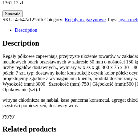
1361,12
zł
Sprawdź
SKU:
4cb47a1255fb
Category:
Regały magazynowe
Tags:
agata meb
Description
Description
Regały półkowe zapewniają przejrzyste ułożenie towarów w zakład
metalowych półek przestawnych w zakresie 50 mm o nośności 150 kg
liczby regałów dostawnych., wymiary w x sz x gł: 300 x 75 x 30 – 8
półek: 7 szt. typ: dostawny kolor konstrukcji: ocynk kolor półek: 
projektujemy zgodnie z wymaganiami klienta, produkt dostarczany w 
Wysokość (mm):3000 | Szerokość (mm):750 | Głębokość (mm):500 | Nośn
Opakowanie (szt):1
witryna chłodnicza na nabiał, kasa pancerna konsmetal, agregat chł
czystości pomieszczeń, dostawcy wms
yyyyy
Related products