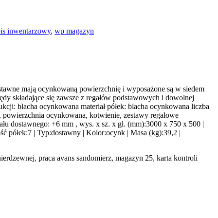
pis inwentarzowy
,
wp magazyn
ostawne mają ocynkowaną powierzchnię i wyposażone są w siedem
ędy składające się zawsze z regałów podstawowych i dowolnej
rukcji: blacha ocynkowana materiał półek: blacha ocynkowana liczba
mm, powierzchnia ocynkowana, kotwienie, zestawy regałowe
ału dostawnego: +6 mm , wys. x sz. x gł. (mm):3000 x 750 x 500 |
ć półek:7 | Typ:dostawny | Kolor:ocynk | Masa (kg):39,2 |
ierdzewnej, praca avans sandomierz, magazyn 25, karta kontroli