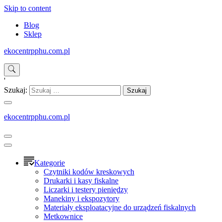
Skip to content
Blog
Sklep
ekocentrpphu.com.pl
'
Szukaj:
ekocentrpphu.com.pl
Kategorie
Czytniki kodów kreskowych
Drukarki i kasy fiskalne
Liczarki i testery pieniędzy
Manekiny i ekspozytory
Materiały eksploatacyjne do urządzeń fiskalnych
Metkownice