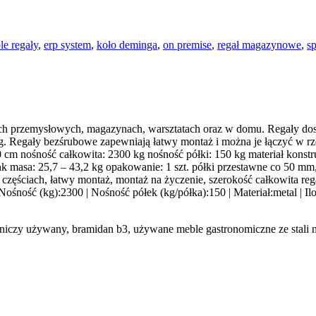
le regały
,
erp system
,
koło deminga
,
on premise
,
regał magazynowe
,
s
ach przemysłowych, magazynach, warsztatach oraz w domu. Regały d
. Regały bezśrubowe zapewniają łatwy montaż i można je łączyć w rz
0 cm nośność całkowita: 2300 kg nośność półki: 150 kg materiał konst
ocynk masa: 25,7 – 43,2 kg opakowanie: 1 szt. półki przestawne co 50 
częściach, łatwy montaż, montaż na życzenie, szerokość całkowita reg
ość (kg):2300 | Nośność półek (kg/półka):150 | Materiał:metal | Iloś
odniczy używany, bramidan b3, używane meble gastronomiczne ze stali n