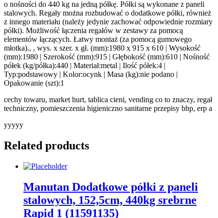
o nośności do 440 kg na jedną półkę. Półki są wykonane z paneli
stalowych. Regały można rozbudować o dodatkowe półki, również
z innego materiału (należy jedynie zachować odpowiednie rozmiary
półki). Możliwość łączenia regałów w zestawy za pomocą
elementów łączących. Łatwy montaż (za pomocą gumowego
młotka)., , wys. x szer. x gł. (mm):1980 x 915 x 610 | Wysokość
(mm):1980 | Szerokość (mm):915 | Głębokość (mm):610 | Nośność
półek (kg/półka):440 | Materiał:metal | Ilość półek:4 |
Typ:podstawowy | Kolor:ocynk | Masa (kg):nie podano |
Opakowanie (szt):1
cechy towaru, market hurt, tablica cieni, vending co to znaczy, regał
techniczny, pomieszczenia higieniczno sanitarne przepisy bhp, erp a
yyyyy
Related products
Manutan Dodatkowe półki z paneli
stalowych, 152,5cm, 440kg srebrne
Rapid 1 (11591135)