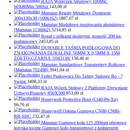
RAJA Woreczek Strunowy 100Mic.
60X80Mm 500Szt
143,00
zł
Manutan Regały Metalowe Dostawne
300x130x30 (1006162)
1887,07
zł
Manutan Modułowe rusztowania aluminiowe
(Manutan 1136062)
3214,85
zł
Regał z półkami skośnymi, nosność 200 kg,
podstawowy
2453,85
zł
DURABLE TAŚMA PODŁOGOWA DO
ZNAKOWANIA DURALINE 50MM X 0,5MM X 15M
ŻÓŁTO-CZARNA /1043130/
158,40
zł
Manutan Standardowe Transportery Rolkowe
(Manutan 702498)
3941,04
zł
Feifer Paskowacz Do Taśmy Stalowe Bo - 7
Swing
3408,33
zł
RAJA Wózek Stołowy 2 Platformy Drewniane
Uchwyt Pionowy 850X500
853,00
zł
Honeywell Protective Boot (Ct40-Pb-Xp)
96,76
zł
Honeywell Osłona Gumowa CN80 CN80-
RB-SHC
232,47
zł
Manutan Gumowe koła 125 200mm obrotowe
łożyska toczne Gumowe koło transportowe z kołnierzem