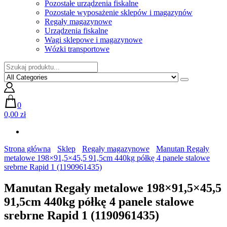
Pozostałe urządzenia fiskalne
Pozostałe wyposażenie sklepów i magazynów
Regały magazynowe
Urządzenia fiskalne
Wagi sklepowe i magazynowe
Wózki transportowe
0
0,00 zł
Strona główna
Sklep
Regały magazynowe
Manutan Regały
metalowe 198×91,5×45,5 91,5cm 440kg półkę 4 panele stalowe
srebrne Rapid 1 (1190961435)
Manutan Regały metalowe 198×91,5×45,5
91,5cm 440kg półkę 4 panele stalowe
srebrne Rapid 1 (1190961435)