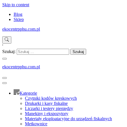
Skip to content
Blog
Sklep
ekocentrpphu.com.pl
'
Szukaj:
ekocentrpphu.com.pl
Kategorie
Czytniki kodów kreskowych
Drukarki i kasy fiskalne
Liczarki i testery pieniędzy
Manekiny i ekspozytory
Materiały eksploatacyjne do urządzeń fiskalnych
Metkownice