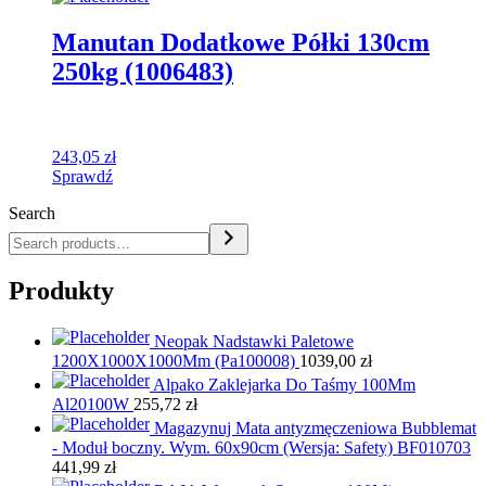
Manutan Dodatkowe Półki 130cm
250kg (1006483)
243,05
zł
Sprawdź
Search
Produkty
Neopak Nadstawki Paletowe
1200X1000X1000Mm (Pa100008)
1039,00
zł
Alpako Zaklejarka Do Taśmy 100Mm
Al20100W
255,72
zł
Magazynuj Mata antyzmęczeniowa Bubblemat
- Moduł boczny. Wym. 60x90cm (Wersja: Safety) BF010703
441,99
zł