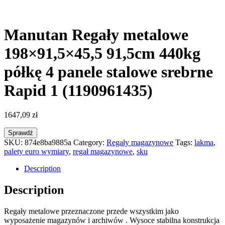
Manutan Regały metalowe
198×91,5×45,5 91,5cm 440kg
półkę 4 panele stalowe srebrne
Rapid 1 (1190961435)
1647,09
zł
Sprawdź
SKU:
874e8ba9885a
Category:
Regały magazynowe
Tags:
lakma
,
palety euro wymiary
,
regał magazynowe
,
sku
Description
Description
Regały metalowe przeznaczone przede wszystkim jako
wyposażenie magazynów i archiwów . Wysoce stabilna konstrukcja