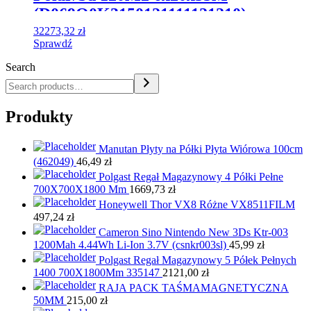
(D069Q0K3150121111121210)
32273,32
zł
Sprawdź
Search
Produkty
Manutan Płyty na Półki Płyta Wiórowa 100cm
(462049)
46,49
zł
Polgast Regał Magazynowy 4 Półki Pełne
700X700X1800 Mm
1669,73
zł
Honeywell Thor VX8 Różne VX8511FILM
497,24
zł
Cameron Sino Nintendo New 3Ds Ktr-003
1200Mah 4.44Wh Li-Ion 3.7V (csnkr003sl)
45,99
zł
Polgast Regał Magazynowy 5 Półek Pełnych
1400 700X1800Mm 335147
2121,00
zł
RAJA PACK TAŚMAMAGNETYCZNA
50MM
215,00
zł