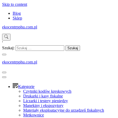
Skip to content
Blog
Sklep
ekocentrpphu.com.pl
'
Szukaj:
ekocentrpphu.com.pl
Kategorie
Czytniki kodów kreskowych
Drukarki i kasy fiskalne
Liczarki i testery pieniędzy
Manekiny i ekspozytory
Materiały eksploatacyjne do urządzeń fiskalnych
Metkownice