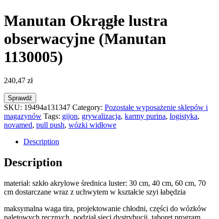
Manutan Okrągłe lustra
obserwacyjne (Manutan
1130005)
240,47
zł
Sprawdź
SKU:
19494a131347
Category:
Pozostałe wyposażenie sklepów i
magazynów
Tags:
gijon
,
grywalizacja
,
karmy purina
,
logistyka
,
novamed
,
pull push
,
wózki widłowe
Description
Description
materiał: szkło akrylowe średnica luster: 30 cm, 40 cm, 60 cm, 70
cm dostarczane wraz z uchwytem w kształcie szyi łabędzia
maksymalna waga tira, projektowanie chłodni, części do wózków
paletowych ręcznych, podział sieci dystrybucji, taboret program,