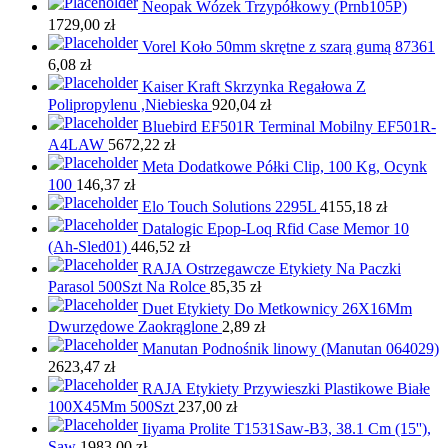
Neopak Wózek Trzypółkowy (Prnb105P)
1729,00
zł
Vorel Koło 50mm skrętne z szarą gumą 87361
6,08
zł
Kaiser Kraft Skrzynka Regałowa Z
Polipropylenu ,Niebieska
920,04
zł
Bluebird EF501R Terminal Mobilny EF501R-
A4LAW
5672,22
zł
Meta Dodatkowe Półki Clip, 100 Kg, Ocynk
100
146,37
zł
Elo Touch Solutions 2295L
4155,18
zł
Datalogic Epop-Loq Rfid Case Memor 10
(Ah-Sled01)
446,52
zł
RAJA Ostrzegawcze Etykiety Na Paczki
Parasol 500Szt Na Rolce
85,35
zł
Duet Etykiety Do Metkownicy 26X16Mm
Dwurzędowe Zaokrąglone
2,89
zł
Manutan Podnośnik linowy (Manutan 064029)
2623,47
zł
RAJA Etykiety Przywieszki Plastikowe Białe
100X45Mm 500Szt
237,00
zł
Iiyama Prolite T1531Saw-B3, 38.1 Cm (15''),
Saw
1983,00
zł