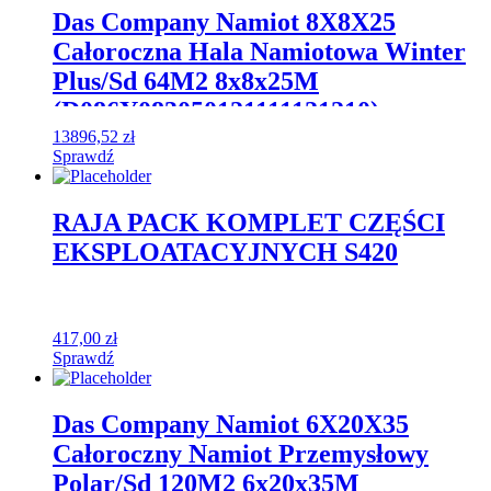
Das Company Namiot 8X8X25
Całoroczna Hala Namiotowa Winter
Plus/Sd 64M2 8x8x25M
(D086Y083050121111121210)
13896,52
zł
Sprawdź
RAJA PACK KOMPLET CZĘŚCI
EKSPLOATACYJNYCH S420
417,00
zł
Sprawdź
Das Company Namiot 6X20X35
Całoroczny Namiot Przemysłowy
Polar/Sd 120M2 6x20x35M