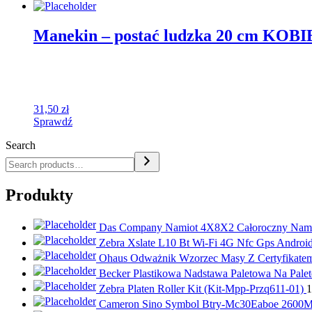
Manekin – postać ludzka 20 cm KOB
31,50
zł
Sprawdź
Search
Produkty
Das Company Namiot 4X8X2 Całoroczny Nam
Zebra Xslate L10 Bt Wi-Fi 4G Nfc Gps Andr
Ohaus Odważnik Wzorzec Masy Z Certyfikate
Becker Plastikowa Nadstawa Paletowa Na Pal
Zebra Platen Roller Kit (Kit-Mpp-Przq611-01)
1
Cameron Sino Symbol Btry-Mc30Eaboe 2600Ma