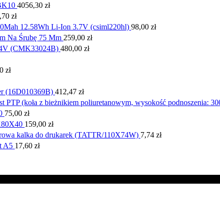
BK10
4056,30
zł
,70
zł
0Mah 12.58Wh Li-Ion 3.7V (csiml220hl)
98,00
zł
em Na Śrubę 75 Mm
259,00
zł
 24V (CMK33024B)
480,00
zł
30
zł
der (16D010369B)
412,47
zł
TP (koła z bieżnikiem poliuretanowym, wysokość podnoszenia: 30
0
75,00
zł
9X80X40
159,00
zł
rowa kalka do drukarek (TATTR/110X74W)
7,74
zł
t A5
17,60
zł