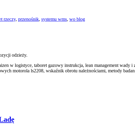
et rzeczy
,
przenośnik
,
systemu wms
,
wo blog
zycji odzieży.
kaizen w logistyce, taboret gazowy instrukcja, lean management wady i z
kowych motorola ls2208, wskaźnik obrotu należnościami, metody bada
 Ladę