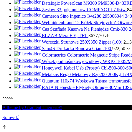
Datalogic PowerScan M9300 PM9300-D433R
Zestaw 33 pojemników COMPACT i 7 listw
84
Cameron Sino Ingenico Iwe280 295006044 340
Webhiddenbrand 12 Kółek Skrętnych Z Otwor
Cas Szuflada Kasowa Na Pieniądze Cmk-330
ELZAB Mera F E, TFT
3677,70
zł
Woreczki Strunowe 250X350 Zipper (100)
21,
Sam4S Drukarka Bonowa Giant-100
922,50
zł
Colormetrics Colormetric Magnetic Stripe Rea
Wózek podnośnikowy widłowy WRP3-1005/Mst P
Honeywell Kabel Usb (Prosty) Cbl-500-300-S0
Metalkas Regał Metalowy Rzp200 200Kg 17
Quantum 110x74 Woskowa Taśma termotransfe
RAJA Niebieskie Etykiety Okrągłe 30Mm 10Sz
zzzzz
A theme by Gradient Themes ©
Sprawdź