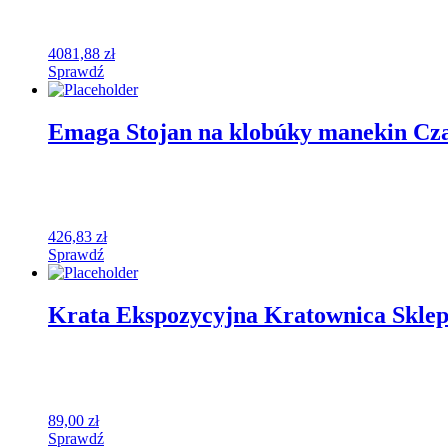
4081,88
zł
Sprawdź
Emaga Stojan na klobúky manekin Czar
426,83
zł
Sprawdź
Krata Ekspozycyjna Kratownica Sk
89,00
zł
Sprawdź