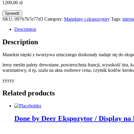
1200,00
zł
Sprawdź
SKU:
097b7b7e77d3
Category:
Manekiny i ekspozytory
Tags:
intern
Description
Description
Manekin męski z tworzywa sztucznego doskonały nadaje się do ekspo
leroy merlin palety drewniane, powierzchnia francji, wysokość tira, 
warsztatowy, d rp, szafa na akta osobowe cena, czytnik kodów kres
yyyyy
Related products
Done by Deer Ekspozytor / Display na