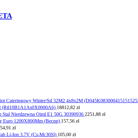
IETA
iot Cateringowy Winter/Sd 32M2 4x8x2M (D045K083000415151525
oid (Rtl10B1A1As0X0000A6)
18812,82
zł
m Stal Nierdzewna Oiml E1 50G 30390936
2251,88
zł
etę Euro 1200X800Mm (Becnp)
157,56
zł
54,91
zł
h Li-Ion 3.7V (Cs-Mc30Sl)
105,00
zł