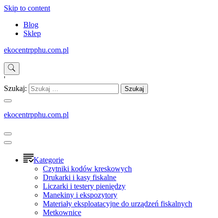
Skip to content
Blog
Sklep
ekocentrpphu.com.pl
'
Szukaj:
ekocentrpphu.com.pl
Kategorie
Czytniki kodów kreskowych
Drukarki i kasy fiskalne
Liczarki i testery pieniędzy
Manekiny i ekspozytory
Materiały eksploatacyjne do urządzeń fiskalnych
Metkownice