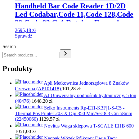
Handheld Bar Code Reader 1D/2D
Led Codabar,Code 11,Code 128,Code
39,Code 93,Gs1 Databar Expande
(DS8178HCMF00BVMWW)
2695,18
zł
Sprawdź
Search
Produkty
Apli Metkownica Jednorzędowa 8 Znaków
Czerwona (AP101418)
101,28
zł
AJ Uniwersalny podnośnik hydrauliczny. 5 ton
(40476)
1648,20
zł
Seiko Instruments Rp-E11-K3Fj1-S-C5 -
Thermal Pos Printer 203 X Dpi 350 Mm/Sec 8.3 Cm 58mm
(22450060)
1129,57
zł
Novitus Waga sklepowa T-SCALE EHB 600
1051,00
zł
Neopak Wózek Półkowy Dwie Tacy