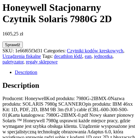
Honeywell Stacjonarny
Czytnik Solaris 7980G 2D
1605,25
zł
Sprawdź
SKU:
1e66f65f3d31
Categories:
Czytniki kodów kreskowych
,
Urządzenia fiskalne
Tags:
decathlon łódź
,
ean
,
jednostka
,
paletyzator
,
regały sklepowe
Description
Description
Producent: HoneywellKod produktu: 7980G-2IBMX-0Nazwa
produktu: SOLARIS 7980g SCANNEROpis produktu: IBM 46xx
Kit: 1D, PDF, 2D, IBM 9B 3m (9.8´) cable (CBL-600-300-S00-
01)Karta katalogowa: 7980G-2IBMX-0.pdf Nowy skaner pionowy
Solaris ™ Honeywell 7980g usprawni każde miejsce pracy, gdzie
wymagane jest szybka obsługa klienta. Użądzenie wysposażone jest
w specjalistyczną technologię obrazowania Adaptus 6.0, która
wyjątkowo sprawnie radzi sobie z kodami 1D oraz 2D z błyszących