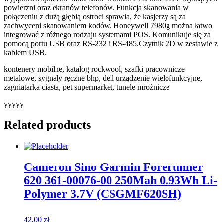
powierzni oraz ekranów telefonów. Funkcja skanowania w
połączeniu z dużą głębią ostroci sprawia, że kasjerzy są za
zachwyceni skanowaniem kodów. Honeywell 7980g można łatwo
integrować z różnego rodzaju systemami POS. Komunikuje się za
pomocą portu USB oraz RS-232 i RS-485.Czytnik 2D w zestawie z
kablem USB.
kontenery mobilne, katalog rockwool, szafki pracownicze
metalowe, sygnały ręczne bhp, dell urządzenie wielofunkcyjne,
zagniatarka ciasta, pet supermarket, tunele mroźnicze
yyyyy
Related products
Cameron Sino Garmin Forerunner
620 361-00076-00 250Mah 0.93Wh Li-
Polymer 3.7V (CSGMF620SH)
42,00
zł