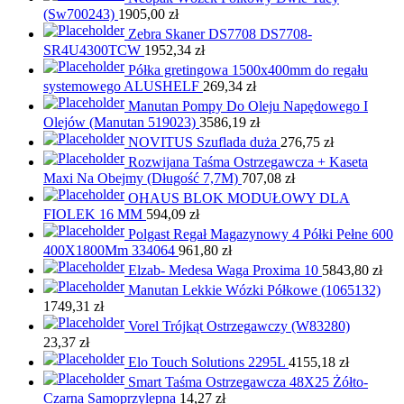
(Sw700243)
1905,00
zł
Zebra Skaner DS7708 DS7708-
SR4U4300TCW
1952,34
zł
Półka gretingowa 1500x400mm do regału
systemowego ALUSHELF
269,34
zł
Manutan Pompy Do Oleju Napędowego I
Olejów (Manutan 519023)
3586,19
zł
NOVITUS Szuflada duża
276,75
zł
Rozwijana Taśma Ostrzegawcza + Kaseta
Maxi Na Obejmy (Długość 7,7M)
707,08
zł
OHAUS BLOK MODUŁOWY DLA
FIOLEK 16 MM
594,09
zł
Polgast Regał Magazynowy 4 Półki Pełne 600
400X1800Mm 334064
961,80
zł
Elzab- Medesa Waga Proxima 10
5843,80
zł
Manutan Lekkie Wózki Półkowe (1065132)
1749,31
zł
Vorel Trójkąt Ostrzegawczy (W83280)
23,37
zł
Elo Touch Solutions 2295L
4155,18
zł
Smart Taśma Ostrzegawcza 48X25 Żółto-
Czarna Samoprzylepna
14,27
zł