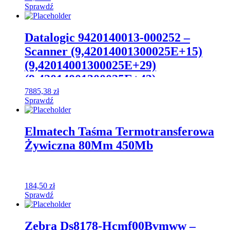
Sprawdź
Datalogic 9420140013-000252 –
Scanner (9,42014001300025E+15)
(9,42014001300025E+29)
(9,42014001300025E+43)
(9,42014001300025E+57)
7885,38
zł
Sprawdź
(9,42014001300025E+7
Elmatech Taśma Termotransferowa
Żywiczna 80Mm 450Mb
184,50
zł
Sprawdź
Zebra Ds8178-Hcmf00Bvmww –