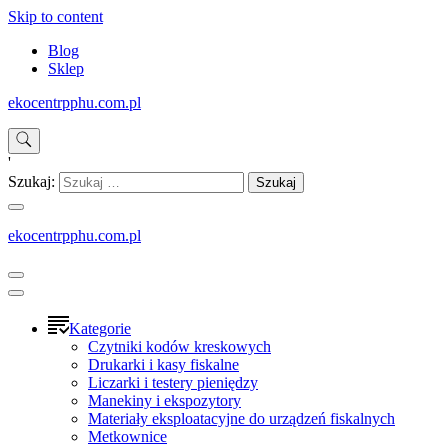
Skip to content
Blog
Sklep
ekocentrpphu.com.pl
'
Szukaj:
ekocentrpphu.com.pl
Kategorie
Czytniki kodów kreskowych
Drukarki i kasy fiskalne
Liczarki i testery pieniędzy
Manekiny i ekspozytory
Materiały eksploatacyjne do urządzeń fiskalnych
Metkownice