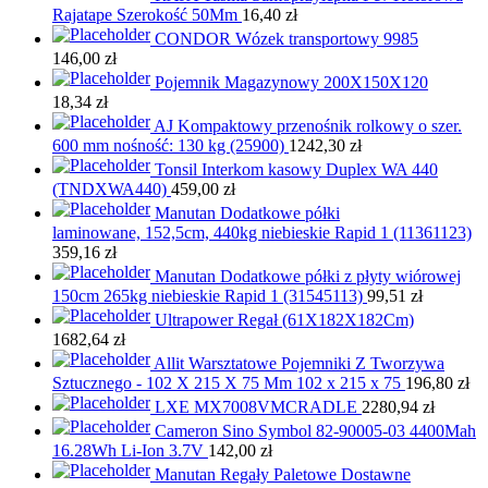
Rajatape Szerokość 50Mm
16,40
zł
CONDOR Wózek transportowy 9985
146,00
zł
Pojemnik Magazynowy 200X150X120
18,34
zł
AJ Kompaktowy przenośnik rolkowy o szer.
600 mm nośność: 130 kg (25900)
1242,30
zł
Tonsil Interkom kasowy Duplex WA 440
(TNDXWA440)
459,00
zł
Manutan Dodatkowe półki
laminowane, 152,5cm, 440kg niebieskie Rapid 1 (11361123)
359,16
zł
Manutan Dodatkowe półki z płyty wiórowej
150cm 265kg niebieskie Rapid 1 (31545113)
99,51
zł
Ultrapower Regał (61X182X182Cm)
1682,64
zł
Allit Warsztatowe Pojemniki Z Tworzywa
Sztucznego - 102 X 215 X 75 Mm 102 x 215 x 75
196,80
zł
LXE MX7008VMCRADLE
2280,94
zł
Cameron Sino Symbol 82-90005-03 4400Mah
16.28Wh Li-Ion 3.7V
142,00
zł
Manutan Regały Paletowe Dostawne