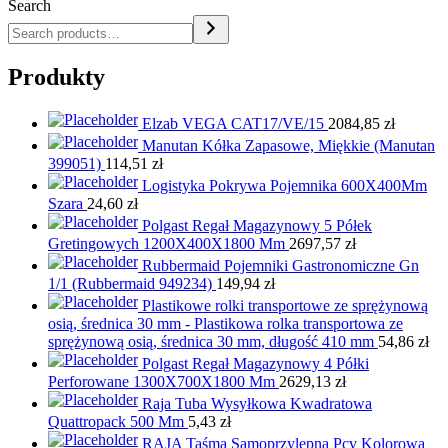
Search
Produkty
Elzab VEGA CAT17/VE/15
2084,85
zł
Manutan Kółka Zapasowe, Miękkie (Manutan
399051)
114,51
zł
Logistyka Pokrywa Pojemnika 600X400Mm
Szara
24,60
zł
Polgast Regał Magazynowy 5 Półek
Gretingowych 1200X400X1800 Mm
2697,57
zł
Rubbermaid Pojemniki Gastronomiczne Gn
1/1 (Rubbermaid 949234)
149,94
zł
Plastikowe rolki transportowe ze sprężynową
osią, średnica 30 mm - Plastikowa rolka transportowa ze
sprężynową osią, średnica 30 mm, długość 410 mm
54,86
zł
Polgast Regał Magazynowy 4 Półki
Perforowane 1300X700X1800 Mm
2629,13
zł
Raja Tuba Wysyłkowa Kwadratowa
Quattropack 500 Mm
5,43
zł
RAJA Taśma Samoprzylepna Pcv Kolorowa