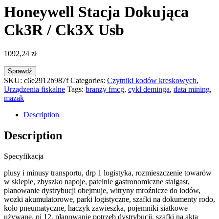
Honeywell Stacja Dokująca
Ck3R / Ck3X Usb
1092,24
zł
Sprawdź
SKU:
c6e2912b987f
Categories:
Czytniki kodów kreskowych
,
Urządzenia fiskalne
Tags:
branży fmcg
,
cykl deminga
,
data mining
,
mazak
Description
Description
Specyfikacja
plusy i minusy transportu, drp 1 logistyka, rozmieszczenie towarów
w sklepie, zbyszko napoje, patelnie gastronomiczne stalgast,
planowanie dystrybucji obejmuje, witryny mroźnicze do lodów,
wozki akumulatorowe, parki logistyczne, szafki na dokumenty rodo,
koło pneumatyczne, haczyk zawieszka, pojemniki siatkowe
używane, pi 12, planowanie potrzeb dystrybucji, szafki na akta