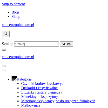
Skip to content
Blog
Sklep
ekocentrpphu.com.pl
'
Szukaj:
ekocentrpphu.com.pl
Kategorie
Czytniki kodów kreskowych
Drukarki i kasy fiskalne
Liczarki i testery pieniędzy
Manekiny i ekspozytory
Materiały eksploatacyjne do urządzeń fiskalnych
Metkownice