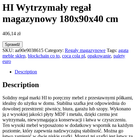
HI Wytrzymały regał
magazynowy 180x90x40 cm
406,14
zł
Sprawdź
SKU:
aa90e9038615
Category:
Regały magazynowe
Tags:
agata
meble sklep
,
blockchain co to
,
coca cola pl
,
opakowanie
,
palety
euro
Description
Description
Solidny regał marki HI to poręczny mebel z przestawnymi półkami,
idealny do użytku w domu. Stabilna szafka jest odpowiednia do
dowolnej przestrzeni: piwnicy, biura, garażu lub szopy. Wykonano
ją z wysokiej jakości płyty MDF i metalu, dzięki czemu jest
wytrzymała, niewymagająca konserwacji i łatwa w czyszczeniu.
Ten wysoki mebel wyposażono w dodatkowy wspornik na każdym
poziomie, który zapewnia nadzwyczajną stabilność. Można go
łatwo zamienić w dwie niskie szafki. Montaż tej szafki jest łatwy za