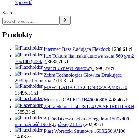
Sprawdź
Search
Produkty
Intermec Baza Ładująca Flexdock
1288,61
zł
Itax Tektura lita makulaturowa szara 560 g/m2
70x100 (600kg)
3686,70
zł
Wanzl Uchwyt Paletowy
1996,29
zł
Zebra Technologies Głowica Drukująca
203Dpi Termiczna
2519,31
zł
MAWI LADA CHŁODNICZA AMIS 3.0
13495,31
zł
Motorola CBLRD-1B4000680R
408,46
zł
Zebra Skaner LI4278 LI4278-SR1R0110SRN
1585,33
zł
AJ Dodatkowa półka do regałów 1500x400
mm nośność 190 kg ,półkę (21355)
202,95
zł
Plast Woreczki Strunowe 160X250 A'100
14,03
zł