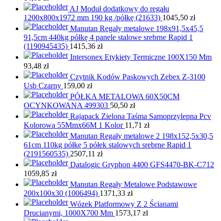
AJ Moduł dodatkowy do regału
1200x800x1972 mm 190 kg /półkę (21633)
1045,50
zł
Manutan Regały metalowe 198x91,5x45,5
91,5cm 440kg półkę 4 panele stalowe srebrne Rapid 1
(1190945435)
1415,36
zł
Intersonex Etykiety Termiczne 100X150 Mm
93,48
zł
Czytnik Kodów Paskowych Zebex Z-3100
Usb Czarny
159,00
zł
PÓŁKA METALOWA 60X50CM
OCYNKOWANA 499303
50,50
zł
Rajapack Zielona Taśma Samoprzylepna Pcv
Kolorowa 55Mmx66M 1 Kolor
11,71
zł
Manutan Regały metalowe 2 198x152,5x30,5
61cm 110kg półkę 5 półek stalowych srebrne Rapid 1
(2191560535)
2507,11
zł
Datalogic Gryphon 4400 GFS4470-BK-C712
1059,85
zł
Manutan Regały Metalowe Podstawowe
200x100x30 (1006494)
1371,33
zł
Wózek Platformowy Z 2 Ścianami
Drucianymi, 1000X700 Mm
1573,17
zł