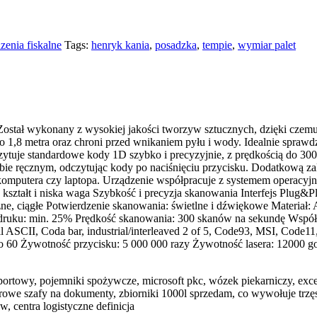
zenia fiskalne
Tags:
henryk kania
,
posadzka
,
tempie
,
wymiar palet
tał wykonany z wysokiej jakości tworzyw sztucznych, dzięki czemu o
 1,8 metra oraz chroni przed wnikaniem pyłu i wody. Idealnie sprawd
odczytuje standardowe kody 1D szybko i precyzyjnie, z prędkością do
e ręcznym, odczytując kody po naciśnięciu przycisku. Dodatkową zale
 komputera czy laptopa. Urządzenie współpracuje z systemem operacyj
ształt i niska waga Szybkość i precyzja skanowania Interfejs Plug&Pl
e, ciągłe Potwierdzenie skanowania: świetlne i dźwiękowe Materiał:
t druku: min. 25% Prędkość skanowania: 300 skanów na sekundę Współ
II, Coda bar, industrial/interleaved 2 of 5, Code93, MSI, Code11,
o 60 Żywotność przycisku: 5 000 000 razy Żywotność lasera: 12000 g
rtowy, pojemniki spożywcze, microsoft pkc, wózek piekarniczy, excel
e szafy na dokumenty, zbiorniki 1000l sprzedam, co wywołuje trzęsieni
 centra logistyczne definicja