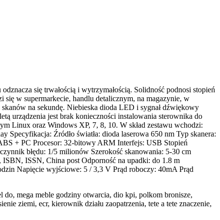
dznacza się trwałością i wytrzymałością. Solidność podnosi stopień
zi się w supermarkecie, handlu detalicznym, na magazynie, w
 300 skanów na sekundę. Niebieska dioda LED i sygnał dźwiękowy
tą urządzenia jest brak konieczności instalowania sterownika do
nym Linux oraz Windows XP, 7, 8, 10. W skład zestawu wchodzi:
ay Specyfikacja: Źródło światła: dioda laserowa 650 nm Typ skanera:
 ABS + PC Procesor: 32-bitowy ARM Interfejs: USB Stopień
czynnik błędu: 1/5 milionów Szerokość skanowania: 5-30 cm
 ISBN, ISSN, China post Odporność na upadki: do 1.8 m
odzin Napięcie wyjściowe: 5 / 3,3 V Prąd roboczy: 40mA Prąd
 do, mega meble godziny otwarcia, dio kpi, polkom bronisze,
e ziemi, ecr, kierownik działu zaopatrzenia, tete a tete znaczenie,