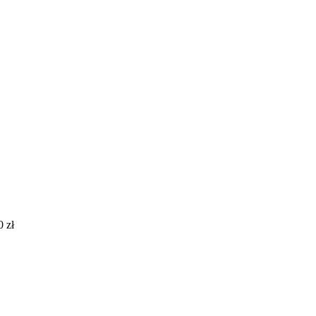
00
zł