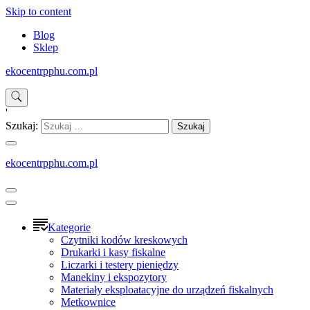
Skip to content
Blog
Sklep
ekocentrpphu.com.pl
'
Szukaj:
ekocentrpphu.com.pl
Kategorie
Czytniki kodów kreskowych
Drukarki i kasy fiskalne
Liczarki i testery pieniędzy
Manekiny i ekspozytory
Materiały eksploatacyjne do urządzeń fiskalnych
Metkownice