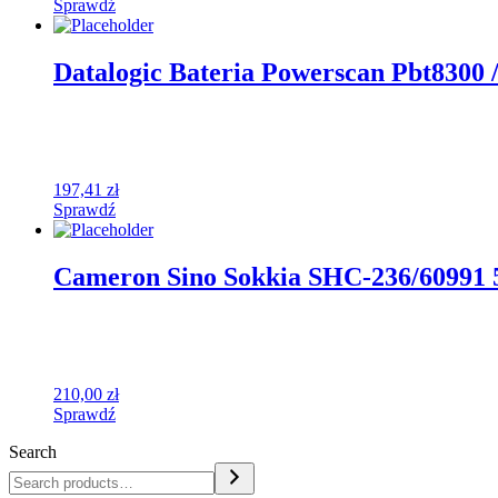
Sprawdź
Datalogic Bateria Powerscan Pbt8300
197,41
zł
Sprawdź
Cameron Sino Sokkia SHC-236/60991
210,00
zł
Sprawdź
Search