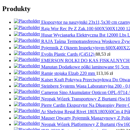
Produkty
Ekspozytor na naszyjniki 23x11,5x30 cm czarn
Raja Wor Rec Pe Z Zak.100 600X500X1200 1
Husar Wyciągarka Elektryczna Bst 12000 Lbs L
RAJA Taśma Termotransferowa Woskowo Ży
Pojemnik Z Oknem Inspekcyjnym 600X400X2
Evolis Plastic Cards (C4512)
88,53
zł
EMERSON ROLKI DO KAS FISKALNYCH 
Manutan Dodatkowe półki laminowane 91,5cm 3
Ramię stojaka Elzab 220 mm
113,16
zł
Kaiser Kraft Pokrywa Przeciwpyłowa Do Otwa
Steinberg Systems Waga Laboratoryjna 200 - 
Cameron Sino Akumulator Opticon OPL-9714
Neopak Wózek Transportowy Z Burtami (Sw16
Pierre Cardin Ekspozytor Na Długopisy Pierr
Ar Shelving Regał Rivet 180X180X60Cm 4 
Mauser Otwarty Pojemnik Magazynowy Z Poliety
Neopak Wózek Platformowy Z Burtami (Sw16