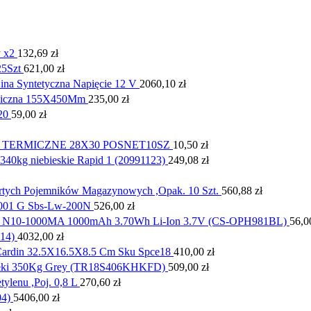
y x2
132,69
zł
25Szt
621,00
zł
ina Syntetyczna Napięcie 12 V
2060,10
zł
wiczna 155X450Mm
235,00
zł
20
59,00
zł
TERMICZNE 28X30 POSNET10SZ
10,50
zł
40kg niebieskie Rapid 1 (20991123)
249,08
zł
rtych Pojemników Magazynowych ,Opak. 10 Szt.
560,88
zł
0,001 G Sbs-Lw-200N
526,00
zł
 / N10-1000MA 1000mAh 3.70Wh Li-Ion 3.7V (CS-OPH981BL)
56,
14)
4032,00
zł
e Cardin 32.5X16.5X8.5 Cm Sku Spce18
410,00
zł
Półki 350Kg Grey (TR18S406KHKFD)
509,00
zł
lenu ,Poj. 0,8 L
270,60
zł
04)
5406,00
zł