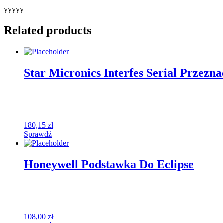
yyyyy
Related products
Star Micronics Interfes Serial Przezn
180,15
zł
Sprawdź
Honeywell Podstawka Do Eclipse
108,00
zł