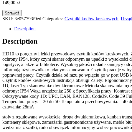
149,00
zł
Sprawdź
SKU:
3e057793f9ed
Categories:
Czytniki kodów kreskowych
,
Urząd
Description
Description
HD10 to poręczny i lekki przewodowy czytnik kodów kreskowych. Zos
ochrony IP54, który czyni skaner odpornym na upadki z wysokości do
logistyce, a także w bibliotece. Wysokiej jakości układ skanujący 
informują użytkownika o udanym skanowaniu. Czytnik pracuje w trybi
poprawnej pracy. Czytnik działa od razu po wpięciu go w port USB
Czytnik kodów kreskowych Instrukcja obsługi Zalety: Ergonomiczny k
1D, laser Typ skanowania: dwukierunkowe Metoda skanowania: ręczn
ochrony: IP54 Waga urządzenia: 250 g Specyfikacja pracy: Kontras
Odczytywane kody 1D: UPC, EAN, EAN128, Code39, Code 39 Full ASC
Temperatura pracy: – 20 do 50 Temperatura przechowywania: – 40 d
czuwania: 28mA
stoły z regulowaną wysokością, droga dwukierunkowa, kanban transpo
kontenery sklepowe, zamrażarki gastronomiczne używane, meble biurow
wędzarnia z szafki, rodo obowiązek informacyjny wobec pracowników,