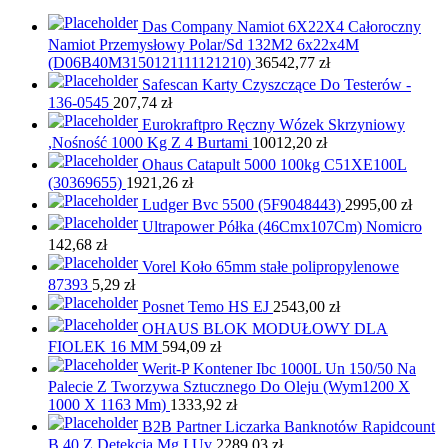
Das Company Namiot 6X22X4 Całoroczny
Namiot Przemysłowy Polar/Sd 132M2 6x22x4M
(D06B40M3150121111121210)
36542,77
zł
Safescan Karty Czyszczące Do Testerów -
136-0545
207,74
zł
Eurokraftpro Ręczny Wózek Skrzyniowy
,Nośność 1000 Kg Z 4 Burtami
10012,20
zł
Ohaus Catapult 5000 100kg C51XE100L
(30369655)
1921,26
zł
Ludger Bvc 5500 (5F9048443)
2995,00
zł
Ultrapower Półka (46Cmx107Cm) Nomicro
142,68
zł
Vorel Koło 65mm stałe polipropylenowe
87393
5,29
zł
Posnet Temo HS EJ
2543,00
zł
OHAUS BLOK MODUŁOWY DLA
FIOLEK 16 MM
594,09
zł
Werit-P Kontener Ibc 1000L Un 150/50 Na
Palecie Z Tworzywa Sztucznego Do Oleju (Wym1200 X
1000 X 1163 Mm)
1333,92
zł
B2B Partner Liczarka Banknotów Rapidcount
B 40 Z Detekcją Mg I Uv
2289,03
zł