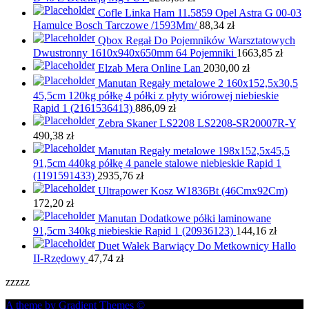
Cofle Linka Ham 11.5859 Opel Astra G 00-03
Hamulce Bosch Tarczowe /1593Mm/
88,34
zł
Qbox Regał Do Pojemników Warsztatowych
Dwustronny 1610x940x650mm 64 Pojemniki
1663,85
zł
Elzab Mera Online Lan
2030,00
zł
Manutan Regały metalowe 2 160x152,5x30,5
45,5cm 120kg półkę 4 półki z płyty wiórowej niebieskie
Rapid 1 (2161536413)
886,09
zł
Zebra Skaner LS2208 LS2208-SR20007R-Y
490,38
zł
Manutan Regały metalowe 198x152,5x45,5
91,5cm 440kg półkę 4 panele stalowe niebieskie Rapid 1
(1191591433)
2935,76
zł
Ultrapower Kosz W1836Bt (46Cmx92Cm)
172,20
zł
Manutan Dodatkowe półki laminowane
91,5cm 340kg niebieskie Rapid 1 (20936123)
144,16
zł
Duet Wałek Barwiący Do Metkownicy Hallo
II-Rzędowy
47,74
zł
zzzzz
A theme by Gradient Themes ©