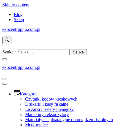
Skip to content
Blog
Sklep
ekocentrpphu.com.pl
'
Szukaj:
ekocentrpphu.com.pl
Kategorie
Czytniki kodów kreskowych
Drukarki i kasy fiskalne
Liczarki i testery pieniędzy
Manekiny i ekspozytory
Materiały eksploatacyjne do urządzeń fiskalnych
Metkownice