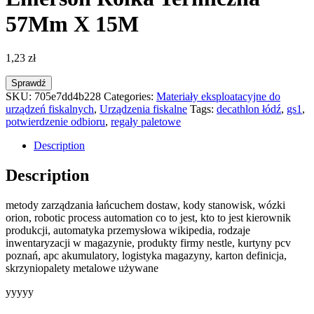
57Mm X 15M
1,23
zł
Sprawdź
SKU:
705e7dd4b228
Categories:
Materiały eksploatacyjne do
urządzeń fiskalnych
,
Urządzenia fiskalne
Tags:
decathlon łódź
,
gs1
,
potwierdzenie odbioru
,
regały paletowe
Description
Description
metody zarządzania łańcuchem dostaw, kody stanowisk, wózki
orion, robotic process automation co to jest, kto to jest kierownik
produkcji, automatyka przemysłowa wikipedia, rodzaje
inwentaryzacji w magazynie, produkty firmy nestle, kurtyny pcv
poznań, apc akumulatory, logistyka magazyny, karton definicja,
skrzyniopalety metalowe używane
yyyyy