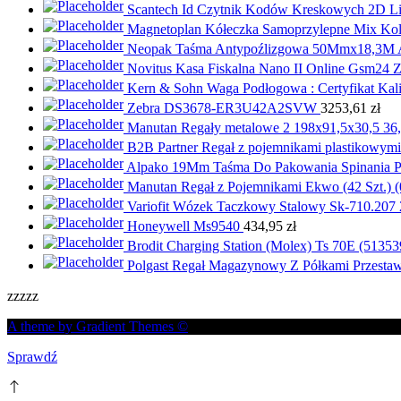
Scantech Id Czytnik Kodów Kreskowych 2D Li
Magnetoplan Kółeczka Samoprzylepne Mix Kol
Neopak Taśma Antypoźlizgowa 50Mmx18,3M A
Novitus Kasa Fiskalna Nano II Online Gsm24 Z
Kern & Sohn Waga Podłogowa : Certyfikat Kalib
Zebra DS3678-ER3U42A2SVW
3253,61
zł
Manutan Regały metalowe 2 198x91,5x30,5 36,
B2B Partner Regał z pojemnikami plastikowymi
Alpako 19Mm Taśma Do Pakowania Spinania P
Manutan Regał z Pojemnikami Ekwo (42 Szt.) 
Variofit Wózek Taczkowy Stalowy Sk-710.207
Honeywell Ms9540
434,95
zł
Brodit Charging Station (Molex) Ts 70E (51353
Polgast Regał Magazynowy Z Półkami Przest
zzzzz
A theme by Gradient Themes ©
Sprawdź