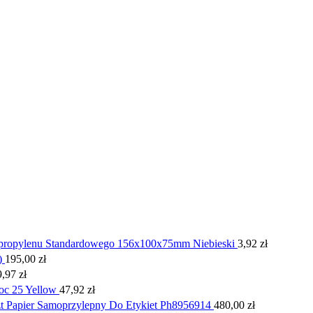
ipropylenu Standardowego 156x100x75mm Niebieski
3,92
zł
)
195,00
zł
9,97
zł
oc 25 Yellow
47,92
zł
 Papier Samoprzylepny Do Etykiet Ph8956914
480,00
zł