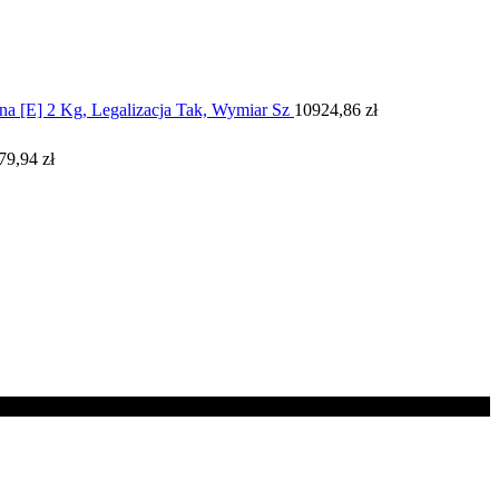
na [E] 2 Kg, Legalizacja Tak, Wymiar Sz
10924,86
zł
79,94
zł