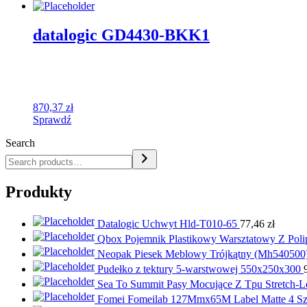
datalogic GD4430-BKK1
870,37
zł
Sprawdź
Search
Produkty
Datalogic Uchwyt Hld-T010-65
77,46
zł
Qbox Pojemnik Plastikowy Warsztatowy Z Pol
Neopak Piesek Meblowy Trójkątny (Mh540500
Pudełko z tektury 5-warstwowej ​​550x250x300
Sea To Summit Pasy Mocujące Z Tpu Stretch-L
Fomei Fomeilab 127Mmx65M Label Matte 4 Szt