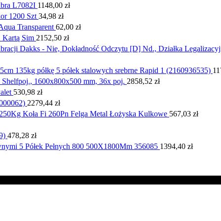
bra L7082I
1148,00
zł
or 1200 Szt
34,98
zł
qua Transparent
62,00
zł
 Kartą Sim
2152,50
zł
racji Dakks - Nie, Dokładność Odczytu [D] Nd., Działka Legalizacyj
5cm 135kg półkę 5 półek stalowych srebrne Rapid 1 (2160936535)
11
 Shelfpoj., 1600x800x500 mm, 36x poj.
2858,52
zł
alet
530,98
zł
(000062)
2279,44
zł
 250Kg Koła Fi 260Pn Felga Metal Łożyska Kulkowe
567,03
zł
9)
478,28
zł
awnymi 5 Półek Pełnych 800 500X1800Mm 356085
1394,40
zł