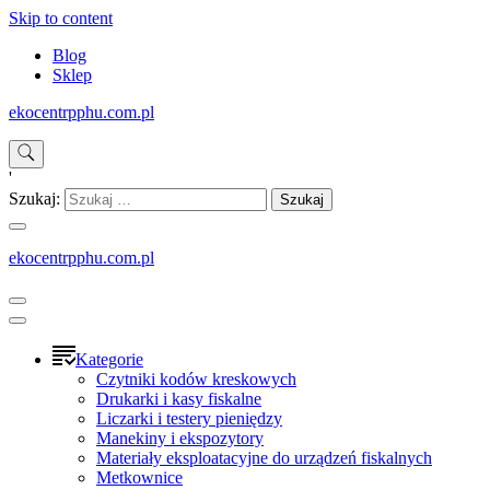
Skip to content
Blog
Sklep
ekocentrpphu.com.pl
'
Szukaj:
ekocentrpphu.com.pl
Kategorie
Czytniki kodów kreskowych
Drukarki i kasy fiskalne
Liczarki i testery pieniędzy
Manekiny i ekspozytory
Materiały eksploatacyjne do urządzeń fiskalnych
Metkownice