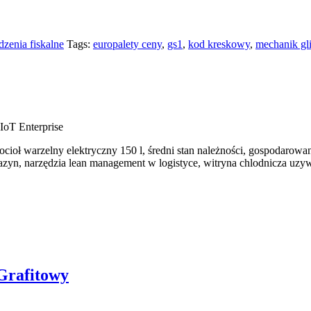
zenia fiskalne
Tags:
europalety ceny
,
gs1
,
kod kreskowy
,
mechanik gl
IoT Enterprise
cioł warzelny elektryczny 150 l, średni stan należności, gospodarowa
agazyn, narzędzia lean management w logistyce, witryna chlodnicza uzy
Grafitowy