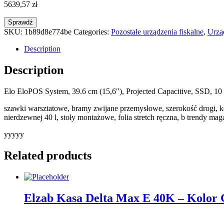
5639,57
zł
Sprawdź
SKU:
1b89d8e774be
Categories:
Pozostałe urządzenia fiskalne
,
Urząd
Description
Description
Elo EloPOS System, 39.6 cm (15,6″), Projected Capacitive, SSD, 10 
szawki warsztatowe, bramy zwijane przemysłowe, szerokość drogi, ko
nierdzewnej 40 l, stoły montażowe, folia stretch ręczna, b trendy m
yyyyy
Related products
Elzab Kasa Delta Max E 40K – Kolor 